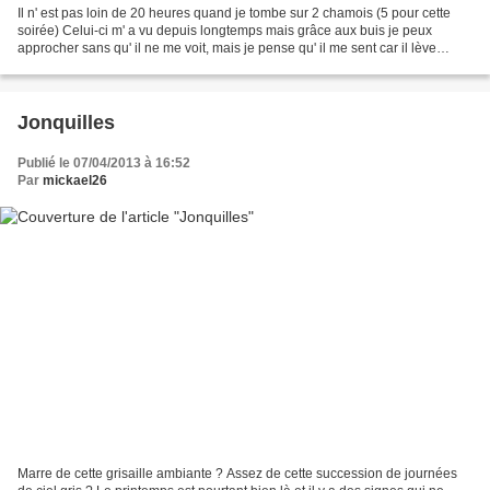
Il n' est pas loin de 20 heures quand je tombe sur 2 chamois (5 pour cette
soirée) Celui-ci m' a vu depuis longtemps mais grâce aux buis je peux
approcher sans qu' il ne me voit, mais je pense qu' il me sent car il lève
régulièrement la tête dans ma direction...
Jonquilles
Publié le 07/04/2013 à 16:52
Par
mickael26
Marre de cette grisaille ambiante ? Assez de cette succession de journées