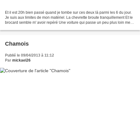
Et il est 20h bien passé quand je tombe sur ces deux là parmi les 6 du jour.
Je suis aux limites de mon matériel. La chevrette broute tranquillement Et le
brocard semble m' avoir repéré Une voiture qui passe un peu plus loin me
fera une diversion... et...
Chamois
Publié le 09/04/2013 à 11:12
Par
mickael26