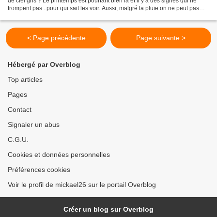
de ciel gris ? Le printemps est pourtant bien là et il y a des signes qui ne
trompent pas...pour qui sait les voir. Aussi, malgré la pluie on ne peut pas
passer à côté de ces jonquilles...
< Page précédente
Page suivante >
Hébergé par Overblog
Top articles
Pages
Contact
Signaler un abus
C.G.U.
Cookies et données personnelles
Préférences cookies
Voir le profil de mickael26 sur le portail Overblog
Créer un blog sur Overblog