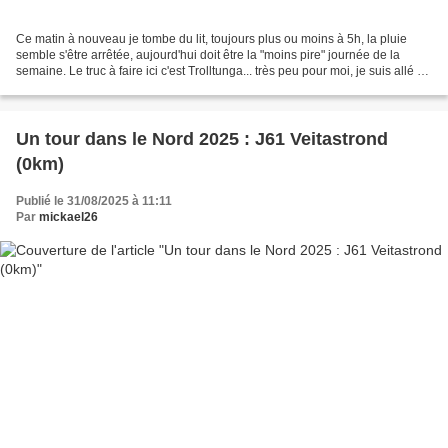
Ce matin à nouveau je tombe du lit, toujours plus ou moins à 5h, la pluie
semble s'être arrêtée, aujourd'hui doit être la "moins pire" journée de la
semaine. Le truc à faire ici c'est Trolltunga... très peu pour moi, je suis allé à
Preikestolen l'an dernier...
Un tour dans le Nord 2025 : J61 Veitastrond
(0km)
Publié le 31/08/2025 à 11:11
Par
mickael26