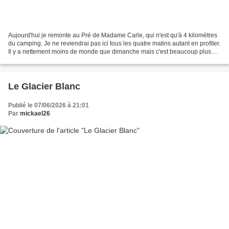
Aujourd'hui je remonte au Pré de Madame Carle, qui n'est qu'à 4 kilomètres
du camping. Je ne reviendrai pas ici tous les quatre matins autant en profiter.
Il y a nettement moins de monde que dimanche mais c'est beaucoup plus
nuageux. Je remonte quasiment...
Le Glacier Blanc
Publié le 07/06/2026 à 21:01
Par
mickael26