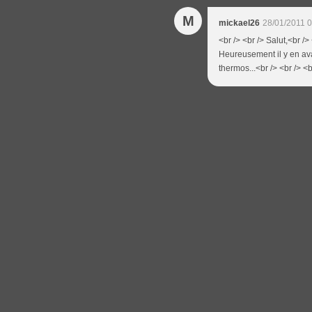
M
mickael26
28/01/2011 
<br /> <br /> Salut,<br />
Heureusement il y en avai
thermos...<br /> <br /> <b