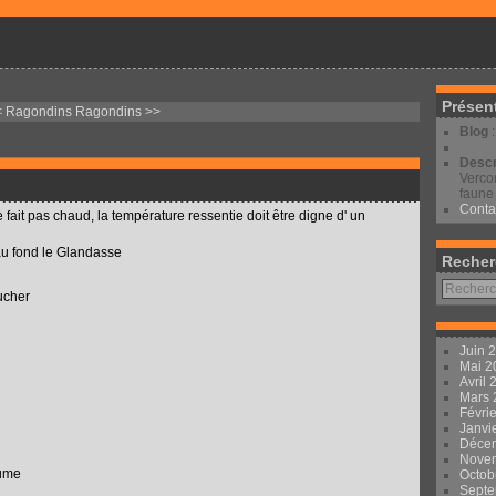
Présen
< Ragondins
Ragondins >>
Blog
Descr
Vercor
faune 
Conta
 ne fait pas chaud, la température ressentie doit être digne d' un
 au fond le Glandasse
Recher
coucher
Juin 
Mai 
Avril
Mars
Févri
Janvi
Déce
Nove
rume
Octob
Sept