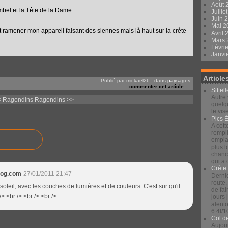
Août 
Ambel et la Tête de la Dame
Juille
Juin 
Mai 
t ramener mon appareil faisant des siennes mais là haut sur la crète
Avril
Mars
Févri
Janvi
Article
Publié par mickael26
-
dans
paysages
commenter cet article
…
Sittel
Autre 
< Ragondins
Ragondins >>
quelqu
le vis
Pics 
A cett
rempli
emplac
plus 
chance
qui a
Crète
log.com
27/01/2011 21:47
Derniè
route,
oleil, avec les couches de lumières et de couleurs. C'est sur qu'il
de fai
> <br /> <br /> <br />
jours
alento
6.4l/1
Col d
Aujour