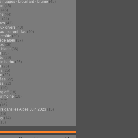
e nuages - brouillard - brume
(45)
on
(45)
e
(45)
he
(44)
c
(44)
acs
(42)
ux divers
(40)
au - torrent - lac
(40)
 croûte
(39)
ède alpin
(37)
tes
(36)
t blanc
(36)
d
(35)
de
(29)
te barbu
(26)
r
(25)
es
(25)
de
(22)
ées
(22)
es
(22)
(19)
ng of"
(18)
ur moine
(18)
(17)
(16)
urs dans les Alpes Juin 2023
(15)
(15)
uy
(14)
(13)