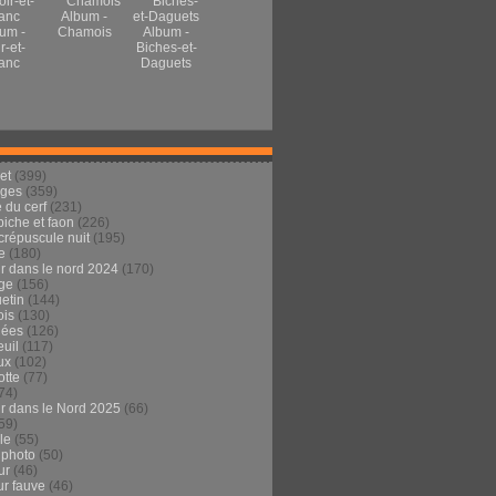
Album -
um -
Chamois
Album -
r-et-
Biches-et-
anc
Daguets
et
(399)
ages
(359)
 du cerf
(231)
 biche et faon
(226)
crépuscule nuit
(195)
e
(180)
ur dans le nord 2024
(170)
ge
(156)
etin
(144)
is
(130)
dées
(126)
euil
(117)
ux
(102)
tte
(77)
74)
ur dans le Nord 2025
(66)
59)
ule
(55)
 photo
(50)
ur
(46)
ur fauve
(46)