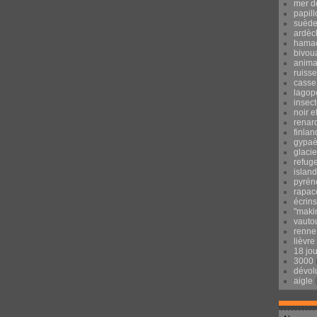
mer d
papill
suèd
ardèc
hama
bivou
anima
ruisse
casse
lagop
insec
noir e
renar
finlan
gypaè
glacie
refug
islan
pyrén
rapac
écrins
"maki
vauto
renne
lièvre
18 jo
3000
dévol
aigle