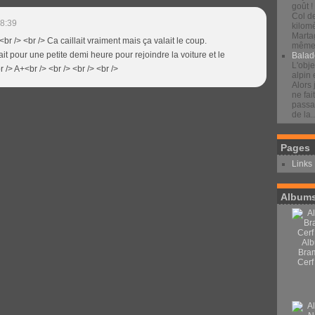
goût !
Col d
08:39
kilomè
Marta
 <br /> <br /> Ca caillait vraiment mais ça valait le coup.
même 
t pour une petite demi heure pour rejoindre la voiture et le
Balad
L'obje
r /> A+<br /> <br /> <br /> <br />
alpin 
Alors 
ne fai
passan
de la..
Pages
Links
Albums
Alb
Bra
Cerf