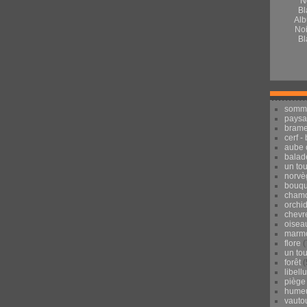
Alb
Noi
Bl
somm
pays
brame
cerf -
aube 
balad
un to
norvè
bouqu
chamo
orchi
chevr
oisea
marmo
flore
(
un to
forêt
(
libell
piège
hume
vauto