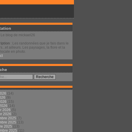
tation
: Le blog de mickael26
iption
: Les randonnées que je fais dans le
s...et ailleurs. Les paysages, la flore et la
locale en photo.
ct
che
2026
(14)
2026
(9)
 2026
(15)
 2026
(14)
er 2026
(5)
er 2026
(2)
mbre 2025
(7)
mbre 2025
(13)
re 2025
(13)
embre 2025
(11)