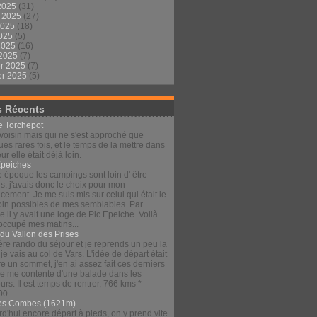
2025
(31)
t 2025
(27)
2025
(18)
2025
(5)
 2025
(16)
 2025
(7)
er 2025
(7)
er 2025
(5)
s Récents
le Torchepot
voisin mais qui ne s'est approché que
es rares fois, et le temps de la mettre dans
eur elle était déjà loin.
Épeiches
e époque les campings sont loin d' être
s, j'avais donc le choix pour mon
ement. Je me suis mis sur celui qui était le
loin possibles de mes semblables. Par
 il y avait une loge de Pic Epeiche. Voilà
 occupé mes matins...
 du Vallon des Prises
re rando du séjour et je reprends un peu la
 je vais au col de Vars. L'idée de départ était
re un sommet, j'en ai assez fait ces derniers
 je me contente d'une balade dans les
urs. Il est temps de rentrer, 766 kms *
00...
es Combes (1621m)
d'hui encore départ à pieds, on y prend vite