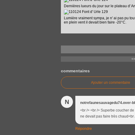
Dernières lueurs du jour sur le plateau d' 
Lumière vraiment sympa, je n' ai pas pu tou
en plein vent il devait bien faire -20°C.
<
commentaires
Ajouter un commentaire
N
notrefaunesauvagedu74.over-b
<br /> <br /> Superbe coucher de s
ne devait pas faire très chaud<br /
Répondre