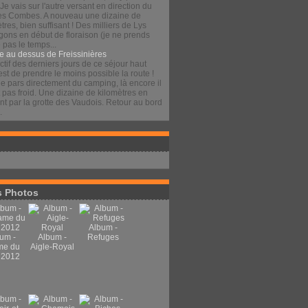
 Je vais sur l'autre versant en direction du
es Combes. A nouveau une dizaine de
tres, bien suffisant ! Des milliers de Lys
gons en début de floraison (je ne prends
pas le temps...
e au dessus de Freissinières
ctif des derniers jours de ce séjour haut
est de prendre le moins possible la route !
je pars directement du camping, là encore il
t pas froid. Une dizaine de kilomètres en
t par la grotte des Vaudois. Retour au bord
.
 Photos
Album -
um -
Album -
Refuges
me du
Aigle-Royal
 2012