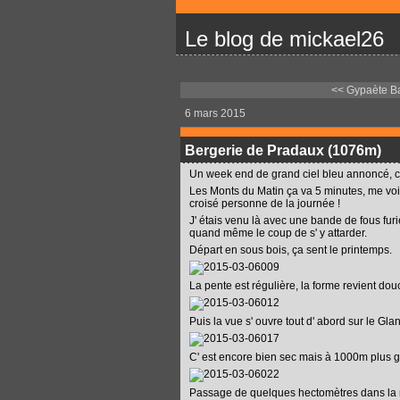
Le blog de mickael26
<< Gypaète B
6 mars 2015
Bergerie de Pradaux (1076m)
Un week end de grand ciel bleu annoncé, ce
Les Monts du Matin ça va 5 minutes, me voic
croisé personne de la journée !
J' étais venu là avec une bande de fous furi
quand même le coup de s' y attarder.
Départ en sous bois, ça sent le printemps.
La pente est régulière, la forme revient d
Puis la vue s' ouvre tout d' abord sur le Gl
C' est encore bien sec mais à 1000m plus g
Passage de quelques hectomètres dans la 