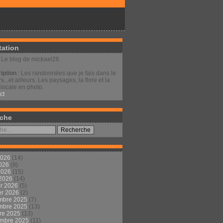
tation
: Le blog de mickael26
iption
: Les randonnées que je fais dans le
s...et ailleurs. Les paysages, la flore et la
locale en photo.
ct
che
2026
(14)
2026
(9)
 2026
(15)
 2026
(14)
er 2026
(5)
er 2026
(2)
mbre 2025
(7)
mbre 2025
(13)
re 2025
(13)
embre 2025
(11)