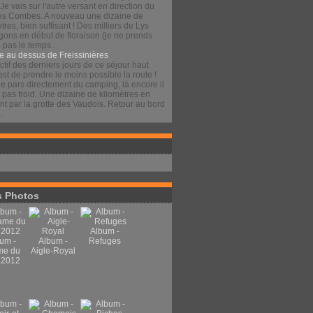
 Je vais sur l'autre versant en direction du
es Combes. A nouveau une dizaine de
tres, bien suffisant ! Des milliers de Lys
gons en début de floraison (je ne prends
pas le temps...
e au dessus de Freissinières
ctif des derniers jours de ce séjour haut
est de prendre le moins possible la route !
je pars directement du camping, là encore il
t pas froid. Une dizaine de kilomètres en
t par la grotte des Vaudois. Retour au bord
.
 Photos
Album -
um -
Album -
Refuges
me du
Aigle-Royal
 2012