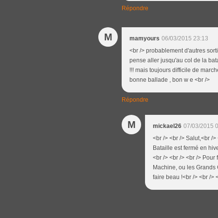
Répondre
M
mamyours
06/03/2015 23:13
<br /> probablement d'autres sorties
pense aller jusqu'au col de la bat
!!! mais toujours difficile de march
bonne ballade , bon w e <br />
Répondre
M
mickael26
07/03/2015 
<br /> <br /> Salut,<br />
Bataille est fermé en hive
<br /> <br /> <br /> Pour 
Machine, ou les Grands G
faire beau !<br /> <br /> 