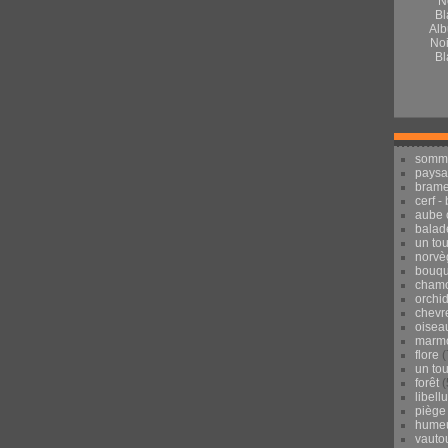
Alb
Noi
Bl
somm
pays
brame
cerf -
aube 
balad
un to
norvè
bouqu
chamo
orchi
chevr
oisea
marmo
flore
(
un to
forêt
(
libell
piège
hume
vauto