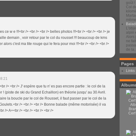
goût !
Col d
kilomè
Marta
même 
Balad
L'obje
 ce w e !!!<br /> <br /> <br /> belles photos !!!<br /> <br /> <br /> je
alpin 
Alors 
aille demain , voir retour par le col du rousset !!! beaucoup de kms
ne fai
er alors c'est ma tite rouge qui le fera pour moi !!!<br /> <br /> <br />
passan
de la..
Pages
Links
08:21
Albums
 <br /> <br /> J' espère que tu n' es pas encore partie : le col de la
r ! (piste de ski du Grand Echaillon) en théorie jusqu' au 30 Avril.
faire la boucle par le col de Rousset, il faut passer par le col de la
oulets.<br /> <br /> <br /> Bonne balade (même motorisée) il va
Alb
Bra
<br /> A+<br /> <br /> <br /> <br />
Cerf