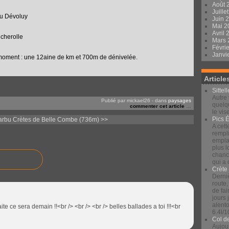
Août 
Juille
au Dévoluy
Juin 
Mai 
Avril
cherolle
Mars
Févri
Janvi
moment : une 12aine de km et 700m de dénivelée.
Article
Sittel
Autre 
Publié par mickael26
-
dans
paysages
quelqu
commenter cet article
…
le vis
Pics 
arbu
Crètes de Belle Combe (736m) >>
A cett
rempli
emplac
plus 
chance
qui a
Crète
Derniè
route,
de fai
jours
alento
faite ce sera demain !!<br /> <br /> <br /> belles ballades a toi !!!<br
6.4l/1
Col d
Aujour