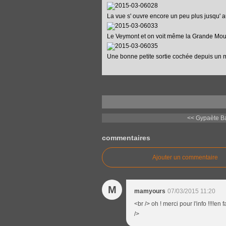
La vue s' ouvre encore un peu plus jusqu' 
Le Veymont et on voit même la Grande Mou
Une bonne petite sortie cochée depuis un 
<< Gypaète B
commentaires
Ajouter un commentaire
M
mamyours
07/03/2015 11:20
<br /> oh ! merci pour l'info !!!!en 
/>