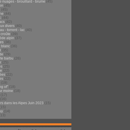
e nuages - brouillard - brume
(45)
on
(45)
e
(45)
he
(44)
c
(44)
acs
(42)
ux divers
(40)
au - torrent - lac
(40)
 croûte
(39)
ède alpin
(37)
tes
(36)
t blanc
(36)
d
(35)
de
(29)
te barbu
(26)
r
(25)
es
(25)
de
(22)
ées
(22)
es
(22)
(19)
ng of"
(18)
ur moine
(18)
(17)
(16)
urs dans les Alpes Juin 2023
(15)
(15)
uy
(14)
(13)