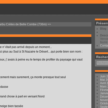
Présen
arbu
Crètes de Belle Combe (736m) >>
Blog
Descr
Vercor
faune 
Conta
 n' était pas arrivé depuis un moment...
i plus au Sud à St Nazaire le Désert....qui porte bien son nom :
Recher
eux, j' avais à peine eu le temps de profiter du paysage qui vaut
Juin 
oucement mais surement, ça monte presque tout seul
Mai 
Avril
Mars
andasse
Févri
Janvi
rand chose à part en versant Nord
Déce
Nove
Octob
neige bien tassée
Sept