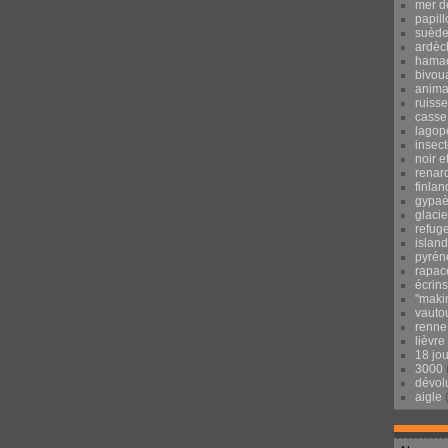
mer d
papill
suèd
ardèc
hama
bivou
anima
ruisse
casse
lagop
insec
noir e
renar
finlan
gypaè
glacie
refug
islan
pyrén
rapac
écrins
"maki
vauto
renne
lièvre
18 jo
3000
dévol
aigle