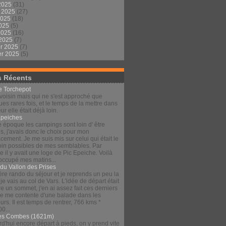
2025
(31)
t 2025
(27)
2025
(18)
2025
(5)
 2025
(16)
 2025
(7)
er 2025
(7)
er 2025
(5)
s Récents
le Torchepot
voisin mais qui ne s'est approché que
es rares fois, et le temps de la mettre dans
eur elle était déjà loin.
Épeiches
e époque les campings sont loin d' être
s, j'avais donc le choix pour mon
ement. Je me suis mis sur celui qui était le
loin possibles de mes semblables. Par
 il y avait une loge de Pic Epeiche. Voilà
 occupé mes matins...
 du Vallon des Prises
re rando du séjour et je reprends un peu la
 je vais au col de Vars. L'idée de départ était
re un sommet, j'en ai assez fait ces derniers
 je me contente d'une balade dans les
urs. Il est temps de rentrer, 766 kms *
00...
es Combes (1621m)
d'hui encore départ à pieds, on y prend vite