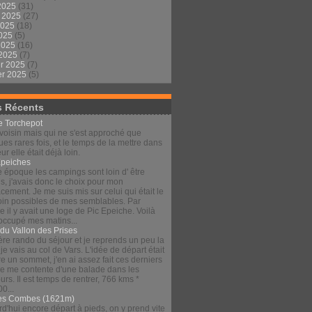
2025
(31)
t 2025
(27)
2025
(18)
2025
(5)
 2025
(16)
 2025
(7)
er 2025
(7)
er 2025
(5)
s Récents
le Torchepot
voisin mais qui ne s'est approché que
es rares fois, et le temps de la mettre dans
eur elle était déjà loin.
Épeiches
e époque les campings sont loin d' être
s, j'avais donc le choix pour mon
ement. Je me suis mis sur celui qui était le
loin possibles de mes semblables. Par
 il y avait une loge de Pic Epeiche. Voilà
 occupé mes matins...
 du Vallon des Prises
re rando du séjour et je reprends un peu la
 je vais au col de Vars. L'idée de départ était
re un sommet, j'en ai assez fait ces derniers
 je me contente d'une balade dans les
urs. Il est temps de rentrer, 766 kms *
00...
es Combes (1621m)
d'hui encore départ à pieds, on y prend vite