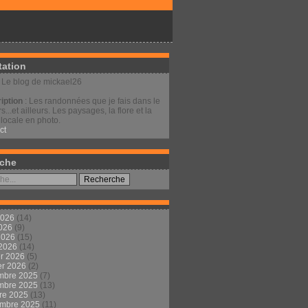
tation
: Le blog de mickael26
iption
: Les randonnées que je fais dans le
s...et ailleurs. Les paysages, la flore et la
locale en photo.
ct
che
2026
(14)
2026
(9)
 2026
(15)
 2026
(14)
er 2026
(5)
er 2026
(2)
mbre 2025
(7)
mbre 2025
(13)
re 2025
(13)
embre 2025
(11)