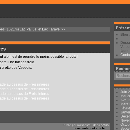
Présen
bes (1621m)
Lac Palluel et Lac Faravel >>
Blog
Descr
Vercor
res
faune 
Conta
ut alpin est de prendre le moins possible la route !
re il ne fait pas froid.
a grotte des Vaudois.
Recher
Juin 
Mai 
Avril
Mars
Févri
Janvi
Déce
Nove
Octob
Publié par mickael26
-
dans
écrins
commenter cet article
…
Sept