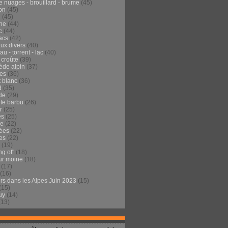
e nuages - brouillard - brume
(45)
on
(45)
e
(45)
he
(44)
c
(44)
acs
(42)
ux divers
(40)
au - torrent - lac
(40)
 croûte
(39)
ède alpin
(37)
tes
(36)
t blanc
(36)
d
(35)
de
(29)
te barbu
(26)
r
(25)
es
(25)
de
(22)
ées
(22)
es
(22)
(19)
ng of"
(18)
ur moine
(18)
(17)
(16)
urs dans les Alpes Juin 2023
(15)
(15)
uy
(14)
(13)