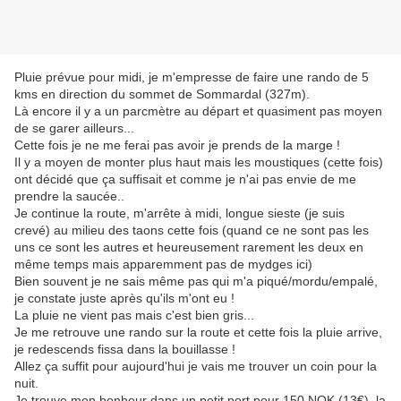
Pluie prévue pour midi, je m'empresse de faire une rando de 5
kms en direction du sommet de Sommardal (327m).
Là encore il y a un parcmètre au départ et quasiment pas moyen
de se garer ailleurs...
Cette fois je ne me ferai pas avoir je prends de la marge !
Il y a moyen de monter plus haut mais les moustiques (cette fois)
ont décidé que ça suffisait et comme je n'ai pas envie de me
prendre la saucée..
Je continue la route, m'arrête à midi, longue sieste (je suis
crevé) au milieu des taons cette fois (quand ce ne sont pas les
uns ce sont les autres et heureusement rarement les deux en
même temps mais apparemment pas de mydges ici)
Bien souvent je ne sais même pas qui m'a piqué/mordu/empalé,
je constate juste après qu'ils m'ont eu !
La pluie ne vient pas mais c'est bien gris...
Je me retrouve une rando sur la route et cette fois la pluie arrive,
je redescends fissa dans la bouillasse !
Allez ça suffit pour aujourd'hui je vais me trouver un coin pour la
nuit.
Je trouve mon bonheur dans un petit port pour 150 NOK (13€), la