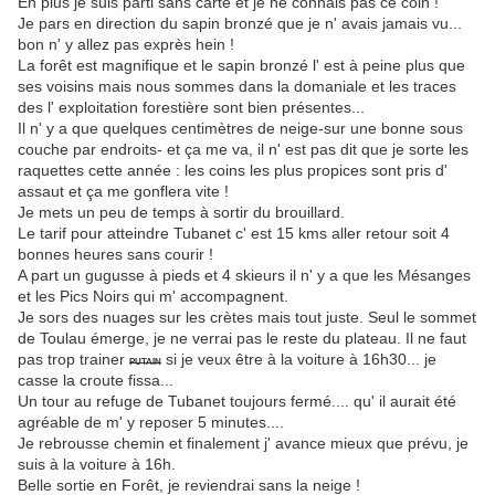
En plus je suis parti sans carte et je ne connais pas ce coin !
Je pars en direction du sapin bronzé que je n' avais jamais vu...
bon n' y allez pas exprès hein !
La forêt est magnifique et le sapin bronzé l' est à peine plus que
ses voisins mais nous sommes dans la domaniale et les traces
des l' exploitation forestière sont bien présentes...
Il n' y a que quelques centimètres de neige-sur une bonne sous
couche par endroits- et ça me va, il n' est pas dit que je sorte les
raquettes cette année : les coins les plus propices sont pris d'
assaut et ça me gonflera vite !
Je mets un peu de temps à sortir du brouillard.
Le tarif pour atteindre Tubanet c' est 15 kms aller retour soit 4
bonnes heures sans courir !
A part un gugusse à pieds et 4 skieurs il n' y a que les Mésanges
et les Pics Noirs qui m' accompagnent.
Je sors des nuages sur les crètes mais tout juste. Seul le sommet
de Toulau émerge, je ne verrai pas le reste du plateau. Il ne faut
pas trop trainer
si je veux être à la voiture à 16h30... je
PUTAIN
casse la croute fissa...
Un tour au refuge de Tubanet toujours fermé.... qu' il aurait été
agréable de m' y reposer 5 minutes....
Je rebrousse chemin et finalement j' avance mieux que prévu, je
suis à la voiture à 16h.
Belle sortie en Forêt, je reviendrai sans la neige !