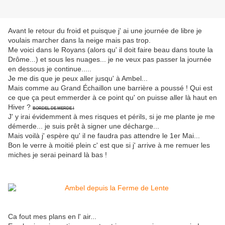
Avant le retour du froid et puisque j' ai une journée de libre je
voulais marcher dans la neige mais pas trop.
Me voici dans le Royans (alors qu' il doit faire beau dans toute la
Drôme...) et sous les nuages... je ne veux pas passer la journée
en dessous je continue.....
Je me dis que je peux aller jusqu' à Ambel...
Mais comme au Grand Échaillon une barrière a poussé ! Qui est
ce que ça peut emmerder à ce point qu' on puisse aller là haut en
Hiver ?
BORDEL DE MERDE !
J' y irai évidemment à mes risques et périls, si je me plante je me
démerde... je suis prêt à signer une décharge...
Mais voilà j' espère qu' il ne faudra pas attendre le 1er Mai...
Bon le verre à moitié plein c' est que si j' arrive à me remuer les
miches je serai peinard là bas !
Ca fout mes plans en l' air...