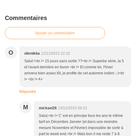
Commentaires
Ajouter un commentaire
O
olivnikita
12/12/2015 22:32
Salut !<br /> 15 jours sans sortie ??<br /> Superbe série, la 5
et l'avant dernière en favori <br /> Et comme toi, l'hiver
arrivera bien assez tôt, je profite de cet automne indien ;-)<br
/> <br /> A+
Répondre
M
mickael26
13/12/2015 09:22
Salut,<br /> C' est en principe tous les ans le même
tarif en Décembre Janvier (et dans une moindre
mesure Novembre et Février) impossible de sortir à
part le week end.<br /> Mais bon il me reste 7 à 8