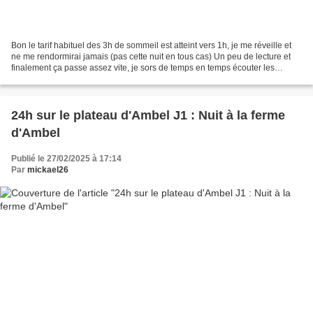
Bon le tarif habituel des 3h de sommeil est atteint vers 1h, je me réveille et
ne me rendormirai jamais (pas cette nuit en tous cas) Un peu de lecture et
finalement ça passe assez vite, je sors de temps en temps écouter les
chouettes, le vent s'est nettement...
24h sur le plateau d'Ambel J1 : Nuit à la ferme
d'Ambel
Publié le 27/02/2025 à 17:14
Par
mickael26