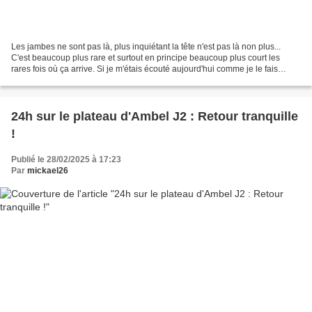
Les jambes ne sont pas là, plus inquiétant la tête n'est pas là non plus...
C'est beaucoup plus rare et surtout en principe beaucoup plus court les
rares fois où ça arrive. Si je m'étais écouté aujourd'hui comme je le fais
beaucoup trop en ce moment je...
24h sur le plateau d'Ambel J2 : Retour tranquille
!
Publié le 28/02/2025 à 17:23
Par
mickael26