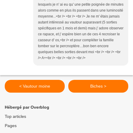
lesquels je n' ai eu qu' une petite poignée de minutes
alors comme en plus ils passent dans une luminosité
moyenne...<br /> <br /> <br /> Je ne m' étais jamais
autant intéressé au vautour auparavant (5 sorties
spécifiques en 1 mois et demi) mais j' adore observer
ce rapace, et j' espère bien un de ces 4 recroiser le
casseur d' os,<br /> et pour compléter la famille
tomber sur le percnoptère....bon ben encore
quelques belles sorties devant moi <br /> <br /> <br
/> A+<br /> <br /> <br /> <br />
< Vautour moine
Biches >
Hébergé par Overblog
Top articles
Pages