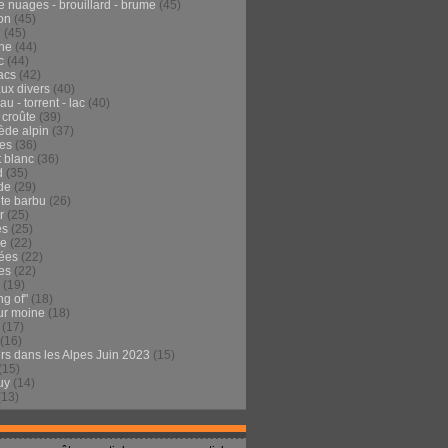
e nuages - brouillard - brume
(45)
on
(45)
e
(45)
he
(44)
c
(44)
acs
(42)
ux divers
(40)
au - torrent - lac
(40)
 croûte
(39)
ède alpin
(37)
tes
(36)
t blanc
(36)
d
(35)
de
(29)
te barbu
(26)
r
(25)
es
(25)
de
(22)
ées
(22)
es
(22)
(19)
ng of"
(18)
ur moine
(18)
(17)
(16)
urs dans les Alpes Juin 2023
(15)
(15)
uy
(14)
(13)