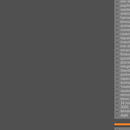
mer d
papill
suèd
ardèc
hama
bivou
anima
ruisse
casse
lagop
insec
noir e
renar
finlan
gypaè
glacie
refug
islan
pyrén
rapac
écrins
"maki
vauto
renne
lièvre
18 jo
3000
dévol
aigle