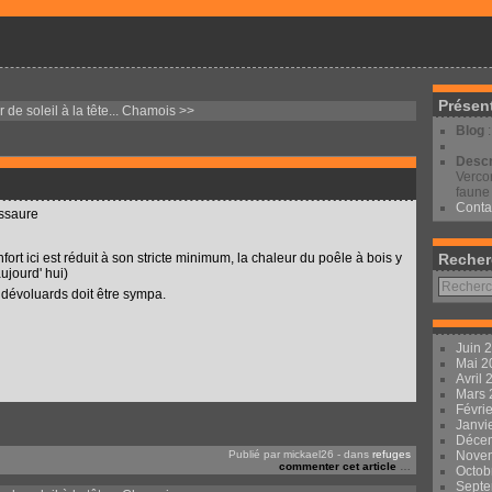
Présen
 de soleil à la tête...
Chamois >>
Blog
Descr
Vercor
faune 
Conta
Essaure
fort ici est réduit à son stricte minimum, la chaleur du poêle à bois y
Recher
aujourd' hui)
s dévoluards doit être sympa.
Juin 
Mai 
Avril
Mars
Févri
Janvi
Déce
Publié par mickael26
-
dans
refuges
Nove
commenter cet article
…
Octob
Sept