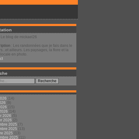
tation
: Le blog de mickael26
iption
: Les randonnées que je fais dans le
s...et ailleurs. Les paysages, la flore et la
locale en photo.
ct
che
2026
(14)
2026
(9)
 2026
(15)
 2026
(14)
er 2026
(5)
er 2026
(2)
mbre 2025
(7)
mbre 2025
(13)
re 2025
(13)
embre 2025
(11)