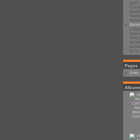
goût !
Col d
kilomè
Marta
même 
Balad
L'obje
alpin 
Alors 
ne fai
passan
de la..
Pages
Links
Albums
Alb
Bra
Cerf