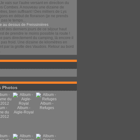
 Je vais sur l'autre versant en direction du
es Combes. A nouveau une dizaine de
tres, bien suffisant ! Des milliers de Lys
gons en début de floraison (je ne prends
pas le temps...
e au dessus de Freissinières
ctif des derniers jours de ce séjour haut
est de prendre le moins possible la route !
je pars directement du camping, là encore il
t pas froid. Une dizaine de kilomètres en
t par la grotte des Vaudois. Retour au bord
.
 Photos
Album -
um -
Album -
Refuges
me du
Aigle-Royal
 2012