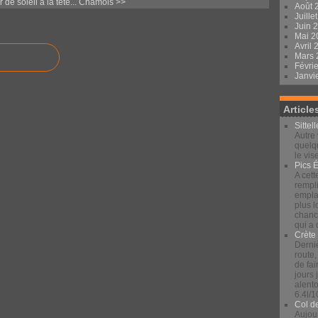
 de soleil à la tête...
Chamois >>
Août 
Juille
Juin 
Mai 
Avril
Mars
Févri
Janvi
Article
Sittel
Autre 
quelqu
le vis
Pics 
A cett
rempli
emplac
plus 
chance
qui a
Crète
Derniè
route,
de fai
jours
alento
6.4l/1
Col d
Aujour