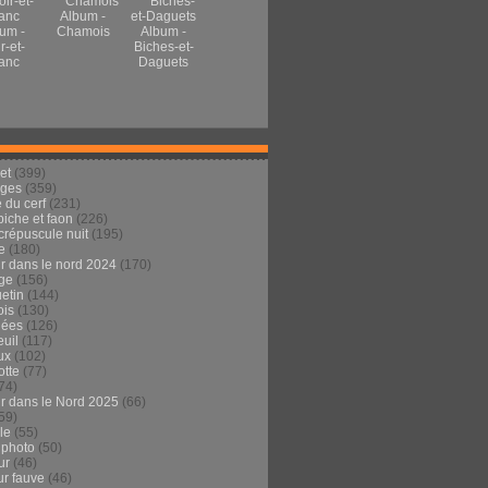
Album -
um -
Chamois
Album -
r-et-
Biches-et-
anc
Daguets
et
(399)
ages
(359)
 du cerf
(231)
 biche et faon
(226)
crépuscule nuit
(195)
e
(180)
ur dans le nord 2024
(170)
ge
(156)
etin
(144)
is
(130)
dées
(126)
euil
(117)
ux
(102)
tte
(77)
74)
ur dans le Nord 2025
(66)
59)
ule
(55)
 photo
(50)
ur
(46)
ur fauve
(46)