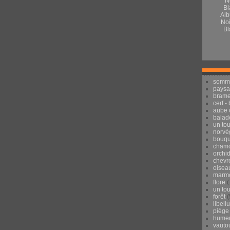
Alb
Noi
Bl
somm
pays
brame
cerf -
aube 
balad
un to
norvè
bouqu
chamo
orchi
chevr
oisea
marmo
flore
(
un to
forêt
(
libell
piège
hume
vauto