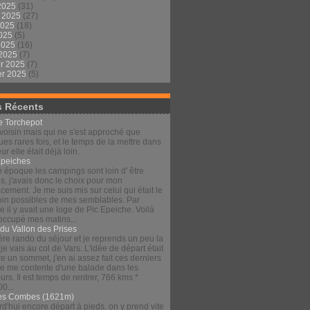
2025
(31)
t 2025
(27)
2025
(18)
2025
(5)
 2025
(16)
 2025
(7)
er 2025
(7)
er 2025
(5)
s Récents
le Torchepot
voisin mais qui ne s'est approché que
es rares fois, et le temps de la mettre dans
eur elle était déjà loin.
Épeiches
e époque les campings sont loin d' être
s, j'avais donc le choix pour mon
ement. Je me suis mis sur celui qui était le
loin possibles de mes semblables. Par
 il y avait une loge de Pic Epeiche. Voilà
 occupé mes matins...
 du Vallon des Prises
re rando du séjour et je reprends un peu la
 je vais au col de Vars. L'idée de départ était
re un sommet, j'en ai assez fait ces derniers
 je me contente d'une balade dans les
urs. Il est temps de rentrer, 766 kms *
00...
es Combes (1621m)
d'hui encore départ à pieds, on y prend vite