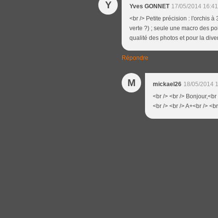
Y
Yves GONNET
17/05/2014 16:41
<br /> Petite précision : l'orchis à
verte ?) ; seule une macro des pol
qualité des photos et pour la dive
Répondre
M
mickael26
18/05/2014 
<br /> <br /> Bonjour,<br 
<br /> <br /> A+<br /> <br