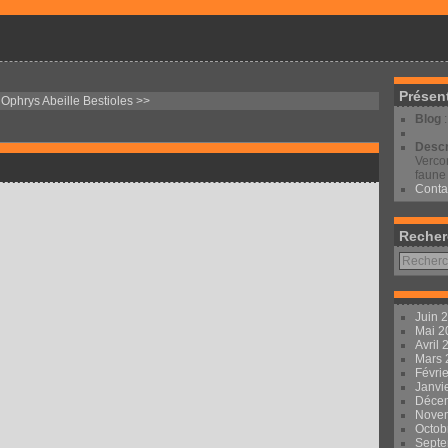
Présen
 Ophrys Abeille
Bestioles >>
Blog
Descr
Vercor
faune 
Conta
Recher
Juin 
Mai 
Avril
Mars
Févri
Janvi
Déce
Nove
Octob
Sept