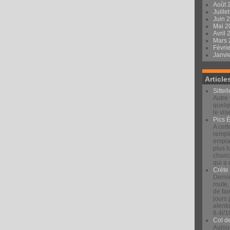
Août 
Juille
Juin 
Mai 
Avril
Mars
Févri
Janvi
Article
Sittel
Autre 
quelqu
le vis
Pics 
A cett
rempli
emplac
plus 
chance
qui a
Crète
Derniè
route,
de fai
jours
alento
6.4l/1
Col d
Aujour