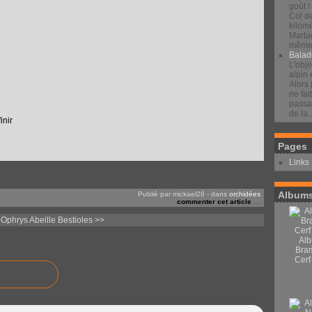
goût !
Col d
kilomè
Marta
même 
Balad
L'obje
alpin 
Alors 
ne fai
passan
de la..
inir
Pages
Links
Albums
Publié par mickael26
-
dans
orchidées
commenter cet article
…
 Ophrys Abeille
Bestioles >>
Alb
Bra
Cerf