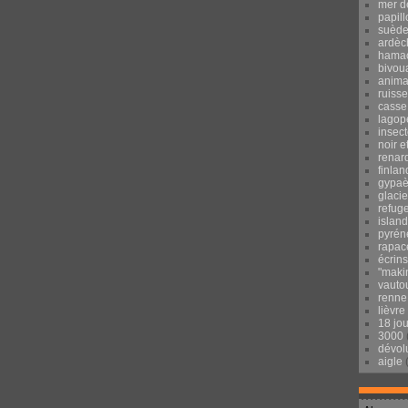
mer d
papill
suèd
ardèc
hama
bivou
anima
ruisse
casse
lagop
insec
noir e
renar
finlan
gypaè
glacie
refug
islan
pyrén
rapac
écrins
"maki
vauto
renne
lièvre
18 jo
3000
dévol
aigle