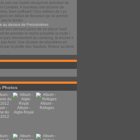
 Je vais sur l'autre versant en direction du
es Combes. A nouveau une dizaine de
tres, bien suffisant ! Des milliers de Lys
gons en début de floraison (je ne prends
pas le temps...
e au dessus de Freissinières
ctif des derniers jours de ce séjour haut
est de prendre le moins possible la route !
je pars directement du camping, là encore il
t pas froid. Une dizaine de kilomètres en
t par la grotte des Vaudois. Retour au bord
.
 Photos
Album -
um -
Album -
Refuges
me du
Aigle-Royal
 2012