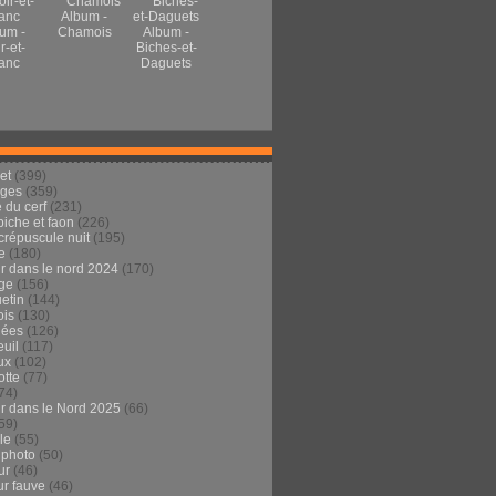
Album -
um -
Chamois
Album -
r-et-
Biches-et-
anc
Daguets
et
(399)
ages
(359)
 du cerf
(231)
 biche et faon
(226)
crépuscule nuit
(195)
e
(180)
ur dans le nord 2024
(170)
ge
(156)
etin
(144)
is
(130)
dées
(126)
euil
(117)
ux
(102)
tte
(77)
74)
ur dans le Nord 2025
(66)
59)
ule
(55)
 photo
(50)
ur
(46)
ur fauve
(46)