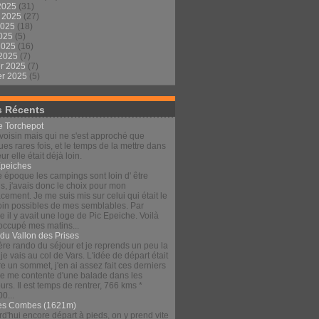
2025
(31)
t 2025
(27)
2025
(18)
2025
(5)
 2025
(16)
 2025
(7)
er 2025
(7)
er 2025
(5)
s Récents
le Torchepot
voisin mais qui ne s'est approché que
es rares fois, et le temps de la mettre dans
eur elle était déjà loin.
Épeiches
e époque les campings sont loin d' être
s, j'avais donc le choix pour mon
ement. Je me suis mis sur celui qui était le
loin possibles de mes semblables. Par
 il y avait une loge de Pic Epeiche. Voilà
 occupé mes matins...
 du Vallon des Prises
re rando du séjour et je reprends un peu la
 je vais au col de Vars. L'idée de départ était
re un sommet, j'en ai assez fait ces derniers
 je me contente d'une balade dans les
urs. Il est temps de rentrer, 766 kms *
00...
es Combes (1621m)
d'hui encore départ à pieds, on y prend vite