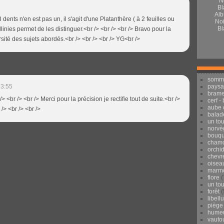
Alb
 3 dents n'en est pas un, il s'agit d'une Platanthère ( à 2 feuilles ou
Noi
Bl
linies permet de les distinguer.<br /> <br /> <br /> Bravo pour la
rsité des sujets abordés.<br /> <br /> <br /> YG<br />
somm
pays
13:55
brame
/> <br /> <br /> Merci pour la précision je rectifie tout de suite.<br />
cerf -
aube 
 /> <br /> <br />
balad
un to
norvè
bouqu
chamo
orchi
chevr
oisea
marmo
flore
(
un to
forêt
(
libell
piège
hume
vauto