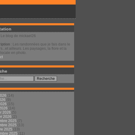
tation
: Le blog de mickael26
iption
: Les randonnées que je fais dans le
s...et ailleurs. Les paysages, la flore et la
locale en photo.
ct
che
2026
(14)
2026
(9)
 2026
(15)
 2026
(14)
er 2026
(5)
er 2026
(2)
mbre 2025
(7)
mbre 2025
(13)
re 2025
(13)
embre 2025
(11)