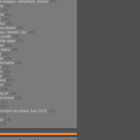
e nuages - brouillard - brume
(45)
on
(45)
e
(45)
he
(44)
c
(44)
acs
(42)
ux divers
(40)
au - torrent - lac
(40)
 croûte
(39)
ède alpin
(37)
tes
(36)
t blanc
(36)
d
(35)
de
(29)
te barbu
(26)
r
(25)
es
(25)
de
(22)
ées
(22)
es
(22)
(19)
ng of"
(18)
ur moine
(18)
(17)
(16)
urs dans les Alpes Juin 2023
(15)
(15)
uy
(14)
(13)