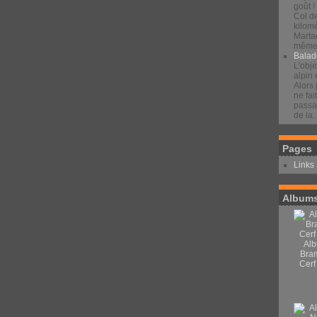
goût !
Col d
kilomè
Marta
même 
Balad
L'obje
alpin 
Alors 
ne fai
passan
de la..
Pages
Links
Albums
Alb
Bra
Cerf