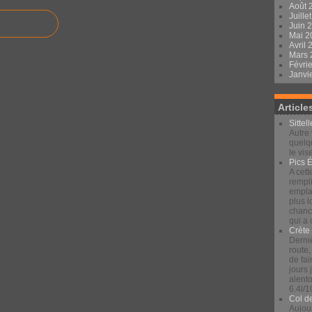
Août 
Juille
Juin 
Mai 
Avril
Mars
Févri
Janvi
Article
Sittel
Autre 
quelqu
le vis
Pics 
A cett
rempli
emplac
plus 
chance
qui a
Crète
Derniè
route,
de fai
jours
alento
6.4l/1
Col d
Aujour