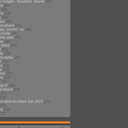
e nuages - brouillard - brume
(45)
on
(45)
e
(45)
he
(44)
c
(44)
acs
(42)
ux divers
(40)
au - torrent - lac
(40)
 croûte
(39)
ède alpin
(37)
tes
(36)
t blanc
(36)
d
(35)
de
(29)
te barbu
(26)
r
(25)
es
(25)
de
(22)
ées
(22)
es
(22)
(19)
ng of"
(18)
ur moine
(18)
(17)
(16)
urs dans les Alpes Juin 2023
(15)
(15)
uy
(14)
(13)