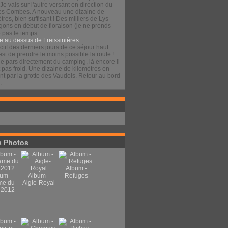
 Je vais sur l'autre versant en direction du
es Combes. A nouveau une dizaine de
tres, bien suffisant ! Des milliers de Lys
gons en début de floraison (je ne prends
pas le temps...
e au dessus de Freissinières
ctif des derniers jours de ce séjour haut
est de prendre le moins possible la route !
je pars directement du camping, là encore il
t pas froid. Une dizaine de kilomètres en
t par la grotte des Vaudois. Retour au bord
.
 Photos
Album -
um -
Album -
Refuges
me du
Aigle-Royal
 2012