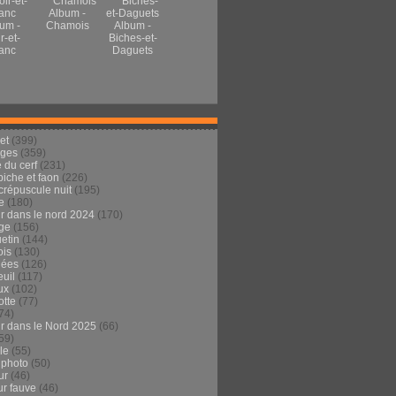
Album -
um -
Chamois
Album -
r-et-
Biches-et-
anc
Daguets
et
(399)
ages
(359)
 du cerf
(231)
 biche et faon
(226)
crépuscule nuit
(195)
e
(180)
ur dans le nord 2024
(170)
ge
(156)
etin
(144)
is
(130)
dées
(126)
euil
(117)
ux
(102)
tte
(77)
74)
ur dans le Nord 2025
(66)
59)
ule
(55)
 photo
(50)
ur
(46)
ur fauve
(46)