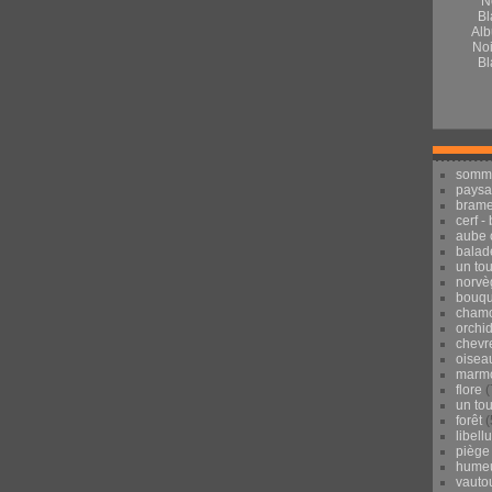
Alb
Noi
Bl
somm
pays
brame
cerf -
aube 
balad
un to
norvè
bouqu
chamo
orchi
chevr
oisea
marmo
flore
(
un to
forêt
(
libell
piège
hume
vauto