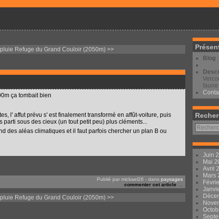
Présen
pluie
Refuge du Grand Couloir (2050m) >>
Blog
Descr
Vercor
faune 
Conta
400m ça tombait bien
, l' affut prévu s' est finalement transformé en affût-voiture, puis
Recher
parti sous des cieux (un tout petit peu) plus cléments...
d des aléas climatiques et il faut parfois chercher un plan B ou
Juin 
Mai 
Avril
Mars
Publié par mickael26
-
dans
paysages
Févri
commenter cet article
…
Janvi
Déce
pluie
Refuge du Grand Couloir (2050m) >>
Nove
Octob
Sept