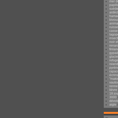
mer d
papill
suèd
ardèc
hama
bivou
anima
ruisse
casse
lagop
insec
noir e
renar
finlan
gypaè
glacie
refug
islan
pyrén
rapac
écrins
"maki
vauto
renne
lièvre
18 jo
3000
dévol
aigle