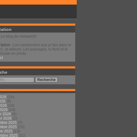
tation
: Le blog de mickael26
iption
: Les randonnées que je fais dans le
s...et ailleurs. Les paysages, la flore et la
locale en photo.
ct
che
2026
(14)
2026
(9)
 2026
(15)
 2026
(14)
er 2026
(5)
er 2026
(2)
mbre 2025
(7)
mbre 2025
(13)
re 2025
(13)
embre 2025
(11)