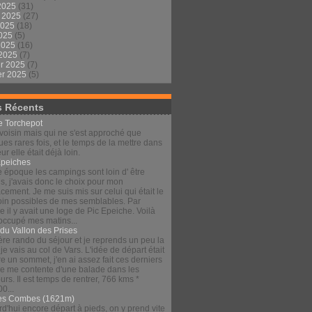
2025
(31)
t 2025
(27)
2025
(18)
2025
(5)
 2025
(16)
 2025
(7)
er 2025
(7)
er 2025
(5)
s Récents
le Torchepot
voisin mais qui ne s'est approché que
es rares fois, et le temps de la mettre dans
eur elle était déjà loin.
Épeiches
e époque les campings sont loin d' être
s, j'avais donc le choix pour mon
ement. Je me suis mis sur celui qui était le
loin possibles de mes semblables. Par
 il y avait une loge de Pic Epeiche. Voilà
 occupé mes matins...
 du Vallon des Prises
re rando du séjour et je reprends un peu la
 je vais au col de Vars. L'idée de départ était
re un sommet, j'en ai assez fait ces derniers
 je me contente d'une balade dans les
urs. Il est temps de rentrer, 766 kms *
00...
es Combes (1621m)
d'hui encore départ à pieds, on y prend vite