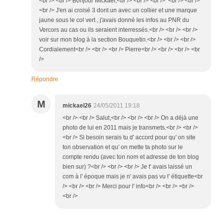
<br /> <br /> Bonjour Mickaël,<br /> <br /> <br /> <br /> <br />
<br /> J'en ai croisé 3 dont un avec un collier et une marque
jaune sous le col vert , j'avais donné les infos au PNR du
Vercors au cas ou ils seraient interressés.<br /> <br /> <br />
voir sur mon blog à la section Bouquetin.<br /> <br /> <br />
Cordialement<br /> <br /> <br /> Pierre<br /> <br /> <br /> <br
/>
Répondre
M
mickael26
24/05/2011 19:18
<br /> <br /> Salut,<br /> <br /> <br /> On a déjà une
photo de lui en 2011 mais je transmets.<br /> <br />
<br /> Si besoin serais tu d' accord pour qu' on site
ton observation et qu' on mette ta photo sur le
compte rendu (avec ton nom et adresse de ton blog
bien sur) ?<br /> <br /> <br /> Je t' avais laissé un
com à l' époque mais je n' avais pas vu l' étiquette<br
/> <br /> <br /> Merci pour l' info<br /> <br /> <br />
<br />