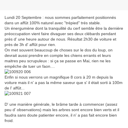
Lundi 20 Septembre : nous sommes parfaitement positionnés
dans un affût 100% naturel avec "trépied" trés stable.
Un énergumène dont la tranquilité du cerf semble être la dernière
préoccupation vient faire divaguer ses deux clébards pendant
près d' une heure autour de nous. Résultat 2h30 de voiture et
près de 3h d' affût pour rien.
On met souvent beaucoup de choses sur le dos du loup, on
devrait aussi prendre en compte les chiens errants et leurs
maitres peu scrupuleux : si ça se passe en Mai, rien ne les
empêche de tuer un faon....
Enfin si nous verrons un magnifique 8 cors à 20 m depuis la
voiture mais il n' a pas la même saveur que s' il était sorti à 100m
de l' affût...
D' une manière générale, le brâme tarde à commencer (assez
peu d' observations) mais les arbres sont encore bien verts et il
faudra sans doute patienter encore, il n' a pas fait encore bien
froid.