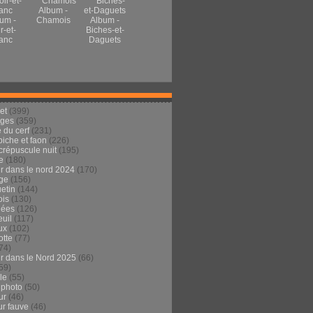
Album -
um -
Chamois
Album -
r-et-
Biches-et-
anc
Daguets
et
(399)
ages
(359)
 du cerf
(231)
 biche et faon
(226)
crépuscule nuit
(195)
e
(180)
ur dans le nord 2024
(170)
ge
(156)
etin
(144)
is
(130)
dées
(126)
euil
(117)
ux
(102)
tte
(77)
74)
ur dans le Nord 2025
(66)
59)
ule
(55)
 photo
(50)
ur
(46)
ur fauve
(46)