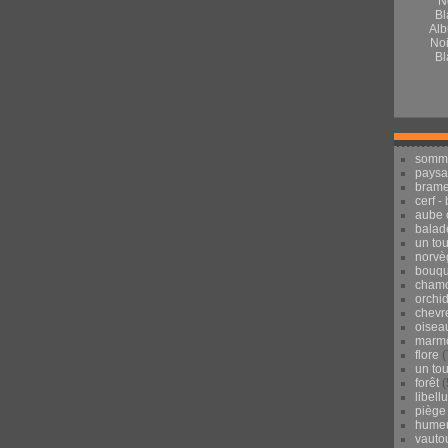
Alb
Noi
Bl
somm
pays
brame
cerf -
aube 
balad
un to
norvè
bouqu
chamo
orchi
chevr
oisea
marmo
flore
(
un to
forêt
(
libell
piège
hume
vauto