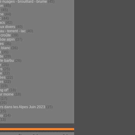
e nuages - brouillard - brume
(45)
on
(45)
e
(45)
he
(44)
c
(44)
acs
(42)
ux divers
(40)
au - torrent - lac
(40)
 croûte
(39)
ède alpin
(37)
tes
(36)
t blanc
(36)
d
(35)
de
(29)
te barbu
(26)
r
(25)
es
(25)
de
(22)
ées
(22)
es
(22)
(19)
ng of"
(18)
ur moine
(18)
(17)
(16)
urs dans les Alpes Juin 2023
(15)
(15)
uy
(14)
(13)