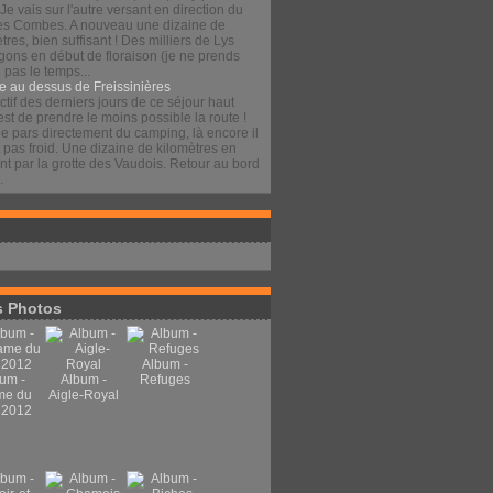
 Je vais sur l'autre versant en direction du
es Combes. A nouveau une dizaine de
tres, bien suffisant ! Des milliers de Lys
gons en début de floraison (je ne prends
pas le temps...
e au dessus de Freissinières
ctif des derniers jours de ce séjour haut
est de prendre le moins possible la route !
je pars directement du camping, là encore il
t pas froid. Une dizaine de kilomètres en
t par la grotte des Vaudois. Retour au bord
.
 Photos
Album -
um -
Album -
Refuges
me du
Aigle-Royal
 2012