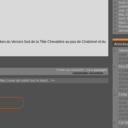
Août 
Juille
Juin 
Mai 
Avril
Mars
Févri
Janvi
combes du Vercors Sud de la Tête Chevalière au pas de Chabrinel et du
Article
Sittel
Autre 
quelqu
le vis
Pics 
Publié par mickael26
-
dans
paysages
A cett
commenter cet article
…
rempli
emplac
ttes
Lever de soleil sur le mont... >>
plus 
chance
qui a
Crète
Derniè
route,
de fai
jours
alento
6.4l/1
Col d
Aujour