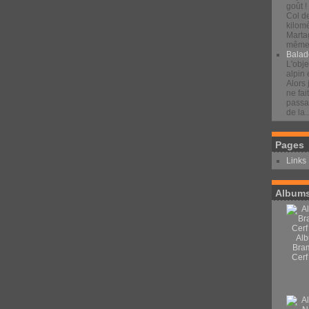
goût !
Col d
kilomè
Marta
même 
Balad
L'obje
alpin 
Alors 
ne fai
passan
de la..
Pages
Links
Albums
Alb
Bra
Cerf