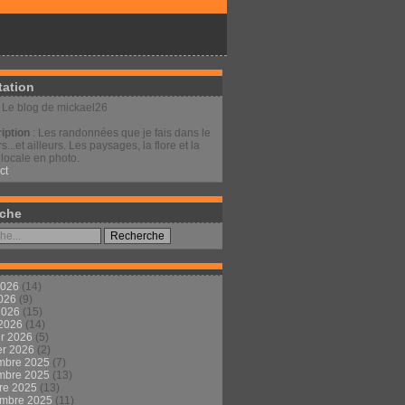
tation
: Le blog de mickael26
iption
: Les randonnées que je fais dans le
s...et ailleurs. Les paysages, la flore et la
locale en photo.
ct
che
2026
(14)
2026
(9)
 2026
(15)
 2026
(14)
er 2026
(5)
er 2026
(2)
mbre 2025
(7)
mbre 2025
(13)
re 2025
(13)
embre 2025
(11)