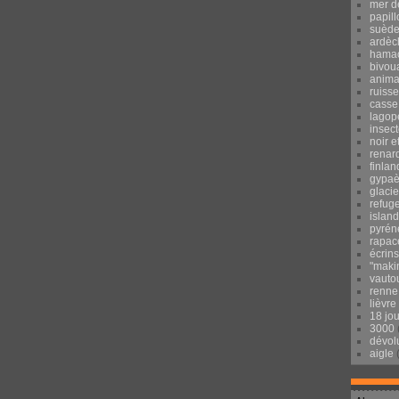
mer d
papill
suèd
ardèc
hama
bivou
anima
ruisse
casse
lagop
insec
noir e
renar
finlan
gypaè
glacie
refug
islan
pyrén
rapac
écrins
"maki
vauto
renne
lièvre
18 jo
3000
dévol
aigle