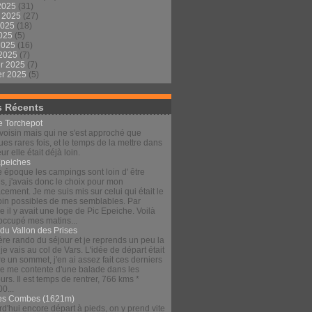
2025
(31)
t 2025
(27)
2025
(18)
2025
(5)
 2025
(16)
 2025
(7)
er 2025
(7)
er 2025
(5)
s Récents
le Torchepot
voisin mais qui ne s'est approché que
es rares fois, et le temps de la mettre dans
eur elle était déjà loin.
Épeiches
e époque les campings sont loin d' être
s, j'avais donc le choix pour mon
ement. Je me suis mis sur celui qui était le
loin possibles de mes semblables. Par
 il y avait une loge de Pic Epeiche. Voilà
 occupé mes matins...
 du Vallon des Prises
re rando du séjour et je reprends un peu la
 je vais au col de Vars. L'idée de départ était
re un sommet, j'en ai assez fait ces derniers
 je me contente d'une balade dans les
urs. Il est temps de rentrer, 766 kms *
00...
es Combes (1621m)
d'hui encore départ à pieds, on y prend vite