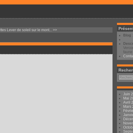
Présen
ttes
Lever de soleil sur le mont... >>
Blog
Descr
Vercor
faune 
Conta
Recher
Juin 
Mai 
Avril
Mars
Févri
Janvi
Déce
Nove
Octob
Sept