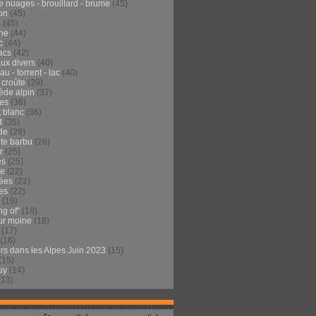
e nuages - brouillard - brume
(45)
on
(45)
e
(45)
he
(44)
c
(44)
acs
(42)
ux divers
(40)
au - torrent - lac
(40)
 croûte
(39)
ède alpin
(37)
tes
(36)
t blanc
(36)
d
(35)
de
(29)
te barbu
(26)
r
(25)
es
(25)
de
(22)
ées
(22)
es
(22)
(19)
ng of"
(18)
ur moine
(18)
(17)
(16)
urs dans les Alpes Juin 2023
(15)
(15)
uy
(14)
(13)