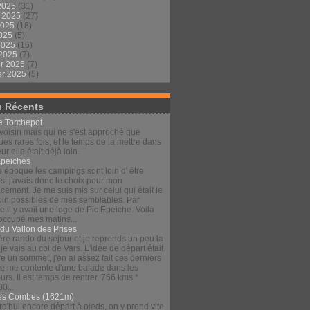
2025
(31)
t 2025
(27)
2025
(18)
2025
(5)
 2025
(16)
 2025
(7)
er 2025
(7)
er 2025
(5)
s Récents
le Torchepot
voisin mais qui ne s'est approché que
es rares fois, et le temps de la mettre dans
eur elle était déjà loin.
Épeiches
e époque les campings sont loin d' être
s, j'avais donc le choix pour mon
ement. Je me suis mis sur celui qui était le
loin possibles de mes semblables. Par
 il y avait une loge de Pic Epeiche. Voilà
 occupé mes matins...
 du Vallon des Prises
re rando du séjour et je reprends un peu la
 je vais au col de Vars. L'idée de départ était
re un sommet, j'en ai assez fait ces derniers
 je me contente d'une balade dans les
urs. Il est temps de rentrer, 766 kms *
00...
es Combes (1621m)
d'hui encore départ à pieds, on y prend vite