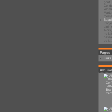
goût !
Col d
kilomè
Marta
même 
Balad
L'obje
alpin 
Alors 
ne fai
passan
de la..
Pages
Links
Albums
Alb
Bra
Cerf