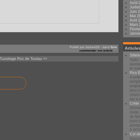
Août 
Juille
Juin 
Mai 
Avril
Mars
Févri
Janvi
Publié par mickael26
-
dans
flore
Article
commenter cet article
…
Sittel
Tussilage
Roc de Toulau >>
Autre 
quelqu
le vis
Pics 
A cett
rempli
emplac
plus 
chance
qui a
Crète
Derniè
route,
de fai
jours
alento
6.4l/1
Col d
Aujour