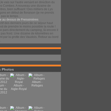
 Je vais sur l'autre versant en direction du
es Combes. A nouveau une dizaine de
tres, bien suffisant ! Des milliers de Lys
gons en début de floraison (je ne prends
pas le temps...
e au dessus de Freissinières
ctif des derniers jours de ce séjour haut
est de prendre le moins possible la route !
je pars directement du camping, là encore il
t pas froid. Une dizaine de kilomètres en
t par la grotte des Vaudois. Retour au bord
.
 Photos
Album -
um -
Album -
Refuges
me du
Aigle-Royal
 2012