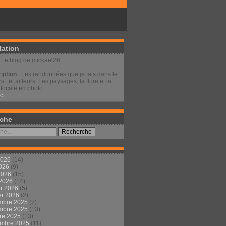
tation
: Le blog de mickael26
iption
: Les randonnées que je fais dans le
s...et ailleurs. Les paysages, la flore et la
locale en photo.
ct
che
2026
(14)
2026
(9)
 2026
(15)
 2026
(14)
er 2026
(5)
er 2026
(2)
mbre 2025
(7)
mbre 2025
(13)
re 2025
(13)
embre 2025
(11)