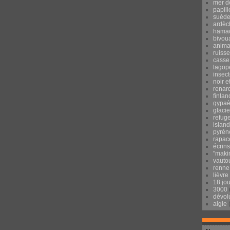
mer d
papill
suèd
ardèc
hama
bivou
anima
ruisse
casse
lagop
insec
noir e
renar
finlan
gypaè
glacie
refug
islan
pyrén
rapac
écrins
"maki
vauto
renne
lièvre
18 jo
3000
dévol
aigle