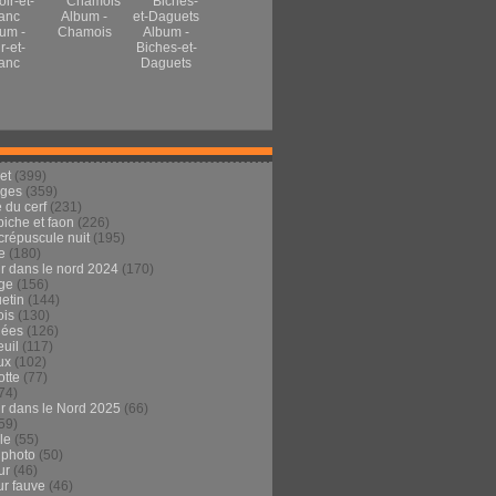
Album -
um -
Chamois
Album -
r-et-
Biches-et-
anc
Daguets
et
(399)
ages
(359)
 du cerf
(231)
 biche et faon
(226)
crépuscule nuit
(195)
e
(180)
ur dans le nord 2024
(170)
ge
(156)
etin
(144)
is
(130)
dées
(126)
euil
(117)
ux
(102)
tte
(77)
74)
ur dans le Nord 2025
(66)
59)
ule
(55)
 photo
(50)
ur
(46)
ur fauve
(46)