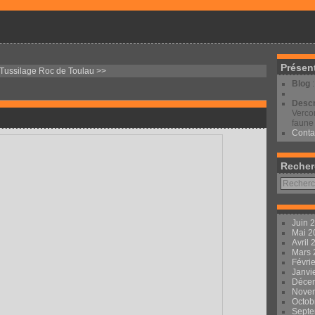
Présen
Tussilage
Roc de Toulau >>
Blog
Descr
Vercor
faune 
Conta
Recher
Juin 
Mai 
Avril
Mars
Févri
Janvi
Déce
Nove
Octob
Sept