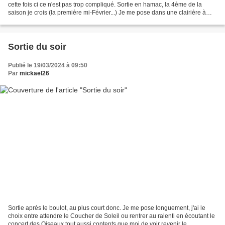
cette fois ci ce n'est pas trop compliqué. Sortie en hamac, la 4ème de la
saison je crois (la première mi-Février...) Je me pose dans une clairière à
proximité des falaises, j'attendais...
Sortie du soir
Publié le 19/03/2024 à 09:50
Par
mickael26
Sortie aprés le boulot, au plus court donc. Je me pose longuement, j'ai le
choix entre attendre le Coucher de Soleil ou rentrer au ralenti en écoutant le
concert des Oiseaux tout aussi contents que moi de voir revenir le