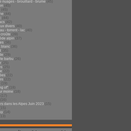
e nuages - brouillard - brume
(45)
on
(45)
e
(45)
he
(44)
c
(44)
acs
(42)
ux divers
(40)
au - torrent - lac
(40)
 croûte
(39)
ède alpin
(37)
tes
(36)
t blanc
(36)
d
(35)
de
(29)
te barbu
(26)
r
(25)
es
(25)
de
(22)
ées
(22)
es
(22)
(19)
ng of"
(18)
ur moine
(18)
(17)
(16)
urs dans les Alpes Juin 2023
(15)
(15)
uy
(14)
(13)