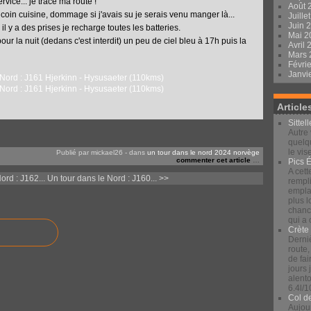
ervice... je trace ma route !
Août 
 coin cuisine, dommage si j'avais su je serais venu manger là...
Juille
Juin 
 y a des prises je recharge toutes les batteries.
Mai 
r la nuit (dedans c'est interdit) un peu de ciel bleu à 17h puis la
Avril
Mars
Févri
Janvi
Article
Sittel
Autre 
quelqu
le vis
Publié par mickael26
-
dans
un tour dans le nord 2024
norvège
commenter cet article
…
Pics 
A cett
ord : J162...
Un tour dans le Nord : J160... >>
rempli
emplac
plus 
chance
qui a
Crète
Derniè
route,
de fai
jours
alento
6.4l/1
Col d
Aujour