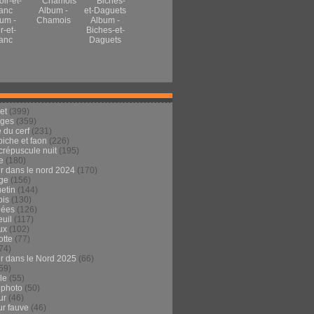
Album -
um -
Chamois
Album -
r-et-
Biches-et-
anc
Daguets
et
(399)
ages
(359)
 du cerf
(231)
 biche et faon
(226)
crépuscule nuit
(195)
e
(180)
ur dans le nord 2024
(170)
ge
(156)
etin
(144)
is
(130)
dées
(126)
euil
(117)
ux
(102)
tte
(77)
74)
ur dans le Nord 2025
(66)
59)
ule
(55)
 photo
(50)
ur
(46)
ur fauve
(46)