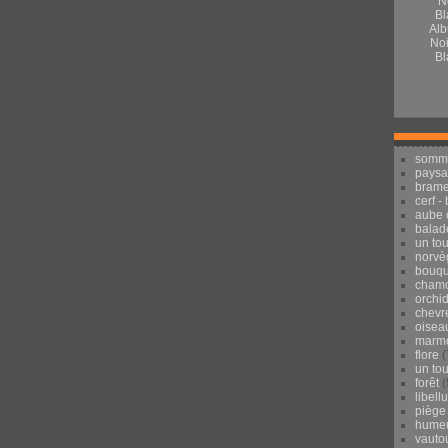
Alb
Noi
Bl
somm
pays
brame
cerf -
aube 
balad
un to
norvè
bouqu
chamo
orchi
chevr
oisea
marmo
flore
(
un to
forêt
(
libell
piège
hume
vauto