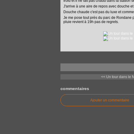
froid et il ne fait pas chaud dans la station s
J'arrive à une aire de repos avec douche et
Douche chaude c'est pas du luxe et comme il
Je me pose tout près du parc de Rondane pou
pluie revient à 19h pas de regrets.
<< Un tour dans le N
commentaires
Ajouter un commentaire