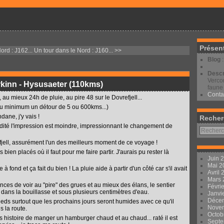
Présen
ord : J162...
Un tour dans le Nord : J160... >>
Blog
Descr
Vercor
rkinn - Hysusaeter (110kms)
faune 
Conta
au mieux 24h de pluie, au pire 48 sur le Dovrefjell...
t au minimum un détour de 5 ou 600kms...)
ane, j'y vais !
Recher
midité l'impression est moindre, impressionnant le changement de
fjell, assurément l'un des meilleurs moment de ce voyage !
bien placés où il faut pour me faire partir. J'aurais pu rester là
Juin 
Mai 
 à fond et ça fait du bien ! La pluie aide à partir d'un côté car s'il avait
Avril
Mars
nces de voir au "pire" des grues et au mieux des élans, le sentier
Févri
 dans la bouillasse et sous plusieurs centimètres d'eau.
Janvi
Déce
ieds surtout que les prochains jours seront humides avec ce qu'il
Nove
s la route.
Octob
 histoire de manger un hamburger chaud et au chaud... raté il est
Sept