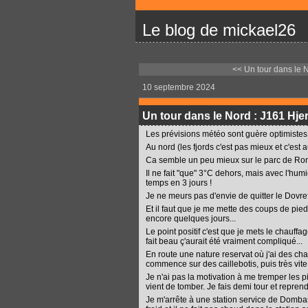
Le blog de mickael26
<< Un tour dans le N
10 septembre 2024
Un tour dans le Nord : J161 Hje
Les prévisions météo sont guère optimistes, 
Au nord (les fjords c'est pas mieux et c'es
Ca semble un peu mieux sur le parc de Rond
Il ne fait "que" 3°C dehors, mais avec l'hu
temps en 3 jours !
Je ne meurs pas d'envie de quitter le Dovre
Et il faut que je me mette des coups de pieds 
encore quelques jours...
Le point positif c'est que je mets le chauffage
fait beau ç'aurait été vraiment compliqué...
En route une nature reservat où j'ai des cha
commence sur des caillebotis, puis très vite
Je n'ai pas la motivation à me tremper les p
vient de tomber. Je fais demi tour et reprend
Je m'arrête à une station service de Dombas