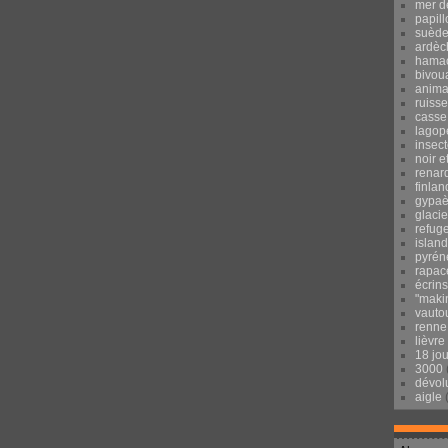
mer d
papill
suèd
ardèc
hama
bivou
anima
ruisse
casse
lagop
insec
noir e
renar
finlan
gypaè
glacie
refug
islan
pyrén
rapac
écrins
"maki
vauto
renne
lièvre
18 jo
3000
dévol
aigle