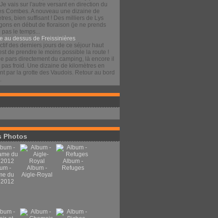
 Je vais sur l'autre versant en direction du
es Combes. A nouveau une dizaine de
tres, bien suffisant ! Des milliers de Lys
gons en début de floraison (je ne prends
pas le temps...
e au dessus de Freissinières
ctif des derniers jours de ce séjour haut
est de prendre le moins possible la route !
je pars directement du camping, là encore il
t pas froid. Une dizaine de kilomètres en
t par la grotte des Vaudois. Retour au bord
.
 Photos
Album -
um -
Album -
Refuges
me du
Aigle-Royal
 2012