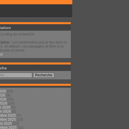
tation
: Le blog de mickael26
iption
: Les randonnées que je fais dans le
s...et ailleurs. Les paysages, la flore et la
locale en photo.
ct
che
2026
(14)
2026
(9)
 2026
(15)
 2026
(14)
er 2026
(5)
er 2026
(2)
mbre 2025
(7)
mbre 2025
(13)
re 2025
(13)
embre 2025
(11)