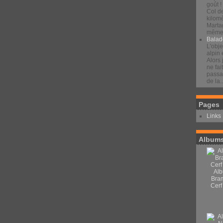
goût !
Col d
kilomè
Marta
même 
Balad
L'obje
alpin 
Alors 
ne fai
passan
de la..
Pages
Links
Albums
Alb
Bra
Cerf