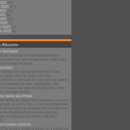
2025
(31)
t 2025
(27)
2025
(18)
2025
(5)
 2025
(16)
 2025
(7)
er 2025
(7)
er 2025
(5)
s Récents
le Torchepot
voisin mais qui ne s'est approché que
es rares fois, et le temps de la mettre dans
eur elle était déjà loin.
Épeiches
e époque les campings sont loin d' être
s, j'avais donc le choix pour mon
ement. Je me suis mis sur celui qui était le
loin possibles de mes semblables. Par
 il y avait une loge de Pic Epeiche. Voilà
 occupé mes matins...
 du Vallon des Prises
re rando du séjour et je reprends un peu la
 je vais au col de Vars. L'idée de départ était
re un sommet, j'en ai assez fait ces derniers
 je me contente d'une balade dans les
urs. Il est temps de rentrer, 766 kms *
00...
es Combes (1621m)
d'hui encore départ à pieds, on y prend vite