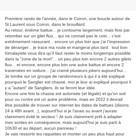
Première rando de l'année, dans le Coiron, une boucle autour de
St Laurent sous Coiron, dans le brouillard.
Au retour, énième battue... je contourne largement, mais finis par
retomber sur un gilet fluo... qui ne connait pas le coin... c'est
extrêmement rassurant... encore un plus loin que j'ai l'impression
de déranger... je trace ma route et mangerai plus tard : tout bon
himalayiste vous dira qu'il faut rester le moins longtemps possible
dans la "zone de la mort"... un peu plus loin encore 2 autres gilets
fluo... et encore, encore plus loin une autre battue et encore 2
traversées en voiture... j'ai cramé plusieurs jokers aujourd'hui...
Je tombe sur un groupe de randonneurs à qui il a été expliqué
pourquoi le Sanglier est chassé, moi je leur ai expliqué pourquoi il
y a "autant" de Sangliers, ils se feront leur idée.
Encore une fois la chasse est autorisée (et légale) et qu'on soit
pour ou contre est un autre problème, mais en 2022 il devrait
être possible de trouver sur internet les dates de battues (disons
24 à 48h avant...), aujourd'hui si je l'avais su avant j'aurais
clairement évité le secteur ! Je suis clairement prêt à adapter
mes sorties en conséquence, mais aujourd'hui je suis parti à
10h30 et au départ, aucun panneau !
Je vais ressortir les raquettes et monter un peu plus haut pour