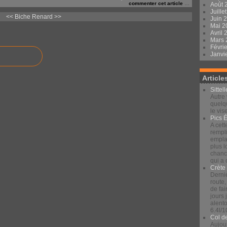
commenter cet article
…
Août 
Juille
<< Biche
Renard >>
Juin 
Mai 
Avril
Mars
Févri
Janvi
Article
Sittel
Autre 
quelqu
le vis
Pics 
A cett
rempli
emplac
plus 
chance
qui a
Crète
Derniè
route,
de fai
jours
alento
6.4l/1
Col d
Aujour