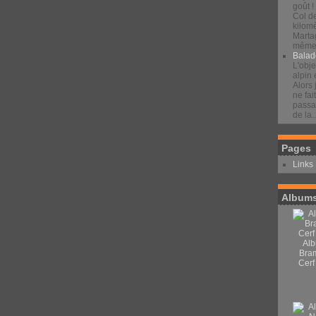
goût !
Col d
kilomè
Marta
même 
Balad
L'obje
alpin 
Alors 
ne fai
passan
de la..
Pages
Links
Albums
Alb
Bra
Cerf