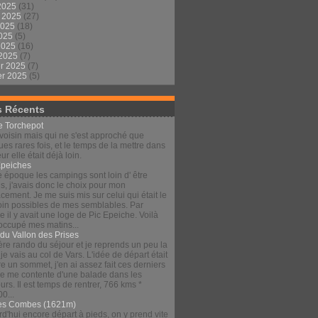
2025
(31)
t 2025
(27)
2025
(18)
2025
(5)
 2025
(16)
 2025
(7)
er 2025
(7)
er 2025
(5)
s Récents
le Torchepot
voisin mais qui ne s'est approché que
es rares fois, et le temps de la mettre dans
eur elle était déjà loin.
Épeiches
e époque les campings sont loin d' être
s, j'avais donc le choix pour mon
ement. Je me suis mis sur celui qui était le
loin possibles de mes semblables. Par
 il y avait une loge de Pic Epeiche. Voilà
 occupé mes matins...
 du Vallon des Prises
re rando du séjour et je reprends un peu la
 je vais au col de Vars. L'idée de départ était
re un sommet, j'en ai assez fait ces derniers
 je me contente d'une balade dans les
urs. Il est temps de rentrer, 766 kms *
00...
es Combes (1621m)
d'hui encore départ à pieds, on y prend vite