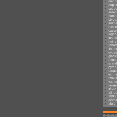
mer d
papill
suèd
ardèc
hama
bivou
anima
ruisse
casse
lagop
insec
noir e
renar
finlan
gypaè
glacie
refug
islan
pyrén
rapac
écrins
"maki
vauto
renne
lièvre
18 jo
3000
dévol
aigle