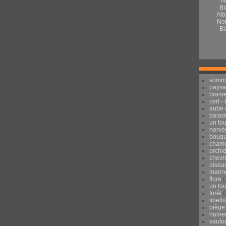
Alb
Noi
Bl
somm
pays
brame
cerf -
aube 
balad
un to
norvè
bouqu
chamo
orchi
chevr
oisea
marmo
flore
(
un to
forêt
(
libell
piège
hume
vauto