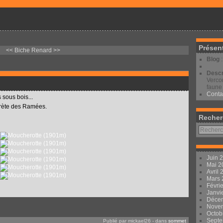
Présen
<< Biche
Renard >>
Blog
Descr
Vercor
faune 
Conta
 sous bois...
crète des Ramées.
Recher
Juin 
Mai 
Avril
Mars
Févri
Janvi
Déce
Nove
Octob
Sept
Publié par mickael26
-
dans
sommet