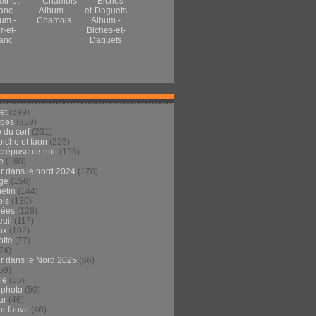
Album -
um -
Chamois
Album -
r-et-
Biches-et-
anc
Daguets
et
(399)
ages
(359)
 du cerf
(231)
 biche et faon
(226)
crépuscule nuit
(195)
e
(180)
ur dans le nord 2024
(170)
ge
(156)
etin
(144)
is
(130)
dées
(126)
euil
(117)
ux
(102)
tte
(77)
74)
ur dans le Nord 2025
(66)
59)
ule
(55)
 photo
(50)
ur
(46)
ur fauve
(46)