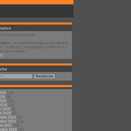
tation
: Le blog de mickael26
iption
: Les randonnées que je fais dans le
s...et ailleurs. Les paysages, la flore et la
locale en photo.
ct
che
2026
(14)
2026
(9)
 2026
(15)
 2026
(14)
er 2026
(5)
er 2026
(2)
mbre 2025
(7)
mbre 2025
(13)
re 2025
(13)
embre 2025
(11)