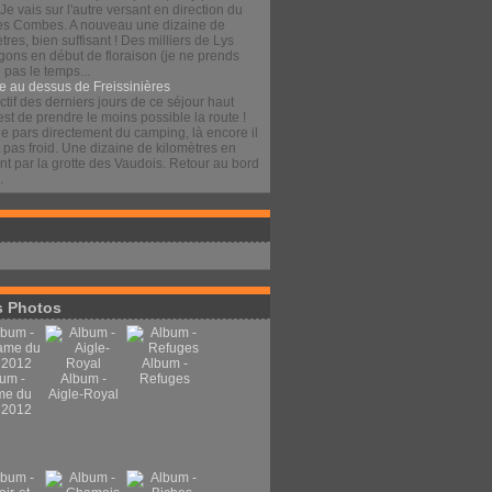
 Je vais sur l'autre versant en direction du
es Combes. A nouveau une dizaine de
tres, bien suffisant ! Des milliers de Lys
gons en début de floraison (je ne prends
pas le temps...
e au dessus de Freissinières
ctif des derniers jours de ce séjour haut
est de prendre le moins possible la route !
je pars directement du camping, là encore il
t pas froid. Une dizaine de kilomètres en
t par la grotte des Vaudois. Retour au bord
.
 Photos
Album -
um -
Album -
Refuges
me du
Aigle-Royal
 2012