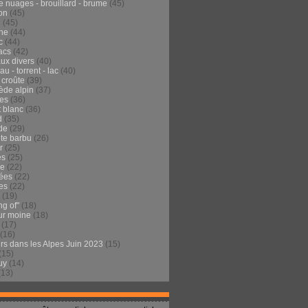
e nuages - brouillard - brume
(45)
on
(45)
e
(45)
he
(44)
c
(44)
acs
(42)
ux divers
(40)
au - torrent - lac
(40)
 croûte
(39)
ède alpin
(37)
tes
(36)
t blanc
(36)
d
(35)
de
(29)
te barbu
(26)
r
(25)
es
(25)
de
(22)
ées
(22)
es
(22)
(19)
ng of"
(18)
ur moine
(18)
(17)
(16)
urs dans les Alpes Juin 2023
(15)
(15)
uy
(14)
(13)