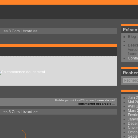
Présen
<< 8 Cors
Lézard >>
Blog
Descr
Vercor
faune 
Conta
Recher
Juin 
Publié par mickael26
-
dans
brame du cerf
Mai 
commenter cet article
…
Avril
Mars
<< 8 Cors
Lézard >>
Févri
Janvi
Déce
Nove
Octob
Sept