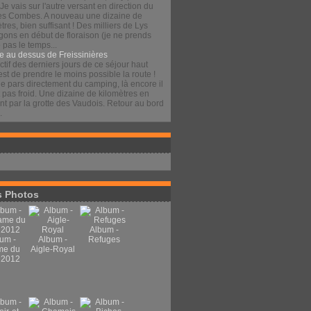
 Je vais sur l'autre versant en direction du
es Combes. A nouveau une dizaine de
tres, bien suffisant ! Des milliers de Lys
gons en début de floraison (je ne prends
pas le temps...
e au dessus de Freissinières
ctif des derniers jours de ce séjour haut
est de prendre le moins possible la route !
je pars directement du camping, là encore il
t pas froid. Une dizaine de kilomètres en
t par la grotte des Vaudois. Retour au bord
.
 Photos
Album -
um -
Album -
Refuges
me du
Aigle-Royal
 2012