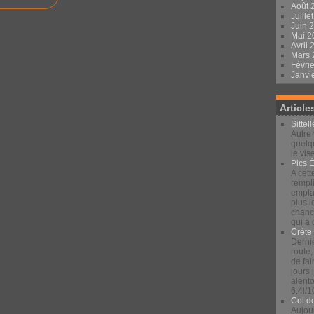
Août 
Juille
Juin 
Mai 
Avril
Mars
Févri
Janvi
Article
Sittel
Autre 
quelqu
le vis
Pics 
A cett
rempli
emplac
plus 
chance
qui a
Crète
Derniè
route,
de fai
jours
alento
6.4l/1
Col d
Aujour