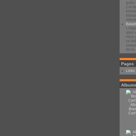
goût !
Col d
kilomè
Marta
même 
Balad
L'obje
alpin 
Alors 
ne fai
passan
de la..
Pages
Links
Albums
Alb
Bra
Cerf