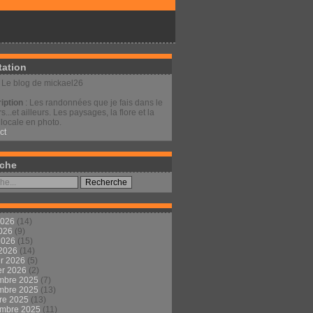
tation
: Le blog de mickael26
iption
: Les randonnées que je fais dans le
s...et ailleurs. Les paysages, la flore et la
locale en photo.
ct
che
2026
(14)
2026
(9)
 2026
(15)
 2026
(14)
er 2026
(5)
er 2026
(2)
mbre 2025
(7)
mbre 2025
(13)
re 2025
(13)
embre 2025
(11)