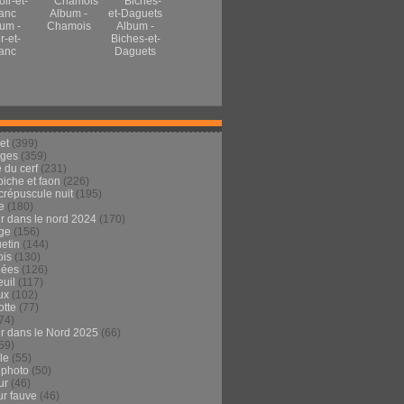
Album -
um -
Chamois
Album -
r-et-
Biches-et-
anc
Daguets
et
(399)
ages
(359)
 du cerf
(231)
 biche et faon
(226)
crépuscule nuit
(195)
e
(180)
ur dans le nord 2024
(170)
ge
(156)
etin
(144)
is
(130)
dées
(126)
euil
(117)
ux
(102)
tte
(77)
74)
ur dans le Nord 2025
(66)
59)
ule
(55)
 photo
(50)
ur
(46)
ur fauve
(46)