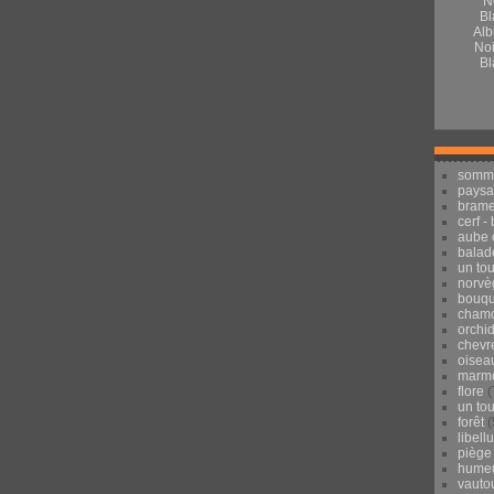
Alb
Noi
Bl
somm
pays
brame
cerf -
aube 
balad
un to
norvè
bouqu
chamo
orchi
chevr
oisea
marmo
flore
(
un to
forêt
(
libell
piège
hume
vauto