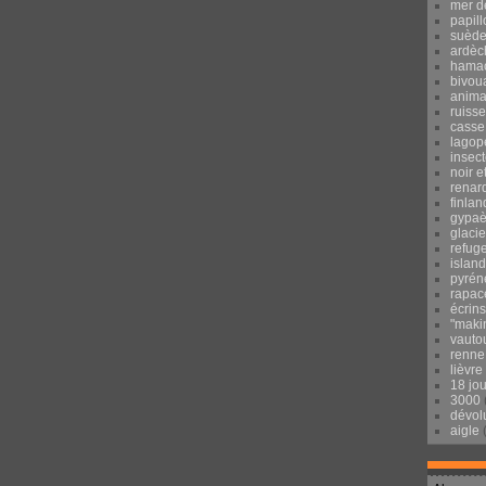
mer d
papill
suèd
ardèc
hama
bivou
anima
ruisse
casse
lagop
insec
noir e
renar
finlan
gypaè
glacie
refug
islan
pyrén
rapac
écrins
"maki
vauto
renne
lièvre
18 jo
3000
dévol
aigle