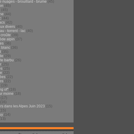
e nuages - brouillard - brume
(45)
on
(45)
e
(45)
he
(44)
c
(44)
acs
(42)
ux divers
(40)
au - torrent - lac
(40)
 croûte
(39)
ède alpin
(37)
tes
(36)
t blanc
(36)
d
(35)
de
(29)
te barbu
(26)
r
(25)
es
(25)
de
(22)
ées
(22)
es
(22)
(19)
ng of"
(18)
ur moine
(18)
(17)
(16)
urs dans les Alpes Juin 2023
(15)
(15)
uy
(14)
(13)