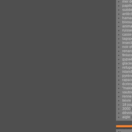
mer d
papill
suèd
ardèc
hama
bivou
anima
ruisse
casse
lagop
insec
noir e
renar
finlan
gypaè
glacie
refug
islan
pyrén
rapac
écrins
"maki
vauto
renne
lièvre
18 jo
3000
dévol
aigle