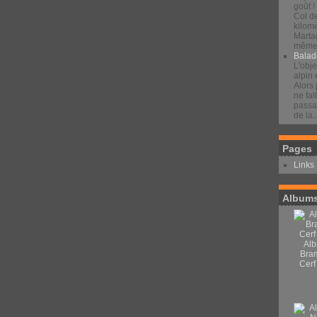
goût !
Col d
kilomè
Marta
même 
Balad
L'obje
alpin 
Alors 
ne fai
passan
de la..
Pages
Links
Albums
Alb
Bra
Cerf