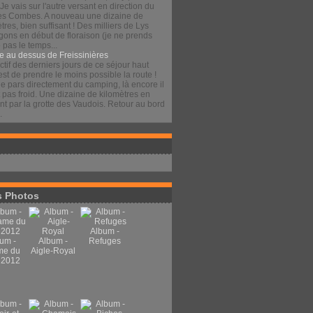
 Je vais sur l'autre versant en direction du
es Combes. A nouveau une dizaine de
tres, bien suffisant ! Des milliers de Lys
gons en début de floraison (je ne prends
pas le temps...
e au dessus de Freissinières
ctif des derniers jours de ce séjour haut
est de prendre le moins possible la route !
je pars directement du camping, là encore il
t pas froid. Une dizaine de kilomètres en
t par la grotte des Vaudois. Retour au bord
.
 Photos
Album -
um -
Album -
Refuges
me du
Aigle-Royal
 2012