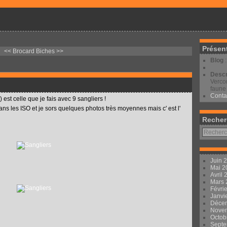
Présen
<< Brocard
Biches >>
Blog
Descr
Vercor
faune 
Conta
 est celle que je fais avec 9 sangliers !
dans les ISO et je sors quelques photos très moyennes mais c' est l'
Recher
Juin 
Mai 
Avril
Mars
Févri
Janvi
Déce
Nove
Octob
Sept