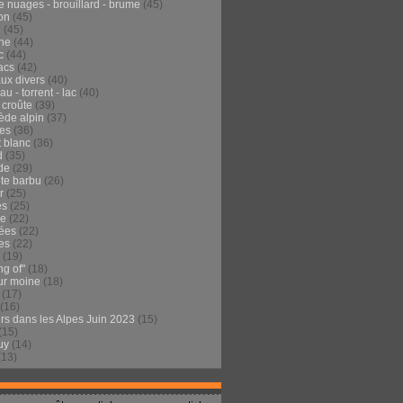
e nuages - brouillard - brume
(45)
on
(45)
e
(45)
he
(44)
c
(44)
acs
(42)
ux divers
(40)
au - torrent - lac
(40)
 croûte
(39)
ède alpin
(37)
tes
(36)
t blanc
(36)
d
(35)
de
(29)
te barbu
(26)
r
(25)
es
(25)
de
(22)
ées
(22)
es
(22)
(19)
ng of"
(18)
ur moine
(18)
(17)
(16)
urs dans les Alpes Juin 2023
(15)
(15)
uy
(14)
(13)