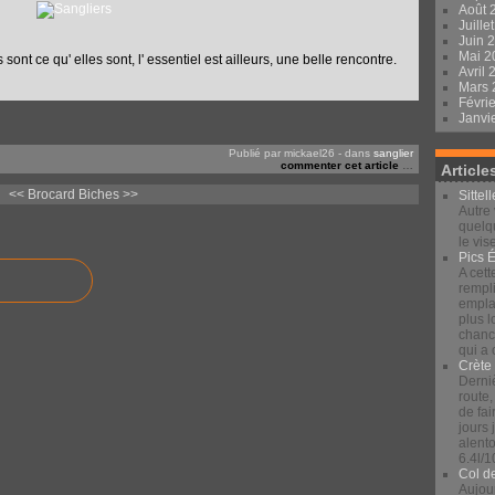
Août 
Juille
Juin 
Mai 
sont ce qu' elles sont, l' essentiel est ailleurs, une belle rencontre.
Avril
Mars
Févri
Janvi
Publié par mickael26
-
dans
sanglier
commenter cet article
…
Article
<< Brocard
Biches >>
Sittel
Autre 
quelqu
le vis
Pics 
A cett
rempli
emplac
plus 
chance
qui a
Crète
Derniè
route,
de fai
jours
alento
6.4l/1
Col d
Aujour