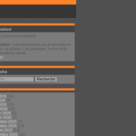
tation
: Le blog de mickael26
iption
: Les randonnées que je fais dans le
s...et ailleurs. Les paysages, la flore et la
locale en photo.
ct
che
2026
(14)
2026
(9)
 2026
(15)
 2026
(14)
er 2026
(5)
er 2026
(2)
mbre 2025
(7)
mbre 2025
(13)
re 2025
(13)
embre 2025
(11)