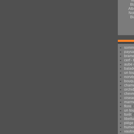
Alb
Noi
Bl
somm
pays
brame
cerf -
aube 
balad
un to
norvè
bouqu
chamo
orchi
chevr
oisea
marmo
flore
(
un to
forêt
(
libell
piège
hume
vauto