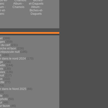
Album -
um -
Chamois
Album -
r-et-
Biches-et-
anc
Daguets
et
(399)
ages
(359)
 du cerf
(231)
 biche et faon
(226)
crépuscule nuit
(195)
e
(180)
ur dans le nord 2024
(170)
ge
(156)
etin
(144)
is
(130)
dées
(126)
euil
(117)
ux
(102)
tte
(77)
74)
ur dans le Nord 2025
(66)
59)
ule
(55)
 photo
(50)
ur
(46)
ur fauve
(46)