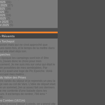
2025
(31)
t 2025
(27)
2025
(18)
2025
(5)
 2025
(16)
 2025
(7)
er 2025
(7)
er 2025
(5)
s Récents
le Torchepot
voisin mais qui ne s'est approché que
es rares fois, et le temps de la mettre dans
eur elle était déjà loin.
Épeiches
e époque les campings sont loin d' être
s, j'avais donc le choix pour mon
ement. Je me suis mis sur celui qui était le
loin possibles de mes semblables. Par
 il y avait une loge de Pic Epeiche. Voilà
 occupé mes matins...
 du Vallon des Prises
re rando du séjour et je reprends un peu la
 je vais au col de Vars. L'idée de départ était
re un sommet, j'en ai assez fait ces derniers
 je me contente d'une balade dans les
urs. Il est temps de rentrer, 766 kms *
00...
es Combes (1621m)
d'hui encore départ à pieds, on y prend vite