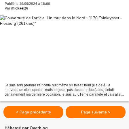
Publié le 19/09/2024 à 16:00
Par
mickael26
Je suis sorti prendre l'air cette nuit même s'il faisait froid (il a gelé), à
nouveau un ciel superbe, mais toujours pas d'aurores boréales, c'était
certainement ma dernière occasion, je suis au 61ème parallèle et vais aller
plein sud. La vue au réveil...
< Page précédente
Page suivante >
Hébergé par Overblog