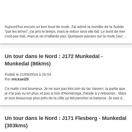
Aujourd'hui encore un bon bout de route. J'ai adoré la montée de la Suède
"par les terres", j'ai pris le temps, mais le retour sera vite fait. Le bord de mer
c'est pas mal, mais je ne m'attarde pas. Quelques pauses sur la route j'aurais
sans doute plus...
Un tour dans le Nord : J172 Munkedal -
Munkedal (86kms)
Publié le 21/09/2024 à 16:54
Par
mickael26
Ce matin c'est brumeux. Je ne suis pas très loin du lac Vanern, la partie que
je n'ai pas vu en plus, et pas si loin d'Hornborga, j'hésite à y retourner... Mais
je suis beaucoup plus près de la côte ça fait pencher la balance. Je vais à
Smogen. Un vison...
Un tour dans le Nord : J171 Flesberg - Munkedal
(303kms)