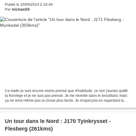
Publié le 20/09/2024 à 16:40
Par
mickael26
Ce matin je suis encore moins pressé que d'habitude, ce soir j'aurais quitté
la Norvège et je ne suis pas pressé. Je me réveille dans le brouillard, mais
ça ne rend même pas la chose plus facile. Je m'aperçois en regardant la
carte que je ne suis qu'à...
Un tour dans le Nord : J170 Tyinkrysset -
Flesberg (261kms)