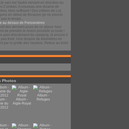
 Je vais sur l'autre versant en direction du
es Combes. A nouveau une dizaine de
tres, bien suffisant ! Des milliers de Lys
gons en début de floraison (je ne prends
pas le temps...
e au dessus de Freissinières
ctif des derniers jours de ce séjour haut
est de prendre le moins possible la route !
je pars directement du camping, là encore il
t pas froid. Une dizaine de kilomètres en
t par la grotte des Vaudois. Retour au bord
.
 Photos
Album -
um -
Album -
Refuges
me du
Aigle-Royal
 2012