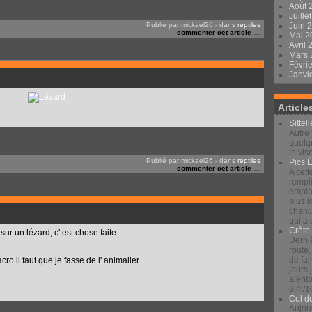
Août 
Juille
Publié par mickael26
-
dans
reptiles
Juin 
commenter cet article
…
Mai 
Avril
Mars
Févri
Janvi
Article
Sittel
Autre 
quelqu
le vis
Publié par mickael26
-
dans
reptiles
Pics 
commenter cet article
…
A cett
rempli
emplac
plus 
chance
qui a
Crète
ur un lézard, c' est chose faite
Derniè
route,
de fai
o il faut que je fasse de l' animalier
jours
alento
6.4l/1
Col d
Aujour