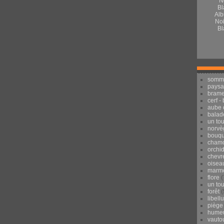
Alb
Noi
Bl
somm
pays
brame
cerf -
aube 
balad
un to
norvè
bouqu
chamo
orchi
chevr
oisea
marmo
flore
(
un to
forêt
(
libell
piège
hume
vauto