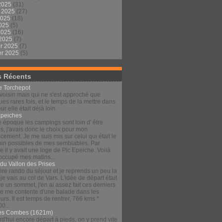
2025
(31)
t 2025
(27)
2025
(18)
2025
(5)
 2025
(16)
 2025
(7)
er 2025
(7)
er 2025
(5)
s Récents
le Torchepot
voisin mais qui ne s'est approché que
es rares fois, et le temps de la mettre dans
eur elle était déjà loin.
Épeiches
e époque les campings sont loin d' être
s, j'avais donc le choix pour mon
ement. Je me suis mis sur celui qui était le
loin possibles de mes semblables. Par
 il y avait une loge de Pic Epeiche. Voilà
 occupé mes matins...
 du Vallon des Prises
re rando du séjour et je reprends un peu la
 je vais au col de Vars. L'idée de départ était
re un sommet, j'en ai assez fait ces derniers
 je me contente d'une balade dans les
urs. Il est temps de rentrer, 766 kms *
00...
es Combes (1621m)
d'hui encore départ à pieds, on y prend vite