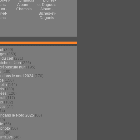
Album -
um -
Chamois
Album -
r-et-
Biches-et-
anc
Daguets
et
(399)
ages
(359)
 du cerf
(231)
 biche et faon
(226)
crépuscule nuit
(195)
e
(180)
ur dans le nord 2024
(170)
ge
(156)
etin
(144)
is
(130)
dées
(126)
euil
(117)
ux
(102)
tte
(77)
74)
ur dans le Nord 2025
(66)
59)
ule
(55)
 photo
(50)
ur
(46)
ur fauve
(46)