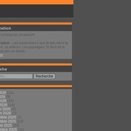
tation
: Le blog de mickael26
iption
: Les randonnées que je fais dans le
s...et ailleurs. Les paysages, la flore et la
locale en photo.
ct
che
2026
(14)
2026
(9)
 2026
(15)
 2026
(14)
er 2026
(5)
er 2026
(2)
mbre 2025
(7)
mbre 2025
(13)
re 2025
(13)
embre 2025
(11)