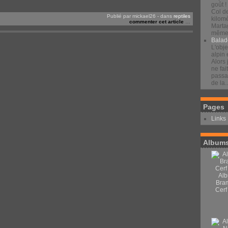
goût !
Col d
Publié par mickael26
-
dans
reptiles
kilomè
commenter cet article
…
Marta
même 
Balad
L'obje
alpin 
Alors 
ne fai
passan
de la..
Pages
Links
Albums
Alb
Bra
Cerf