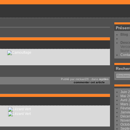
Présen
Blog
Descr
Vercor
faune 
Conta
Recher
Publié par mickael26
-
dans
reptiles
commenter cet article
…
Juin 
Mai 
Avril
Mars
Févri
Janvi
Déce
Nove
Octob
Sept