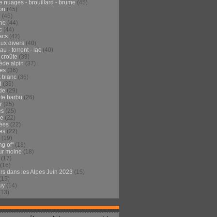
e nuages - brouillard - brume
(45)
on
(45)
e
(45)
he
(44)
c
(44)
acs
(42)
ux divers
(40)
au - torrent - lac
(40)
 croûte
(39)
ède alpin
(37)
tes
(36)
t blanc
(36)
d
(35)
de
(29)
te barbu
(26)
r
(25)
es
(25)
de
(22)
ées
(22)
es
(22)
(19)
ng of"
(18)
ur moine
(18)
(17)
(16)
urs dans les Alpes Juin 2023
(15)
(15)
uy
(14)
(13)