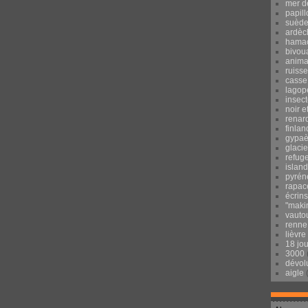
mer d
papill
suèd
ardèc
hama
bivou
anima
ruisse
casse
lagop
insec
noir e
renar
finlan
gypaè
glacie
refug
islan
pyrén
rapac
écrins
"maki
vauto
renne
lièvre
18 jo
3000
dévol
aigle