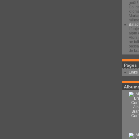
goût !
Col d
kilomè
Marta
même 
Balad
L'obje
alpin 
Alors 
ne fai
passan
de la..
Pages
Links
Albums
Alb
Bra
Cerf