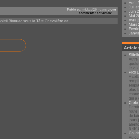
Août 
Juille
Publié par mickael26
-
dans
grotte
Juin 
commenter cet article
…
Mai 
Avril
oleil
Bivouac sous la Tête Chevalière >>
Mars
Févri
Janvi
Article
Sittel
Autre 
quelqu
le vis
Pics 
A cett
rempli
emplac
plus 
chance
qui a
Crète
Derniè
route,
de fai
jours
alento
6.4l/1
Col d
Aujour