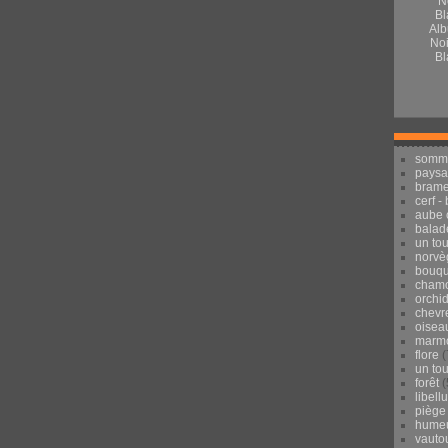
Alb
Noi
Bl
somm
pays
brame
cerf -
aube 
balad
un to
norvè
bouqu
chamo
orchi
chevr
oisea
marmo
flore
(
un to
forêt
(
libell
piège
hume
vauto