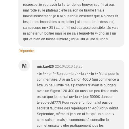
respect et je veu avoir la fierter de les trouver seul ) j ai pas
mal rodé su le plateau c ette saison de brame ! mais
malheureusement je n ai pus<br /> observer que 4 biches et
les photos imposibles a exploiter j ai trop de bruit dessus (
camescope mvx 25 i canon ) il est pas asse sensible . Je vais
m acheter un boitier mais je ne sais lequel<br /> choisir ( un
qui va bien en basse lumiere )<br /> <br /> <br /> <br />
Répondre
M
mickael26
22/10/2010 19:25
<br /> <br /> Bonjour,<br /> <br /> <br /> Merci pour le
commentaire. J' ai un Canon 400D (qui commence à
être un peu limite mais j' attends d' avoir le budget)
avec un Sigma 120-400 (là aussi un peu limite mais
est ce que je mettrai un<br /> jour 5000€ dans un
téléobjectif???) Pour repérer un bon affût pas de
secret il faut faire des repérages fin Août<br /> début
Septembre, même si je n' en ai fait qu' un ou deux
cette saison, mais je commence à connaitre le
coin et ensuite y être pratiquement tous les