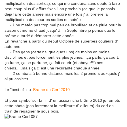
multiplication des sorties), ce qui me conduira sans doute à faire
beaucoup plus d' affûts fixes l' an prochain (ce que je pensais
déjà faire cette année mais encore une fois j' ai préféré la
multiplication des courtes sorties en soirée.
- Une météo pas trop mal peu de brouillard et de pluie pour la
saison et même chaud jusqu' à fin Septembre je pense que le
brâme a tardé à démarrer cette année.
En revanche à partir du début Octobre de superbes couleurs d'
automne
- Des gens (certains, quelques uns) de moins en moins
disciplinés et pas forcément les plus jeunes....ça parle, ça court,
ça fume, ça se parfume, ça fait courir (et aboyer!!!) ses
chiens.....mais ça c' est une récurante chaque année.
- 2 combats à bonne distance mais les 2 premiers auxquels j'
ai pu assister.
Le "best of" du
Brame du Cerf 2010
Et pour symboliser la fin d' un assez riche brâme 2010 je remets
cette photo (pas forcément la meilleure d' ailleurs) du cerf en
train de regagner le sous bois.