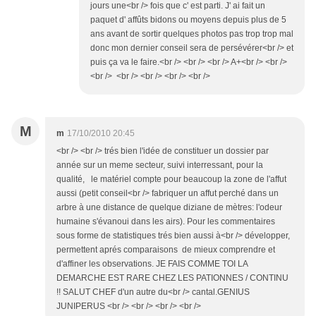
jours une<br /> fois que c' est parti. J' ai fait un
paquet d' affûts bidons ou moyens depuis plus de 5
ans avant de sortir quelques photos pas trop trop mal
donc mon dernier conseil sera de persévérer<br /> et
puis ça va le faire.<br /> <br /> <br /> A+<br /> <br />
<br /> <br /> <br /> <br /> <br />
M
m
17/10/2010 20:45
<br /> <br /> trés bien l'idée de constituer un dossier par
année sur un meme secteur, suivi interressant, pour la
qualité, le matériel compte pour beaucoup la zone de l'affut
aussi (petit conseil<br /> fabriquer un affut perché dans un
arbre à une distance de quelque diziane de mètres: l'odeur
humaine s'évanoui dans les airs). Pour les commentaires
sous forme de statistiques trés bien aussi à<br /> développer,
permettent aprés comparaisons de mieux comprendre et
d'affiner les observations. JE FAIS COMME TOI LA
DEMARCHE EST RARE CHEZ LES PATIONNES / CONTINU
!! SALUT CHEF d'un autre du<br /> cantal.GENIUS
JUNIPERUS <br /> <br /> <br /> <br />