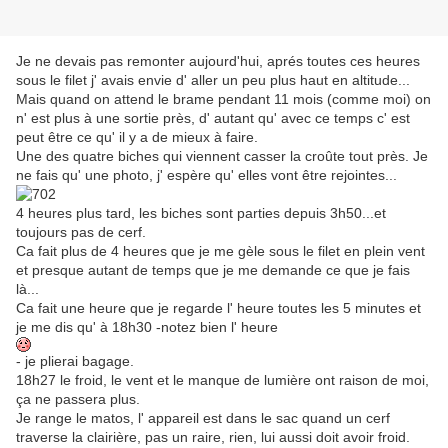
Je ne devais pas remonter aujourd'hui, aprés toutes ces heures
sous le filet j' avais envie d' aller un peu plus haut en altitude...
Mais quand on attend le brame pendant 11 mois (comme moi) on
n' est plus à une sortie près, d' autant qu' avec ce temps c' est
peut être ce qu' il y a de mieux à faire.
Une des quatre biches qui viennent casser la croûte tout près. Je
ne fais qu' une photo, j' espère qu' elles vont être rejointes...
4 heures plus tard, les biches sont parties depuis 3h50...et
toujours pas de cerf.
Ca fait plus de 4 heures que je me gèle sous le filet en plein vent
et presque autant de temps que je me demande ce que je fais
là...
Ca fait une heure que je regarde l' heure toutes les 5 minutes et
je me dis qu' à 18h30 -notez bien l' heure
- je plierai bagage.
18h27 le froid, le vent et le manque de lumière ont raison de moi,
ça ne passera plus.
Je range le matos, l' appareil est dans le sac quand un cerf
traverse la clairière, pas un raire, rien, lui aussi doit avoir froid.