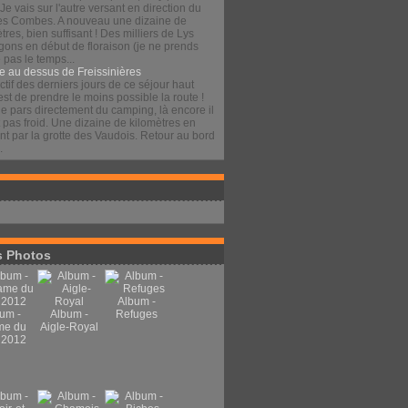
 Je vais sur l'autre versant en direction du
es Combes. A nouveau une dizaine de
tres, bien suffisant ! Des milliers de Lys
gons en début de floraison (je ne prends
pas le temps...
e au dessus de Freissinières
ctif des derniers jours de ce séjour haut
est de prendre le moins possible la route !
je pars directement du camping, là encore il
t pas froid. Une dizaine de kilomètres en
t par la grotte des Vaudois. Retour au bord
.
 Photos
Album -
um -
Album -
Refuges
me du
Aigle-Royal
 2012