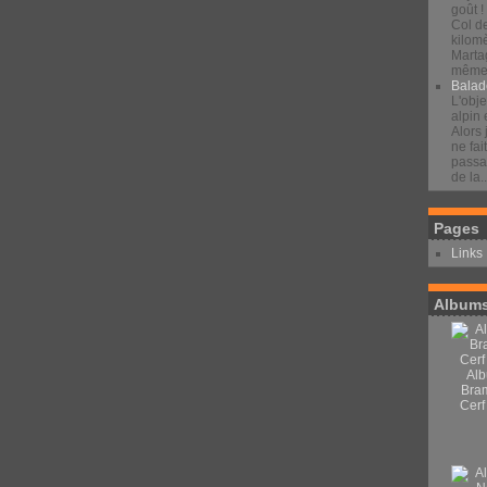
goût !
Col d
kilomè
Marta
même 
Balad
L'obje
alpin 
Alors 
ne fai
passan
de la..
Pages
Links
Albums
Alb
Bra
Cerf