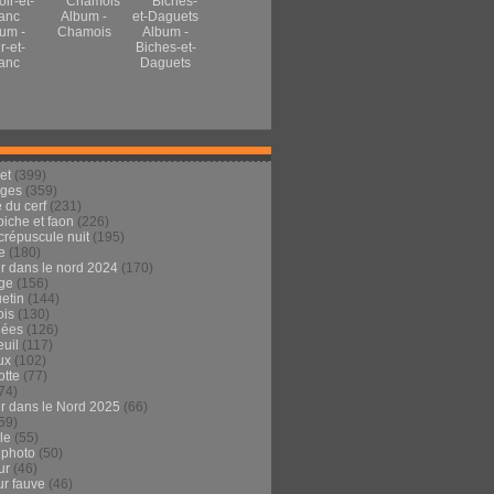
Album -
um -
Chamois
Album -
r-et-
Biches-et-
anc
Daguets
et
(399)
ages
(359)
 du cerf
(231)
 biche et faon
(226)
crépuscule nuit
(195)
e
(180)
ur dans le nord 2024
(170)
ge
(156)
etin
(144)
is
(130)
dées
(126)
euil
(117)
ux
(102)
tte
(77)
74)
ur dans le Nord 2025
(66)
59)
ule
(55)
 photo
(50)
ur
(46)
ur fauve
(46)