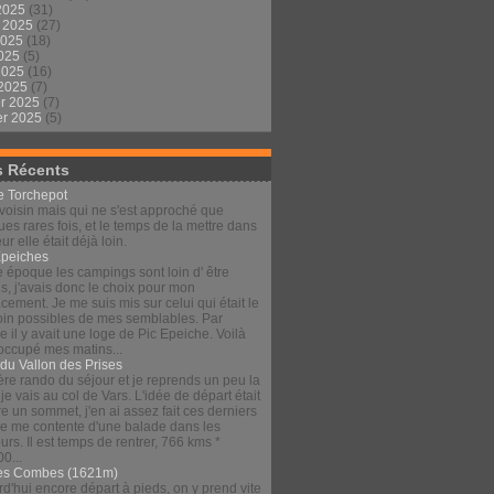
2025
(31)
t 2025
(27)
2025
(18)
2025
(5)
 2025
(16)
 2025
(7)
er 2025
(7)
er 2025
(5)
s Récents
le Torchepot
voisin mais qui ne s'est approché que
es rares fois, et le temps de la mettre dans
eur elle était déjà loin.
Épeiches
e époque les campings sont loin d' être
s, j'avais donc le choix pour mon
ement. Je me suis mis sur celui qui était le
loin possibles de mes semblables. Par
 il y avait une loge de Pic Epeiche. Voilà
 occupé mes matins...
 du Vallon des Prises
re rando du séjour et je reprends un peu la
 je vais au col de Vars. L'idée de départ était
re un sommet, j'en ai assez fait ces derniers
 je me contente d'une balade dans les
urs. Il est temps de rentrer, 766 kms *
00...
es Combes (1621m)
d'hui encore départ à pieds, on y prend vite