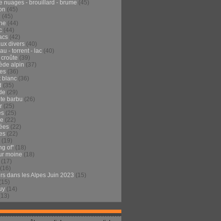
e nuages - brouillard - brume
(45)
on
(45)
e
(45)
he
(44)
c
(44)
acs
(42)
ux divers
(40)
au - torrent - lac
(40)
 croûte
(39)
ède alpin
(37)
tes
(36)
t blanc
(36)
d
(35)
de
(29)
te barbu
(26)
r
(25)
es
(25)
de
(22)
ées
(22)
es
(22)
(19)
ng of"
(18)
ur moine
(18)
(17)
(16)
urs dans les Alpes Juin 2023
(15)
(15)
uy
(14)
(13)