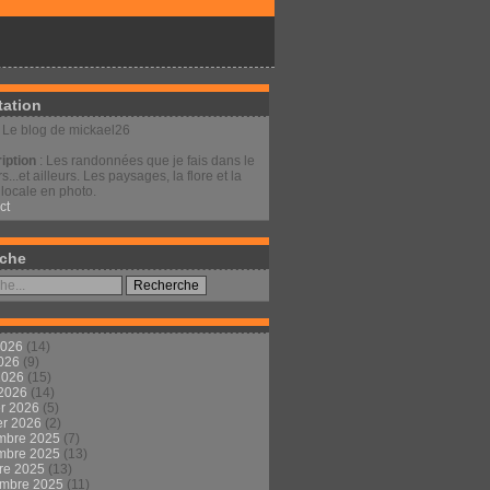
tation
: Le blog de mickael26
iption
: Les randonnées que je fais dans le
s...et ailleurs. Les paysages, la flore et la
locale en photo.
ct
che
2026
(14)
2026
(9)
 2026
(15)
 2026
(14)
er 2026
(5)
er 2026
(2)
mbre 2025
(7)
mbre 2025
(13)
re 2025
(13)
embre 2025
(11)