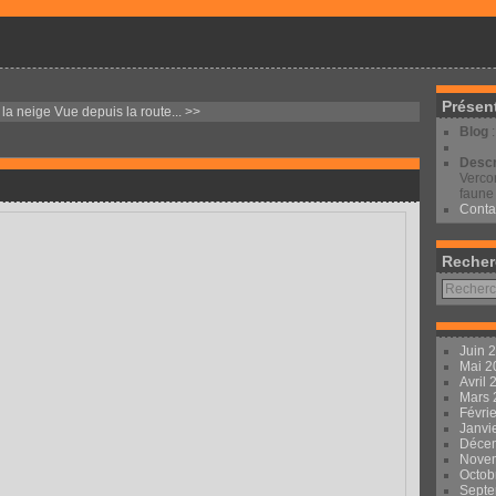
Présen
la neige
Vue depuis la route... >>
Blog
Descr
Vercor
faune 
Conta
Recher
Juin 
Mai 
Avril
Mars
Févri
Janvi
Déce
Nove
Octob
Sept