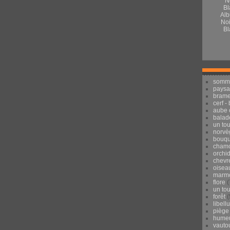
Alb
Noi
Bl
somm
pays
brame
cerf -
aube 
balad
un to
norvè
bouqu
chamo
orchi
chevr
oisea
marmo
flore
(
un to
forêt
(
libell
piège
hume
vauto