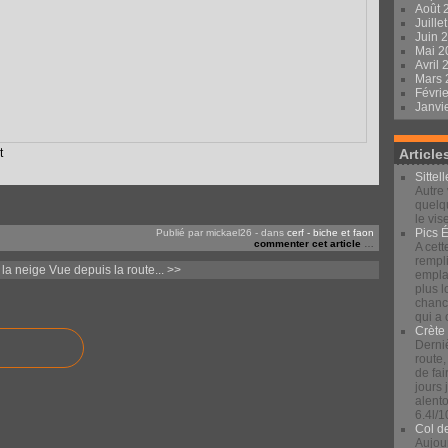
Août 
Juille
Juin 
Mai 
Avril
Mars
Févri
Janvi
t
Article
Sittel
Autre 
quelqu
le vis
Pics 
Publié par mickael26
-
dans
cerf - biche et faon
commenter cet article
…
A cett
rempli
la neige
Vue depuis la route... >>
emplac
plus 
chance
qui a
Crète
Derniè
route,
de fai
jours
alento
6.4l/1
Col d
Aujour