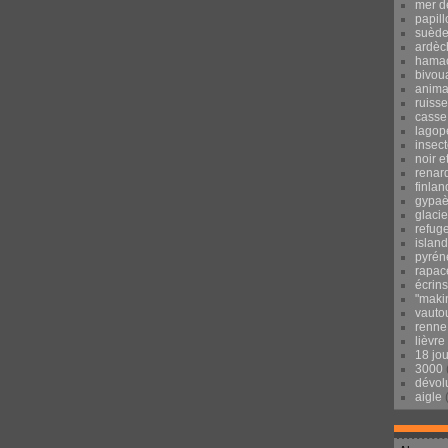
mer d
papill
suèd
ardèc
hama
bivou
anima
ruisse
casse
lagop
insec
noir e
renar
finlan
gypaè
glacie
refug
islan
pyrén
rapac
écrins
"maki
vauto
renne
lièvre
18 jo
3000
dévol
aigle