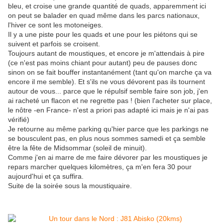
bleu, et croise une grande quantité de quads, apparemment ici
on peut se balader en quad même dans les parcs nationaux,
l'hiver ce sont les motoneiges.
Il y a une piste pour les quads et une pour les piétons qui se
suivent et parfois se croisent.
Toujours autant de moustiques, et encore je m'attendais à pire
(ce n'est pas moins chiant pour autant) peu de pauses donc
sinon on se fait bouffer instantanément (tant qu'on marche ça va
encore il me semble). Et s'ils ne vous dévorent pas ils tournent
autour de vous... parce que le répulsif semble faire son job, j'en
ai racheté un flacon et ne regrette pas ! (bien l'acheter sur place,
le nôtre -en France- n'est a priori pas adapté ici mais je n'ai pas
vérifié)
Je retourne au même parking qu'hier parce que les parkings ne
se bousculent pas, en plus nous sommes samedi et ça semble
être la fête de Midsommar (soleil de minuit).
Comme j'en ai marre de me faire dévorer par les moustiques je
repars marcher quelques kilomètres, ça m'en fera 30 pour
aujourd'hui et ça suffira.
Suite de la soirée sous la moustiquaire.