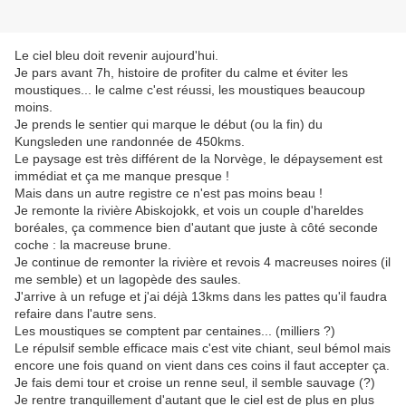
Le ciel bleu doit revenir aujourd'hui.
Je pars avant 7h, histoire de profiter du calme et éviter les
moustiques... le calme c'est réussi, les moustiques beaucoup
moins.
Je prends le sentier qui marque le début (ou la fin) du
Kungsleden une randonnée de 450kms.
Le paysage est très différent de la Norvège, le dépaysement est
immédiat et ça me manque presque !
Mais dans un autre registre ce n'est pas moins beau !
Je remonte la rivière Abiskojokk, et vois un couple d'hareldes
boréales, ça commence bien d'autant que juste à côté seconde
coche : la macreuse brune.
Je continue de remonter la rivière et revois 4 macreuses noires (il
me semble) et un lagopède des saules.
J'arrive à un refuge et j'ai déjà 13kms dans les pattes qu'il faudra
refaire dans l'autre sens.
Les moustiques se comptent par centaines... (milliers ?)
Le répulsif semble efficace mais c'est vite chiant, seul bémol mais
encore une fois quand on vient dans ces coins il faut accepter ça.
Je fais demi tour et croise un renne seul, il semble sauvage (?)
Je rentre tranquillement d'autant que le ciel est de plus en plus