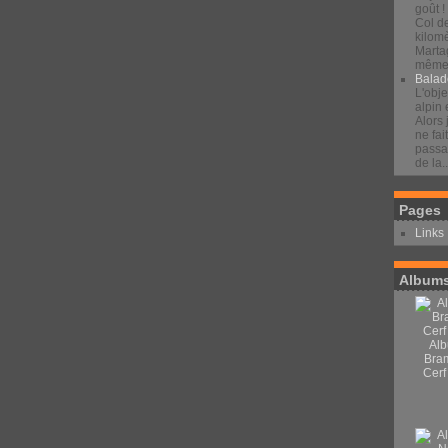
goût !
Col d
kilomè
Marta
même 
Balad
L'obje
alpin 
Alors 
ne fai
passan
de la..
Pages
Links
Albums
Alb
Bra
Cerf