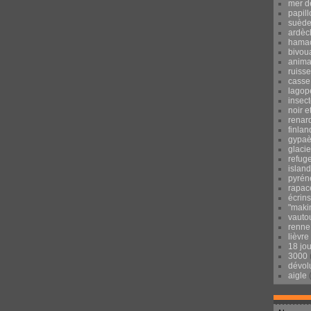
mer d
papill
suèd
ardèc
hama
bivou
anima
ruisse
casse
lagop
insec
noir e
renar
finlan
gypaè
glacie
refug
islan
pyrén
rapac
écrins
"maki
vauto
renne
lièvre
18 jo
3000
dévol
aigle