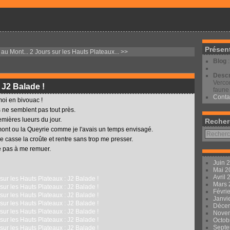
Présen
au Mont...
2 Jours sur les Hauts Plateaux... >>
Blog
Descr
Vercor
 J2 Balade !
faune 
Conta
moi en bivouac !
s ne semblent pas tout près.
mières lueurs du jour.
Recher
ont ou la Queyrie comme je l'avais un temps envisagé.
je casse la croûte et rentre sans trop me presser.
ve pas à me remuer.
Juin 
Mai 
Avril
Mars
Févri
Janvi
Déce
Nove
Octob
Sept