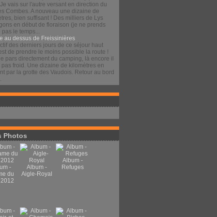
 Je vais sur l'autre versant en direction du
es Combes. A nouveau une dizaine de
tres, bien suffisant ! Des milliers de Lys
gons en début de floraison (je ne prends
pas le temps...
e au dessus de Freissinières
ctif des derniers jours de ce séjour haut
est de prendre le moins possible la route !
je pars directement du camping, là encore il
t pas froid. Une dizaine de kilomètres en
t par la grotte des Vaudois. Retour au bord
.
 Photos
Album -
um -
Album -
Refuges
me du
Aigle-Royal
 2012