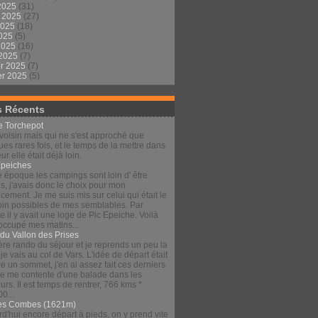
2025
(31)
t 2025
(27)
2025
(18)
2025
(5)
 2025
(16)
 2025
(7)
er 2025
(7)
er 2025
(5)
s Récents
le Torchepot
voisin mais qui ne s'est approché que
es rares fois, et le temps de la mettre dans
eur elle était déjà loin.
Épeiches
e époque les campings sont loin d' être
s, j'avais donc le choix pour mon
ement. Je me suis mis sur celui qui était le
loin possibles de mes semblables. Par
 il y avait une loge de Pic Epeiche. Voilà
 occupé mes matins...
 du Vallon des Prises
re rando du séjour et je reprends un peu la
 je vais au col de Vars. L'idée de départ était
re un sommet, j'en ai assez fait ces derniers
 je me contente d'une balade dans les
urs. Il est temps de rentrer, 766 kms *
00...
es Combes (1621m)
d'hui encore départ à pieds, on y prend vite