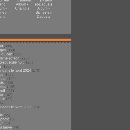
Album -
um -
Chamois
Album -
r-et-
Biches-et-
anc
Daguets
et
(399)
ages
(359)
 du cerf
(231)
 biche et faon
(226)
crépuscule nuit
(195)
e
(180)
ur dans le nord 2024
(170)
ge
(156)
etin
(144)
is
(130)
dées
(126)
euil
(117)
ux
(102)
tte
(77)
74)
ur dans le Nord 2025
(66)
59)
ule
(55)
 photo
(50)
ur
(46)
ur fauve
(46)