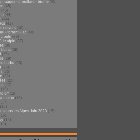
e nuages - brouillard - brume
(45)
on
(45)
e
(45)
he
(44)
c
(44)
acs
(42)
ux divers
(40)
au - torrent - lac
(40)
 croûte
(39)
ède alpin
(37)
tes
(36)
t blanc
(36)
d
(35)
de
(29)
te barbu
(26)
r
(25)
es
(25)
de
(22)
ées
(22)
es
(22)
(19)
ng of"
(18)
ur moine
(18)
(17)
(16)
urs dans les Alpes Juin 2023
(15)
(15)
uy
(14)
(13)