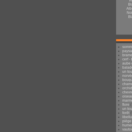
Alb
Noi
Bl
somm
pays
brame
cerf -
aube 
balad
un to
norvè
bouqu
chamo
orchi
chevr
oisea
marmo
flore
(
un to
forêt
(
libell
piège
hume
vauto