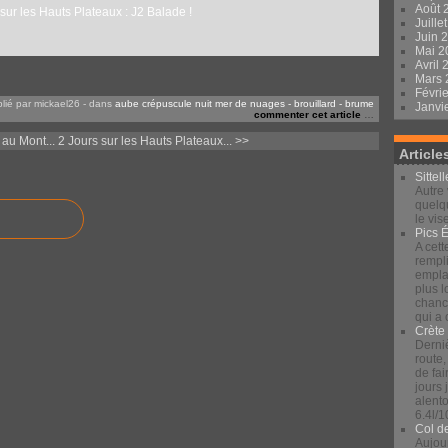
Août 
Juille
Juin 
Mai 
Avril
Mars
Févri
lié par mickael26
-
dans
aube crépuscule nuit
mer de nuages - brouillard - brume
Janvi
commenter cet article
…
au Mont...
2 Jours sur les Hauts Plateaux... >>
Article
Sittel
Autre 
quelqu
le vis
Pics 
A cett
rempli
emplac
plus 
chance
qui a
Crète
Derniè
route,
de fai
jours
alento
6.4l/1
Col d
Aujour