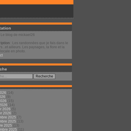
tation
: Le blog de mickael26
iption
: Les randonnées que je fais dans le
s...et ailleurs. Les paysages, la flore et la
locale en photo.
ct
che
2026
(14)
2026
(9)
 2026
(15)
 2026
(14)
er 2026
(5)
er 2026
(2)
mbre 2025
(7)
mbre 2025
(13)
re 2025
(13)
embre 2025
(11)