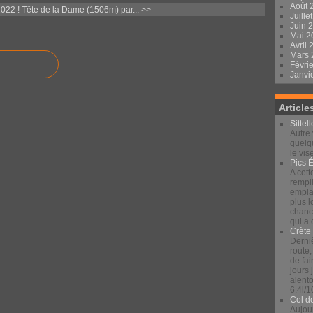
Août 
2022 !
Tête de la Dame (1506m) par... >>
Juille
Juin 
Mai 
Avril
Mars
Févri
Janvi
Article
Sittel
Autre 
quelqu
le vis
Pics 
A cett
rempli
emplac
plus 
chance
qui a
Crète
Derniè
route,
de fai
jours
alento
6.4l/1
Col d
Aujour