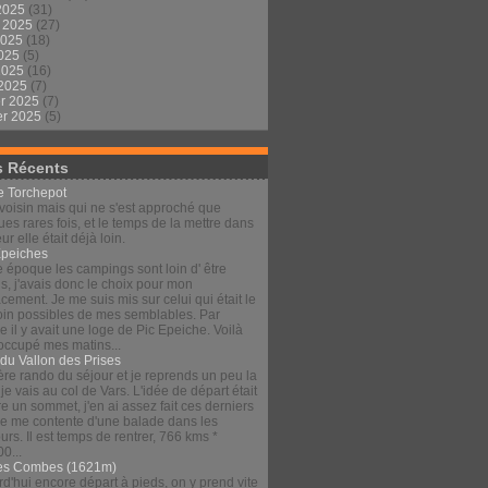
2025
(31)
t 2025
(27)
2025
(18)
2025
(5)
 2025
(16)
 2025
(7)
er 2025
(7)
er 2025
(5)
s Récents
le Torchepot
voisin mais qui ne s'est approché que
es rares fois, et le temps de la mettre dans
eur elle était déjà loin.
Épeiches
e époque les campings sont loin d' être
s, j'avais donc le choix pour mon
ement. Je me suis mis sur celui qui était le
loin possibles de mes semblables. Par
 il y avait une loge de Pic Epeiche. Voilà
 occupé mes matins...
 du Vallon des Prises
re rando du séjour et je reprends un peu la
 je vais au col de Vars. L'idée de départ était
re un sommet, j'en ai assez fait ces derniers
 je me contente d'une balade dans les
urs. Il est temps de rentrer, 766 kms *
00...
es Combes (1621m)
d'hui encore départ à pieds, on y prend vite