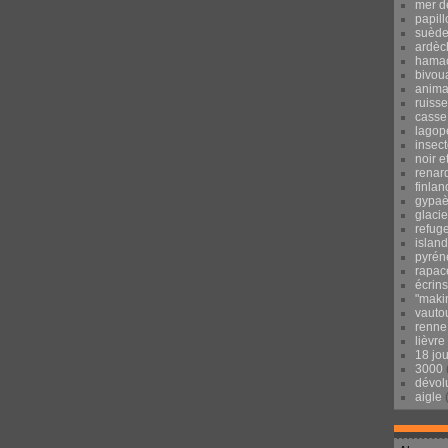
mer d
papill
suèd
ardèc
hama
bivou
anima
ruisse
casse
lagop
insec
noir e
renar
finlan
gypaè
glacie
refug
islan
pyrén
rapac
écrins
"maki
vauto
renne
lièvre
18 jo
3000
dévol
aigle