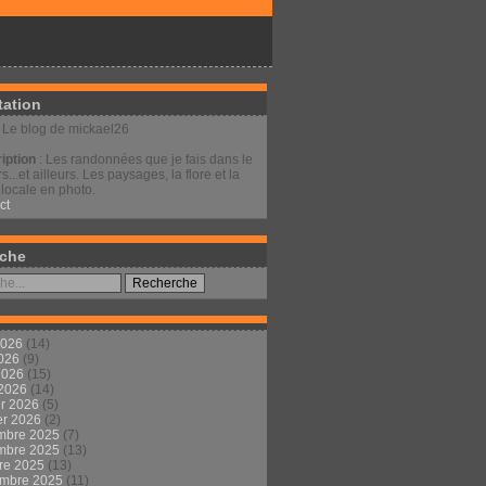
tation
: Le blog de mickael26
iption
: Les randonnées que je fais dans le
s...et ailleurs. Les paysages, la flore et la
locale en photo.
ct
che
2026
(14)
2026
(9)
 2026
(15)
 2026
(14)
er 2026
(5)
er 2026
(2)
mbre 2025
(7)
mbre 2025
(13)
re 2025
(13)
embre 2025
(11)