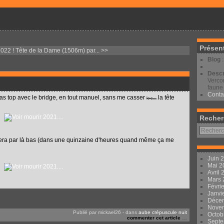
Présen
2022 !
Tête de la Dame (1506m) par... >>
Blog
Descr
Vercor
faune 
Conta
 pas top avec le bridge, en tout manuel, sans me casser
la tête
le c....
Recher
 sera par là bas (dans une quinzaine d'heures quand même ça me
Juin 
Mai 
Avril
Mars
Févri
Janvi
Déce
Nove
Publié par mickael26
-
dans
aube crépuscule nuit
Octob
commenter cet article
…
Sept