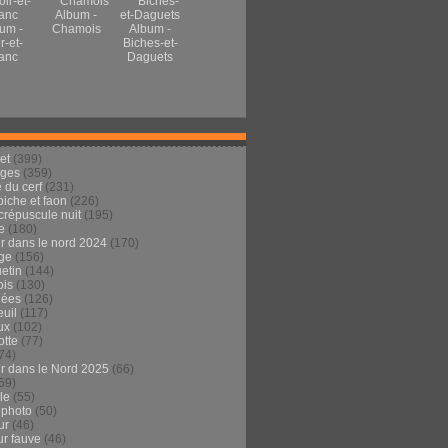
Album -
um -
Chamois
Album -
r-et-
Biches-et-
anc
Daguets
et
(399)
ages
(359)
 du cerf
(231)
 biche et faon
(226)
crépuscule nuit
(195)
e
(180)
ur dans le nord 2024
(170)
ge
(156)
etin
(144)
is
(130)
dées
(126)
euil
(117)
ux
(102)
tte
(77)
74)
ur dans le Nord 2025
(66)
59)
ule
(55)
 photo
(50)
ur
(46)
ur fauve
(46)