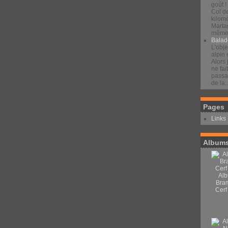
goût !
Col d
kilomè
Marta
même 
Balad
L'obje
alpin 
Alors 
ne fai
passan
de la..
Pages
Links
Albums
Alb
Bra
Cerf