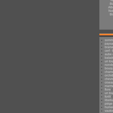
Alb
Noi
Bl
somm
pays
brame
cerf -
aube 
balad
un to
norvè
bouqu
chamo
orchi
chevr
oisea
marmo
flore
(
un to
forêt
(
libell
piège
hume
vauto