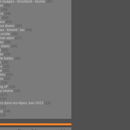
e nuages - brouillard - brume
(45)
on
(45)
e
(45)
he
(44)
c
(44)
acs
(42)
ux divers
(40)
au - torrent - lac
(40)
 croûte
(39)
ède alpin
(37)
tes
(36)
t blanc
(36)
d
(35)
de
(29)
te barbu
(26)
r
(25)
es
(25)
de
(22)
ées
(22)
es
(22)
(19)
ng of"
(18)
ur moine
(18)
(17)
(16)
urs dans les Alpes Juin 2023
(15)
(15)
uy
(14)
(13)