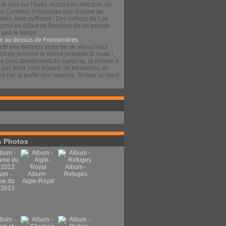
 Je vais sur l'autre versant en direction du
es Combes. A nouveau une dizaine de
tres, bien suffisant ! Des milliers de Lys
gons en début de floraison (je ne prends
pas le temps...
e au dessus de Freissinières
ctif des derniers jours de ce séjour haut
est de prendre le moins possible la route !
je pars directement du camping, là encore il
t pas froid. Une dizaine de kilomètres en
t par la grotte des Vaudois. Retour au bord
.
 Photos
Album -
um -
Album -
Refuges
me du
Aigle-Royal
 2012