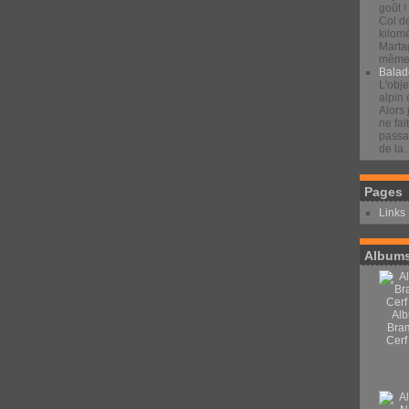
goût !
Col d
kilomè
Marta
même 
Balad
L'obje
alpin 
Alors 
ne fai
passan
de la..
Pages
Links
Albums
Alb
Bra
Cerf