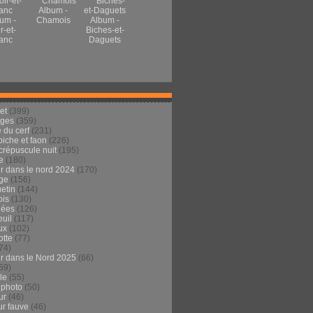
Album -
um -
Chamois
Album -
r-et-
Biches-et-
anc
Daguets
et
(399)
ages
(359)
 du cerf
(231)
 biche et faon
(226)
crépuscule nuit
(195)
e
(180)
ur dans le nord 2024
(170)
ge
(156)
etin
(144)
is
(130)
dées
(126)
euil
(117)
ux
(102)
tte
(77)
74)
ur dans le Nord 2025
(66)
59)
ule
(55)
 photo
(50)
ur
(46)
ur fauve
(46)