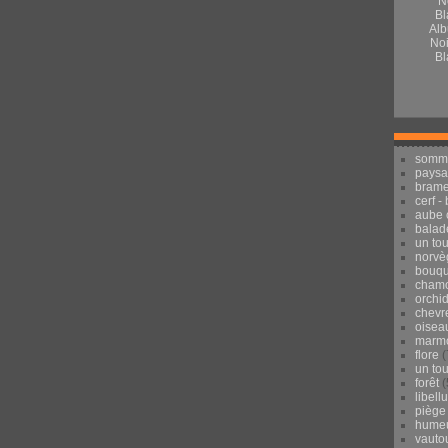
Alb
Noi
Bl
somm
pays
brame
cerf -
aube 
balad
un to
norvè
bouqu
chamo
orchi
chevr
oisea
marmo
flore
(
un to
forêt
(
libell
piège
hume
vauto