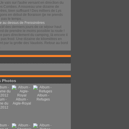
 Je vais sur l'autre versant en direction du
es Combes. A nouveau une dizaine de
tres, bien suffisant ! Des milliers de Lys
gons en début de floraison (je ne prends
pas le temps...
e au dessus de Freissinières
ctif des derniers jours de ce séjour haut
est de prendre le moins possible la route !
je pars directement du camping, là encore il
t pas froid. Une dizaine de kilomètres en
t par la grotte des Vaudois. Retour au bord
.
 Photos
Album -
um -
Album -
Refuges
me du
Aigle-Royal
 2012