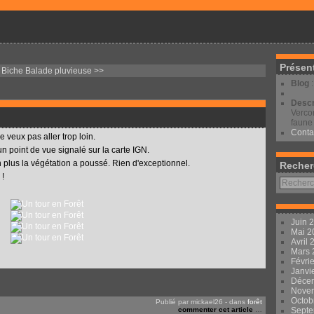
Présen
 Biche
Balade pluvieuse >>
Blog
Descr
Vercor
faune 
Conta
ne veux pas aller trop loin.
n point de vue signalé sur la carte IGN.
n plus la végétation a poussé. Rien d'exceptionnel.
Recher
 !
Juin 
Mai 
Avril
Mars
Févri
Janvi
Déce
Nove
Octob
Publié par mickael26
-
dans
forêt
commenter cet article
…
Sept