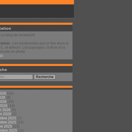
tation
: Le blog de mickael26
iption
: Les randonnées que je fais dans le
s...et ailleurs. Les paysages, la flore et la
locale en photo.
ct
che
2026
(14)
2026
(9)
 2026
(15)
 2026
(14)
er 2026
(5)
er 2026
(2)
mbre 2025
(7)
mbre 2025
(13)
re 2025
(13)
embre 2025
(11)