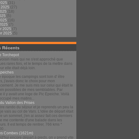
2025
(31)
t 2025
(27)
2025
(18)
2025
(5)
 2025
(16)
 2025
(7)
er 2025
(7)
er 2025
(5)
s Récents
le Torchepot
voisin mais qui ne s'est approché que
es rares fois, et le temps de la mettre dans
eur elle était déjà loin.
Épeiches
e époque les campings sont loin d' être
s, j'avais donc le choix pour mon
ement. Je me suis mis sur celui qui était le
loin possibles de mes semblables. Par
 il y avait une loge de Pic Epeiche. Voilà
 occupé mes matins...
 du Vallon des Prises
re rando du séjour et je reprends un peu la
 je vais au col de Vars. L'idée de départ était
re un sommet, j'en ai assez fait ces derniers
 je me contente d'une balade dans les
urs. Il est temps de rentrer, 766 kms *
00...
es Combes (1621m)
d'hui encore départ à pieds, on y prend vite