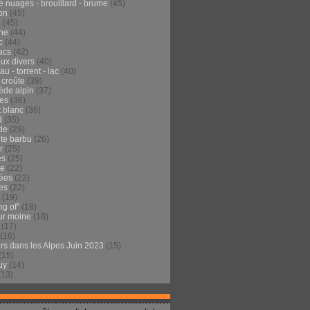
e nuages - brouillard - brume
(45)
on
(45)
e
(45)
he
(44)
c
(44)
acs
(42)
ux divers
(40)
au - torrent - lac
(40)
 croûte
(39)
ède alpin
(37)
tes
(36)
t blanc
(36)
d
(35)
de
(29)
te barbu
(26)
r
(25)
es
(25)
de
(22)
ées
(22)
es
(22)
(19)
ng of"
(18)
ur moine
(18)
(17)
(16)
urs dans les Alpes Juin 2023
(15)
(15)
uy
(14)
(13)