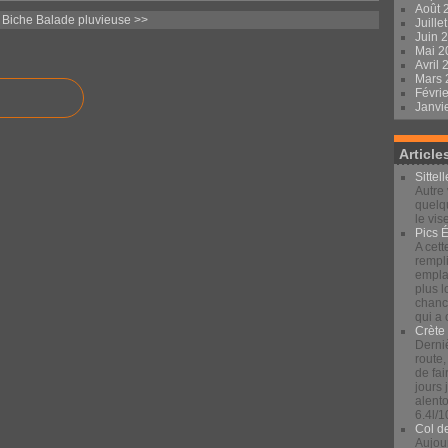
Août 
 Biche
Balade pluvieuse >>
Juille
Juin 
Mai 
Avril
Mars
Févri
Janvi
Article
Sittel
Autre 
quelqu
le vis
Pics 
A cett
rempli
emplac
plus 
chance
qui a
Crète
Derniè
route,
de fai
jours
alento
6.4l/1
Col d
Aujour