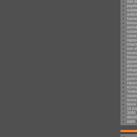
mer d
papill
suèd
ardèc
hama
bivou
anima
ruisse
casse
lagop
insec
noir e
renar
finlan
gypaè
glacie
refug
islan
pyrén
rapac
écrins
"maki
vauto
renne
lièvre
18 jo
3000
dévol
aigle