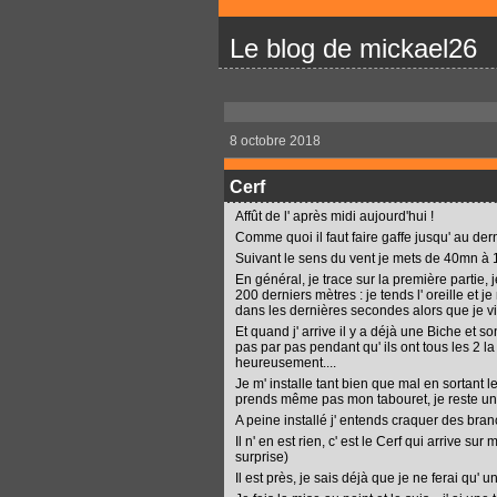
Le blog de mickael26
8 octobre 2018
Cerf
Affût de l' après midi aujourd'hui !
Comme quoi il faut faire gaffe jusqu' au dern
Suivant le sens du vent je mets de 40mn à 1
En général, je trace sur la première partie, 
200 derniers mètres : je tends l' oreille et
dans les dernières secondes alors que je 
Et quand j' arrive il y a déjà une Biche et 
pas par pas pendant qu' ils ont tous les 2 la t
heureusement....
Je m' installe tant bien que mal en sortant
prends même pas mon tabouret, je reste un gen
A peine installé j' entends craquer des branch
Il n' en est rien, c' est le Cerf qui arrive sur
surprise)
Il est près, je sais déjà que je ne ferai qu' 