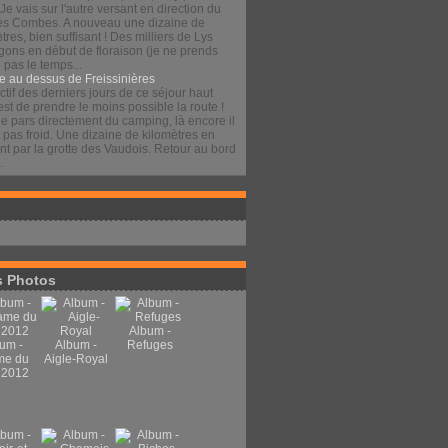
 Je vais sur l'autre versant en direction du
es Combes. A nouveau une dizaine de
tres, bien suffisant ! Des milliers de Lys
gons en début de floraison (je ne prends
pas le temps...
e au dessus de Freissinières
ctif des derniers jours de ce séjour haut
est de prendre le moins possible la route !
je pars directement du camping, là encore il
t pas froid. Une dizaine de kilomètres en
t par la grotte des Vaudois. Retour au bord
.
 Photos
Album -
um -
Album -
Refuges
me du
Aigle-Royal
 2012