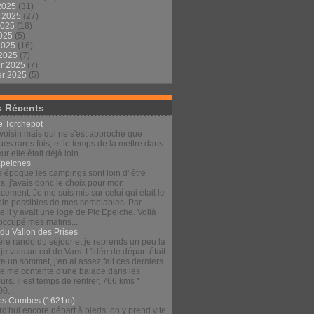
2025
(31)
t 2025
(27)
2025
(18)
2025
(5)
 2025
(16)
 2025
(7)
er 2025
(7)
er 2025
(5)
s Récents
le Torchepot
voisin mais qui ne s'est approché que
es rares fois, et le temps de la mettre dans
eur elle était déjà loin.
Épeiches
e époque les campings sont loin d' être
s, j'avais donc le choix pour mon
ement. Je me suis mis sur celui qui était le
loin possibles de mes semblables. Par
 il y avait une loge de Pic Epeiche. Voilà
 occupé mes matins...
 du Vallon des Prises
re rando du séjour et je reprends un peu la
 je vais au col de Vars. L'idée de départ était
re un sommet, j'en ai assez fait ces derniers
 je me contente d'une balade dans les
urs. Il est temps de rentrer, 766 kms *
00...
es Combes (1621m)
d'hui encore départ à pieds, on y prend vite