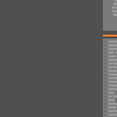
Alb
Noi
Bl
somm
pays
brame
cerf -
aube 
balad
un to
norvè
bouqu
chamo
orchi
chevr
oisea
marmo
flore
(
un to
forêt
(
libell
piège
hume
vauto