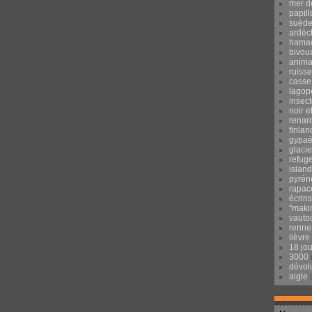
mer d
papill
suèd
ardèc
hama
bivou
anima
ruisse
casse
lagop
insec
noir e
renar
finlan
gypaè
glacie
refug
islan
pyrén
rapac
écrins
"maki
vauto
renne
lièvre
18 jo
3000
dévol
aigle