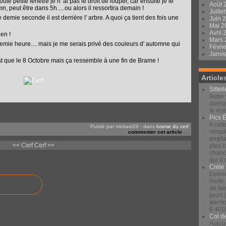
 toute petite fenêtre je n' ai pas le droit de louper, car ensuite je le
Août 
n, peut être dans 5h.....ou alors il ressortira demain !
Juille
ne demie seconde il est derrière l' arbre. A quoi ça tient des fois une
Juin 
Mai 
Avril
en !
Mars
e demie heure.... mais je me serais privé des couleurs d' automne qui
Févri
Janvi
est que le 8 Octobre mais ça ressemble à une fin de Brame !
Article
Sittel
Autre 
quelqu
le vis
Pics 
A cett
Publié par mickael26
-
dans
brame du cerf
rempli
commenter cet article
…
emplac
<< Cerf
Cerf >>
plus 
chance
qui a
Crète
Derniè
route,
de fai
jours
alento
6.4l/1
Col d
Aujour