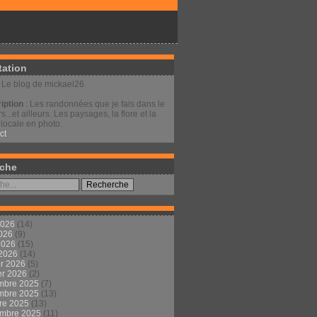
tation
: Le blog de mickael26
iption
: Les randonnées que je fais dans le
s...et ailleurs. Les paysages, la flore et la
locale en photo.
ct
che
2026
(14)
2026
(9)
 2026
(15)
 2026
(14)
er 2026
(5)
er 2026
(2)
mbre 2025
(7)
mbre 2025
(13)
re 2025
(13)
embre 2025
(11)