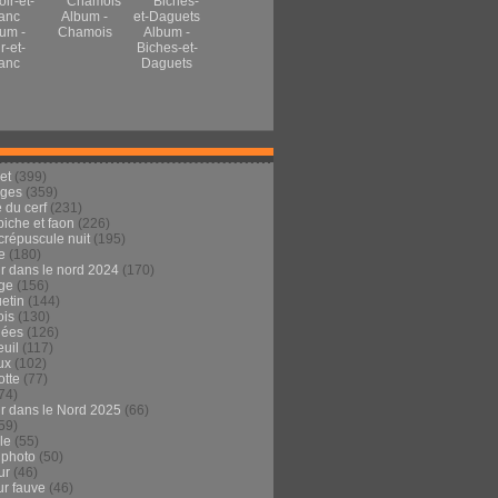
Album -
um -
Chamois
Album -
r-et-
Biches-et-
anc
Daguets
et
(399)
ages
(359)
 du cerf
(231)
 biche et faon
(226)
crépuscule nuit
(195)
e
(180)
ur dans le nord 2024
(170)
ge
(156)
etin
(144)
is
(130)
dées
(126)
euil
(117)
ux
(102)
tte
(77)
74)
ur dans le Nord 2025
(66)
59)
ule
(55)
 photo
(50)
ur
(46)
ur fauve
(46)