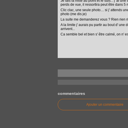
Je fais la mise au point et le suis... j' ai une
perds de vue, il ressortira peut être dans 5 m
Clic clac, une seule photo.... si j' attends u
photo (me dis je)
La suite me demanderez vous ? Rien rien ri
A la limite j' aurais pu partir au bout d' un
arrivent...
Ca semble bel et bien s' être calmé, on n' 
commentaires
Ajouter un commentaire