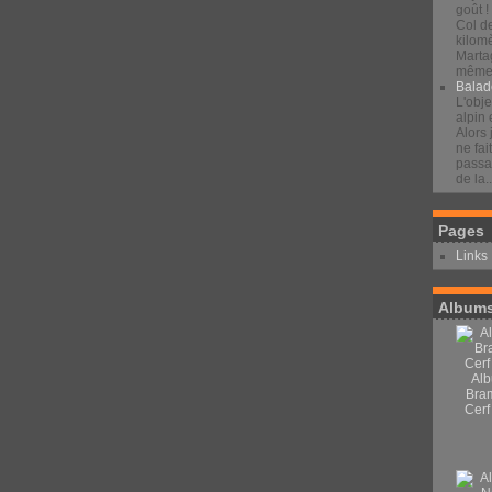
goût !
Col d
kilomè
Marta
même 
Balad
L'obje
alpin 
Alors 
ne fai
passan
de la..
Pages
Links
Albums
Alb
Bra
Cerf