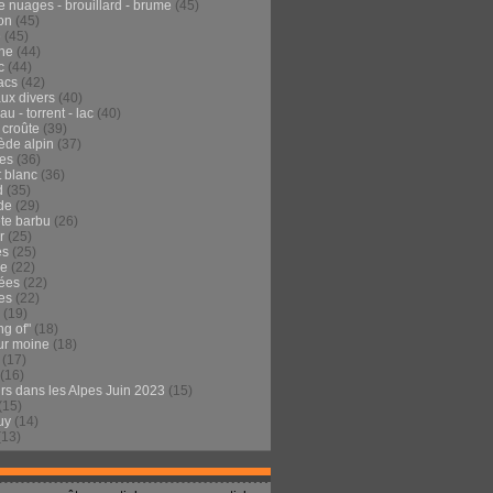
e nuages - brouillard - brume
(45)
on
(45)
e
(45)
he
(44)
c
(44)
acs
(42)
ux divers
(40)
au - torrent - lac
(40)
 croûte
(39)
ède alpin
(37)
tes
(36)
t blanc
(36)
d
(35)
de
(29)
te barbu
(26)
r
(25)
es
(25)
de
(22)
ées
(22)
es
(22)
(19)
ng of"
(18)
ur moine
(18)
(17)
(16)
urs dans les Alpes Juin 2023
(15)
(15)
uy
(14)
(13)