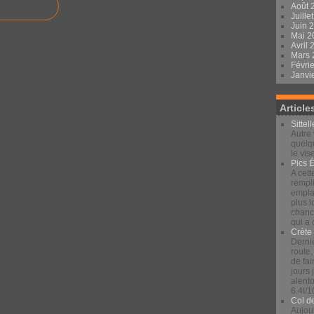
Août 
Juille
Juin 
Mai 
Avril
Mars
Févri
Janvi
Article
Sittel
Autre 
quelqu
le vis
Pics 
A cett
rempli
emplac
plus 
chance
qui a
Crète
Derniè
route,
de fai
jours
alento
6.4l/1
Col d
Aujour