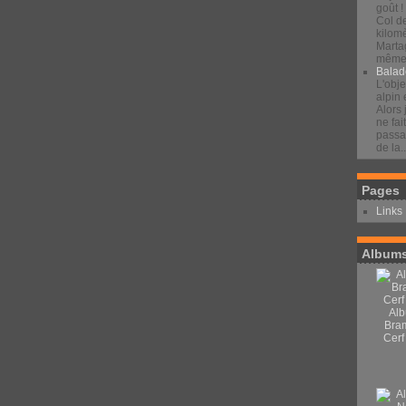
goût !
Col d
kilomè
Marta
même 
Balad
L'obje
alpin 
Alors 
ne fai
passan
de la..
Pages
Links
Albums
Alb
Bra
Cerf