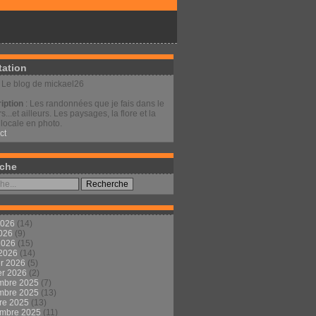
tation
: Le blog de mickael26
iption
: Les randonnées que je fais dans le
s...et ailleurs. Les paysages, la flore et la
locale en photo.
ct
che
2026
(14)
2026
(9)
 2026
(15)
 2026
(14)
er 2026
(5)
er 2026
(2)
mbre 2025
(7)
mbre 2025
(13)
re 2025
(13)
embre 2025
(11)