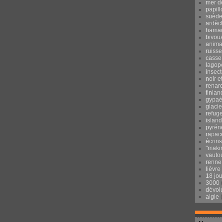
mer d
papill
suèd
ardèc
hama
bivou
anima
ruisse
casse
lagop
insec
noir e
renar
finlan
gypaè
glacie
refug
islan
pyrén
rapac
écrins
"maki
vauto
renne
lièvre
18 jo
3000
dévol
aigle