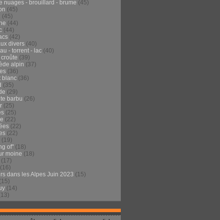
e nuages - brouillard - brume
(45)
on
(45)
e
(45)
he
(44)
c
(44)
acs
(42)
ux divers
(40)
au - torrent - lac
(40)
 croûte
(39)
ède alpin
(37)
tes
(36)
t blanc
(36)
d
(35)
de
(29)
te barbu
(26)
r
(25)
es
(25)
de
(22)
ées
(22)
es
(22)
(19)
ng of"
(18)
ur moine
(18)
(17)
(16)
urs dans les Alpes Juin 2023
(15)
(15)
uy
(14)
(13)