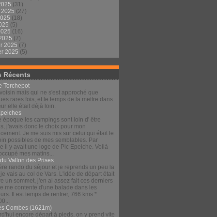
2025
(31)
t 2025
(27)
2025
(18)
2025
(5)
 2025
(16)
 2025
(7)
er 2025
(7)
er 2025
(5)
s Récents
le Torchepot
voisin mais qui ne s'est approché que
es rares fois, et le temps de la mettre dans
eur elle était déjà loin.
Épeiches
e époque les campings sont loin d' être
s, j'avais donc le choix pour mon
ement. Je me suis mis sur celui qui était le
loin possibles de mes semblables. Par
 il y avait une loge de Pic Epeiche. Voilà
 occupé mes matins...
 du Vallon des Prises
re rando du séjour et je reprends un peu la
 je vais au col de Vars. L'idée de départ était
re un sommet, j'en ai assez fait ces derniers
 je me contente d'une balade dans les
urs. Il est temps de rentrer, 766 kms *
00...
es Combes (1621m)
d'hui encore départ à pieds, on y prend vite