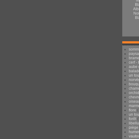
Alb
Noi
Bl
somm
pays
brame
cerf -
aube 
balad
un to
norvè
bouqu
chamo
orchi
chevr
oisea
marmo
flore
(
un to
forêt
(
libell
piège
hume
vauto