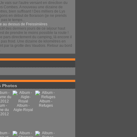
 Je vais sur l'autre versant en direction du
es Combes. A nouveau une dizaine de
tres, bien suffisant ! Des milliers de Lys
gons en début de floraison (je ne prends
pas le temps...
e au dessus de Freissinières
ctif des derniers jours de ce séjour haut
est de prendre le moins possible la route !
je pars directement du camping, là encore il
t pas froid. Une dizaine de kilomètres en
t par la grotte des Vaudois. Retour au bord
.
 Photos
Album -
um -
Album -
Refuges
me du
Aigle-Royal
 2012