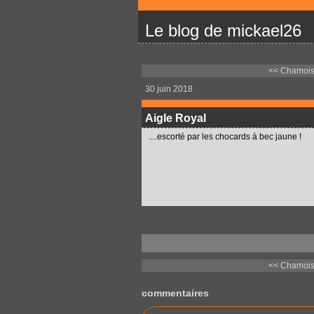
Le blog de mickael26
<< Chamoi
30 juin 2018
Aigle Royal
....escorté par les chocards à bec jaune !
<< Chamoi
commentaires