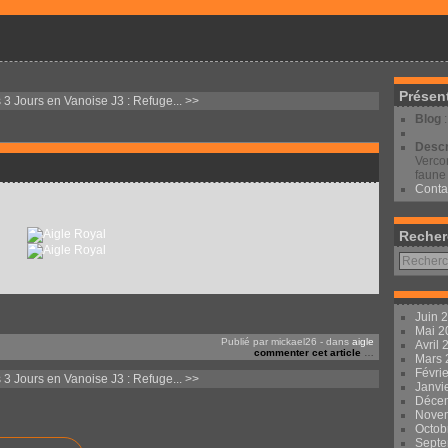
Présen
s
3 Jours en Vanoise J3 : Refuge... >>
Blog
Descr
Vercor
faune 
Conta
Recher
Juin 
Mai 
Publié par mickael26
-
dans
aigle
Avril
commenter cet article
…
Mars
Févri
s
3 Jours en Vanoise J3 : Refuge... >>
Janvi
Déce
Nove
Octob
Sept