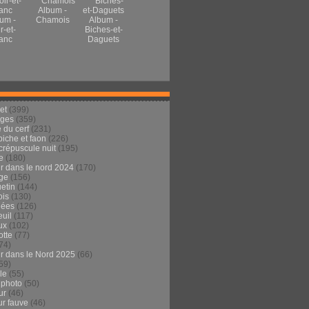
Album -
um -
Chamois
Album -
r-et-
Biches-et-
anc
Daguets
et
(399)
ages
(359)
 du cerf
(231)
 biche et faon
(226)
crépuscule nuit
(195)
e
(180)
ur dans le nord 2024
(170)
ge
(156)
etin
(144)
is
(130)
dées
(126)
euil
(117)
ux
(102)
tte
(77)
74)
ur dans le Nord 2025
(66)
59)
ule
(55)
 photo
(50)
ur
(46)
ur fauve
(46)