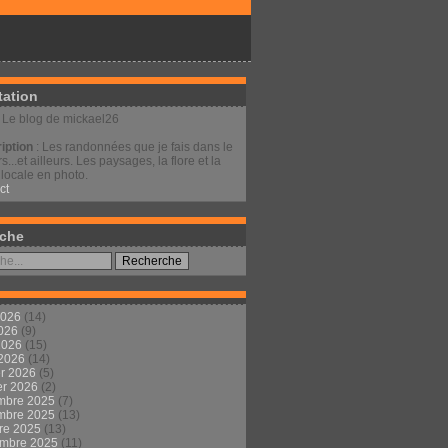
tation
: Le blog de mickael26
iption
: Les randonnées que je fais dans le
s...et ailleurs. Les paysages, la flore et la
locale en photo.
ct
che
2026
(14)
2026
(9)
 2026
(15)
 2026
(14)
er 2026
(5)
er 2026
(2)
mbre 2025
(7)
mbre 2025
(13)
re 2025
(13)
embre 2025
(11)