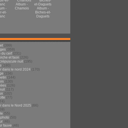
Album -
um -
Chamois
Album -
r-et-
Biches-et-
anc
Daguets
et
(399)
ages
(359)
 du cerf
(231)
 biche et faon
(226)
crépuscule nuit
(195)
e
(180)
ur dans le nord 2024
(170)
ge
(156)
etin
(144)
is
(130)
dées
(126)
euil
(117)
ux
(102)
tte
(77)
74)
ur dans le Nord 2025
(66)
59)
ule
(55)
 photo
(50)
ur
(46)
ur fauve
(46)