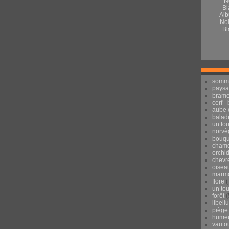
Alb
Noi
Bl
somm
pays
brame
cerf -
aube 
balad
un to
norvè
bouqu
chamo
orchi
chevr
oisea
marmo
flore
(
un to
forêt
(
libell
piège
hume
vauto