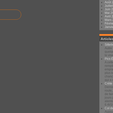
Août 
Juille
Juin 
Mai 
Avril
Mars
Févri
Janvi
Article
Sittel
Autre 
quelqu
le vis
Pics 
A cett
rempli
emplac
plus 
chance
qui a
Crète
Derniè
route,
de fai
jours
alento
6.4l/1
Col d
Aujour