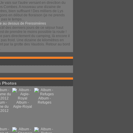
 Je vais sur l'autre versant en direction du
es Combes. A nouveau une dizaine de
tres, bien suffisant ! Des milliers de Lys
gons en début de floraison (je ne prends
pas le temps...
e au dessus de Freissinières
ctif des derniers jours de ce séjour haut
est de prendre le moins possible la route !
je pars directement du camping, là encore il
t pas froid. Une dizaine de kilomètres en
t par la grotte des Vaudois. Retour au bord
.
 Photos
Album -
um -
Album -
Refuges
me du
Aigle-Royal
 2012