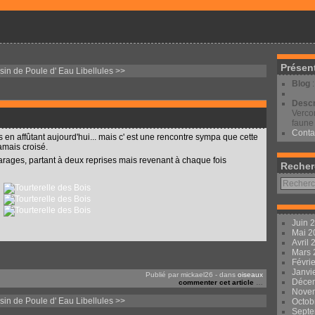
Présen
sin de Poule d' Eau
Libellules >>
Blog
Descr
Vercor
faune 
Conta
 en affûtant aujourd'hui... mais c' est une rencontre sympa que cette
amais croisé.
arages, partant à deux reprises mais revenant à chaque fois
Recher
Juin 
Mai 
Avril
Mars
Févri
Janvi
Publié par mickael26
-
dans
oiseaux
Déce
commenter cet article
…
Nove
sin de Poule d' Eau
Libellules >>
Octob
Sept