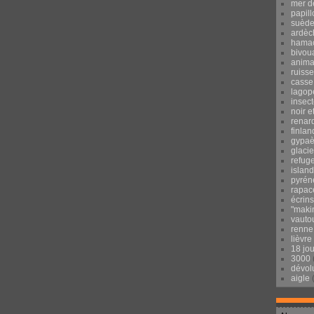
mer d
papill
suèd
ardèc
hama
bivou
anima
ruisse
casse
lagop
insec
noir e
renar
finlan
gypaè
glacie
refug
islan
pyrén
rapac
écrins
"maki
vauto
renne
lièvre
18 jo
3000
dévol
aigle