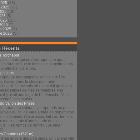
2025
(31)
t 2025
(27)
2025
(18)
2025
(5)
 2025
(16)
 2025
(7)
er 2025
(7)
er 2025
(5)
s Récents
le Torchepot
voisin mais qui ne s'est approché que
es rares fois, et le temps de la mettre dans
eur elle était déjà loin.
Épeiches
e époque les campings sont loin d' être
s, j'avais donc le choix pour mon
ement. Je me suis mis sur celui qui était le
loin possibles de mes semblables. Par
 il y avait une loge de Pic Epeiche. Voilà
 occupé mes matins...
 du Vallon des Prises
re rando du séjour et je reprends un peu la
 je vais au col de Vars. L'idée de départ était
re un sommet, j'en ai assez fait ces derniers
 je me contente d'une balade dans les
urs. Il est temps de rentrer, 766 kms *
00...
es Combes (1621m)
d'hui encore départ à pieds, on y prend vite