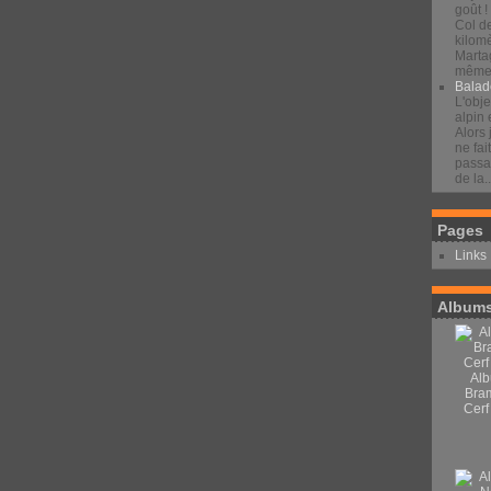
goût !
Col d
kilomè
Marta
même 
Balad
L'obje
alpin 
Alors 
ne fai
passan
de la..
Pages
Links
Albums
Alb
Bra
Cerf