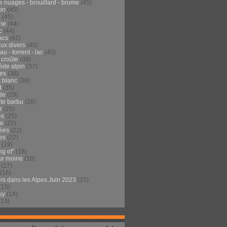
e nuages - brouillard - brume
(45)
on
(45)
e
(45)
he
(44)
c
(44)
acs
(42)
ux divers
(40)
au - torrent - lac
(40)
 croûte
(39)
ède alpin
(37)
tes
(36)
t blanc
(36)
d
(35)
de
(29)
te barbu
(26)
r
(25)
es
(25)
de
(22)
ées
(22)
es
(22)
(19)
ng of"
(18)
ur moine
(18)
(17)
(16)
urs dans les Alpes Juin 2023
(15)
(15)
uy
(14)
(13)