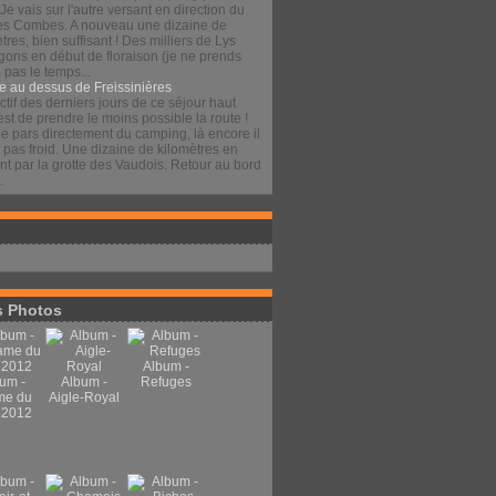
 Je vais sur l'autre versant en direction du
es Combes. A nouveau une dizaine de
tres, bien suffisant ! Des milliers de Lys
gons en début de floraison (je ne prends
pas le temps...
e au dessus de Freissinières
ctif des derniers jours de ce séjour haut
est de prendre le moins possible la route !
je pars directement du camping, là encore il
t pas froid. Une dizaine de kilomètres en
t par la grotte des Vaudois. Retour au bord
.
 Photos
Album -
um -
Album -
Refuges
me du
Aigle-Royal
 2012