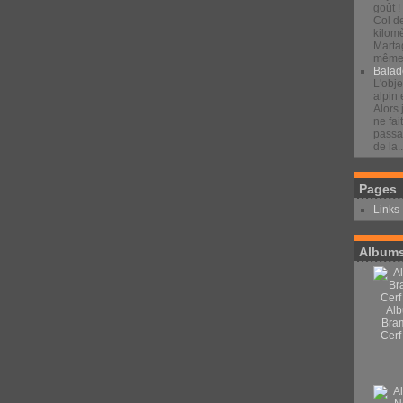
goût !
Col d
kilomè
Marta
même 
Balad
L'obje
alpin 
Alors 
ne fai
passan
de la..
Pages
Links
Albums
Alb
Bra
Cerf