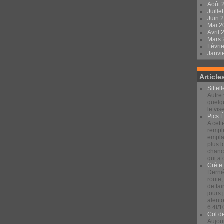
Août 
Juille
Juin 
Mai 
Avril
Mars
Févri
Janvi
Article
Sittel
Autre 
quelqu
le vis
Pics 
A cett
rempli
emplac
plus 
chance
qui a
Crète
Derniè
route,
de fai
jours
alento
6.4l/1
Col d
Aujour