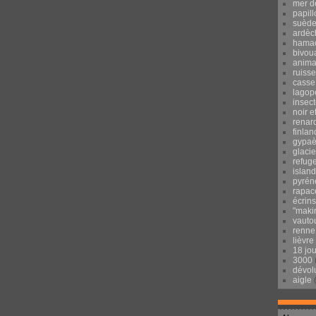
mer d
papill
suèd
ardèc
hama
bivou
anima
ruisse
casse
lagop
insec
noir e
renar
finlan
gypaè
glacie
refug
islan
pyrén
rapac
écrins
"maki
vauto
renne
lièvre
18 jo
3000
dévol
aigle