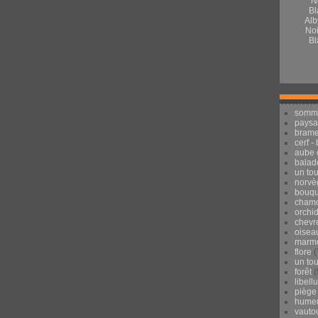
Alb
Noi
Bl
somm
pays
brame
cerf -
aube 
balad
un to
norvè
bouqu
chamo
orchi
chevr
oisea
marmo
flore
(
un to
forêt
(
libell
piège
hume
vauto