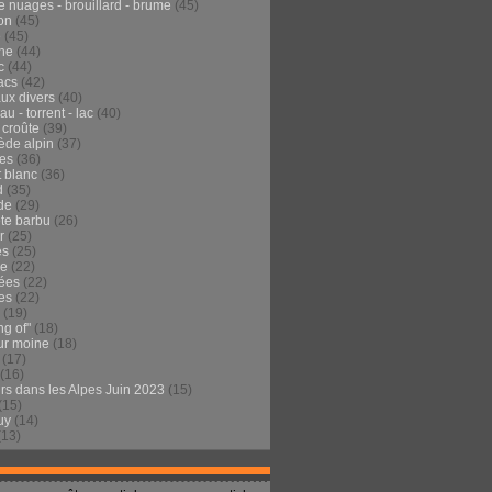
e nuages - brouillard - brume
(45)
on
(45)
e
(45)
he
(44)
c
(44)
acs
(42)
ux divers
(40)
au - torrent - lac
(40)
 croûte
(39)
ède alpin
(37)
tes
(36)
t blanc
(36)
d
(35)
de
(29)
te barbu
(26)
r
(25)
es
(25)
de
(22)
ées
(22)
es
(22)
(19)
ng of"
(18)
ur moine
(18)
(17)
(16)
urs dans les Alpes Juin 2023
(15)
(15)
uy
(14)
(13)