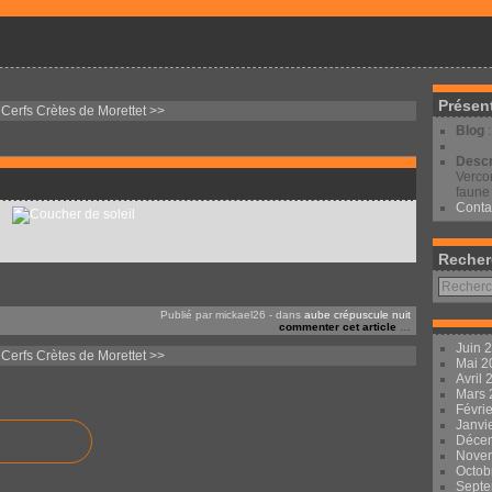
Présen
 Cerfs
Crètes de Morettet >>
Blog
Descr
Vercor
faune 
Conta
Recher
Publié par mickael26
-
dans
aube crépuscule nuit
commenter cet article
…
Juin 
 Cerfs
Crètes de Morettet >>
Mai 
Avril
Mars
Févri
Janvi
Déce
Nove
Octob
Sept