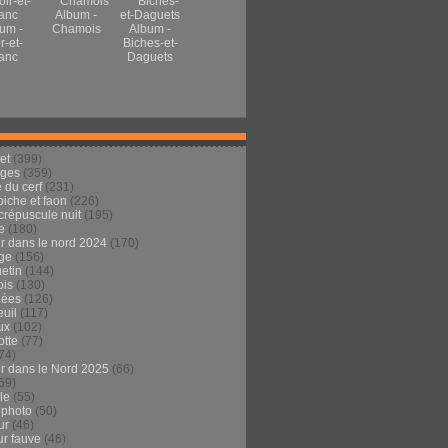
Album -
um -
Chamois
Album -
r-et-
Biches-et-
anc
Daguets
et
(399)
ages
(359)
 du cerf
(231)
 biche et faon
(226)
crépuscule nuit
(195)
e
(180)
ur dans le nord 2024
(170)
ge
(156)
etin
(144)
is
(130)
dées
(126)
euil
(117)
ux
(102)
tte
(77)
74)
ur dans le Nord 2025
(66)
59)
ule
(55)
 photo
(50)
ur
(46)
ur fauve
(46)