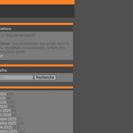
tation
: Le blog de mickael26
iption
: Les randonnées que je fais dans le
s...et ailleurs. Les paysages, la flore et la
locale en photo.
ct
che
2026
(14)
2026
(9)
 2026
(15)
 2026
(14)
er 2026
(5)
er 2026
(2)
mbre 2025
(7)
mbre 2025
(13)
re 2025
(13)
embre 2025
(11)