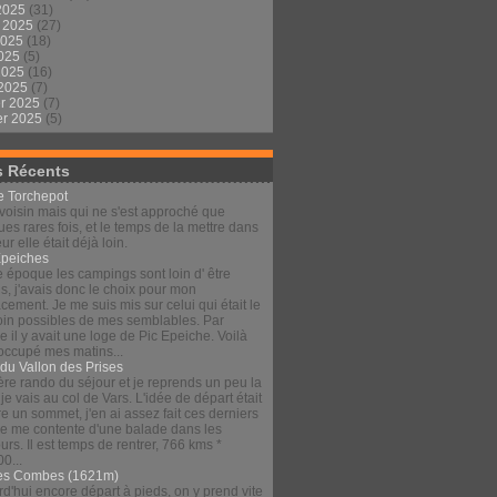
2025
(31)
t 2025
(27)
2025
(18)
2025
(5)
 2025
(16)
 2025
(7)
er 2025
(7)
er 2025
(5)
s Récents
le Torchepot
voisin mais qui ne s'est approché que
es rares fois, et le temps de la mettre dans
eur elle était déjà loin.
Épeiches
e époque les campings sont loin d' être
s, j'avais donc le choix pour mon
ement. Je me suis mis sur celui qui était le
loin possibles de mes semblables. Par
 il y avait une loge de Pic Epeiche. Voilà
 occupé mes matins...
 du Vallon des Prises
re rando du séjour et je reprends un peu la
 je vais au col de Vars. L'idée de départ était
re un sommet, j'en ai assez fait ces derniers
 je me contente d'une balade dans les
urs. Il est temps de rentrer, 766 kms *
00...
es Combes (1621m)
d'hui encore départ à pieds, on y prend vite