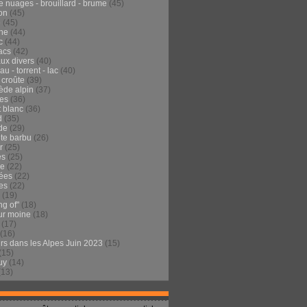
e nuages - brouillard - brume
(45)
on
(45)
e
(45)
he
(44)
c
(44)
acs
(42)
ux divers
(40)
au - torrent - lac
(40)
 croûte
(39)
ède alpin
(37)
tes
(36)
t blanc
(36)
d
(35)
de
(29)
te barbu
(26)
r
(25)
es
(25)
de
(22)
ées
(22)
es
(22)
(19)
ng of"
(18)
ur moine
(18)
(17)
(16)
urs dans les Alpes Juin 2023
(15)
(15)
uy
(14)
(13)