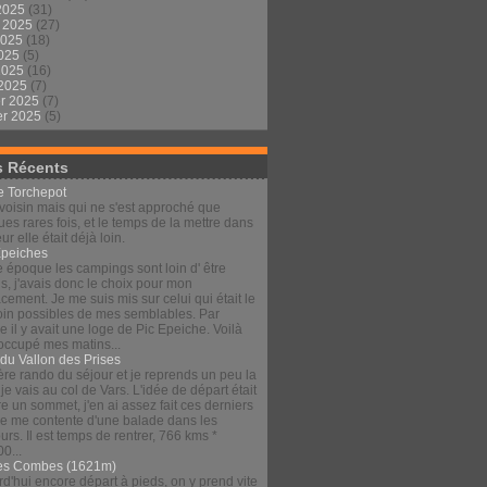
2025
(31)
t 2025
(27)
2025
(18)
2025
(5)
 2025
(16)
 2025
(7)
er 2025
(7)
er 2025
(5)
s Récents
le Torchepot
voisin mais qui ne s'est approché que
es rares fois, et le temps de la mettre dans
eur elle était déjà loin.
Épeiches
e époque les campings sont loin d' être
s, j'avais donc le choix pour mon
ement. Je me suis mis sur celui qui était le
loin possibles de mes semblables. Par
 il y avait une loge de Pic Epeiche. Voilà
 occupé mes matins...
 du Vallon des Prises
re rando du séjour et je reprends un peu la
 je vais au col de Vars. L'idée de départ était
re un sommet, j'en ai assez fait ces derniers
 je me contente d'une balade dans les
urs. Il est temps de rentrer, 766 kms *
00...
es Combes (1621m)
d'hui encore départ à pieds, on y prend vite