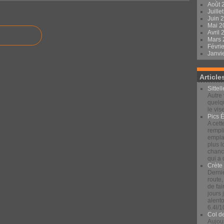
Août 
Juille
Juin 
Mai 
Avril
Mars
Févri
Janvi
Article
Sittel
Autre 
quelqu
le vis
Pics 
A cett
rempli
emplac
plus 
chance
qui a
Crète
Derniè
route,
de fai
jours
alento
6.4l/1
Col d
Aujour