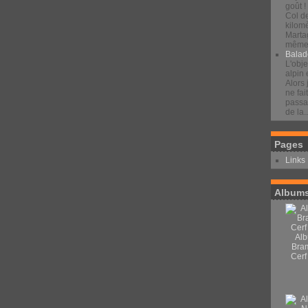
goût !
Col d
kilomè
Marta
même 
Balad
L'obje
alpin 
Alors 
ne fai
passan
de la..
Pages
Links
Albums
Alb
Bra
Cerf