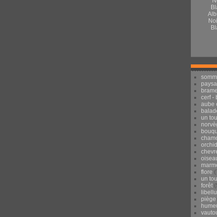
Alb
Noi
Bl
somm
pays
brame
cerf -
aube 
balad
un to
norvè
bouqu
chamo
orchi
chevr
oisea
marmo
flore
(
un to
forêt
(
libell
piège
hume
vauto