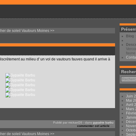
Présen
er de soleil
Vautours Moines >>
Blog
Descr
Vercor
faune 
Conta
e discrètement au milieu d' un vol de vautours fauves quand il arrive à
Recher
Juin 
Mai 
Avril
Mars
Févri
Janvi
Déce
Publié par mickael26
-
dans
gypaète barbu
Nove
commenter cet article
…
Octob
er de soleil
Vautours Moines >>
Sept