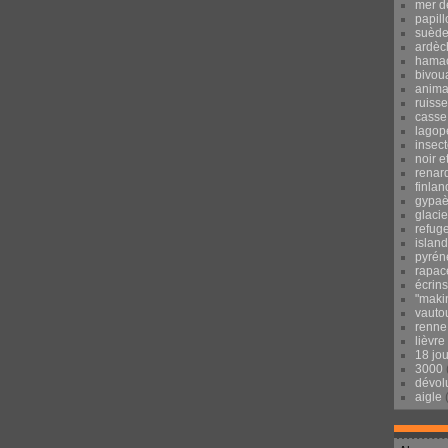
mer d
papill
suèd
ardèc
hama
bivou
anima
ruisse
casse
lagop
insec
noir e
renar
finlan
gypaè
glacie
refug
islan
pyrén
rapac
écrins
"maki
vauto
renne
lièvre
18 jo
3000
dévol
aigle