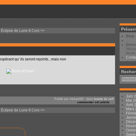
Présen
 Éclipse de Lune
8 Cors >>
Blog
Descr
Vercor
faune 
Conta
pérant qu' ils seront rejoints...mais non
Recher
Juin 
Publié par mickael26
-
dans
brame du cerf
Mai 
commenter cet article
…
Avril
Mars
 Éclipse de Lune
8 Cors >>
Févri
Janvi
Déce
Nove
Octob
Sept