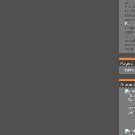
goût !
Col d
kilomè
Marta
même 
Balad
L'obje
alpin 
Alors 
ne fai
passan
de la..
Pages
Links
Albums
Alb
Bra
Cerf