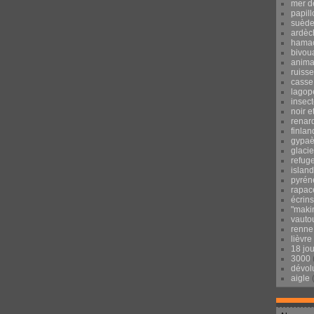
mer d
papill
suèd
ardèc
hama
bivou
anima
ruisse
casse
lagop
insec
noir e
renar
finlan
gypaè
glacie
refug
islan
pyrén
rapac
écrins
"maki
vauto
renne
lièvre
18 jo
3000
dévol
aigle