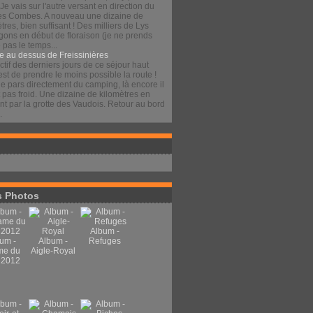
 Je vais sur l'autre versant en direction du
es Combes. A nouveau une dizaine de
tres, bien suffisant ! Des milliers de Lys
gons en début de floraison (je ne prends
pas le temps...
e au dessus de Freissinières
ctif des derniers jours de ce séjour haut
est de prendre le moins possible la route !
je pars directement du camping, là encore il
t pas froid. Une dizaine de kilomètres en
t par la grotte des Vaudois. Retour au bord
.
 Photos
Album -
um -
Album -
Refuges
me du
Aigle-Royal
 2012