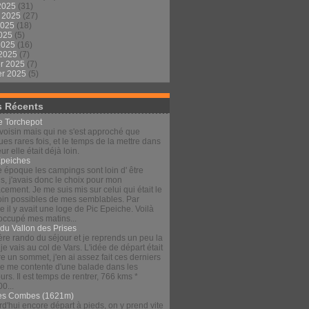
2025
(31)
t 2025
(27)
2025
(18)
2025
(5)
 2025
(16)
 2025
(7)
er 2025
(7)
er 2025
(5)
s Récents
le Torchepot
voisin mais qui ne s'est approché que
es rares fois, et le temps de la mettre dans
eur elle était déjà loin.
Épeiches
e époque les campings sont loin d' être
s, j'avais donc le choix pour mon
ement. Je me suis mis sur celui qui était le
loin possibles de mes semblables. Par
 il y avait une loge de Pic Epeiche. Voilà
 occupé mes matins...
 du Vallon des Prises
re rando du séjour et je reprends un peu la
 je vais au col de Vars. L'idée de départ était
re un sommet, j'en ai assez fait ces derniers
 je me contente d'une balade dans les
urs. Il est temps de rentrer, 766 kms *
00...
es Combes (1621m)
d'hui encore départ à pieds, on y prend vite