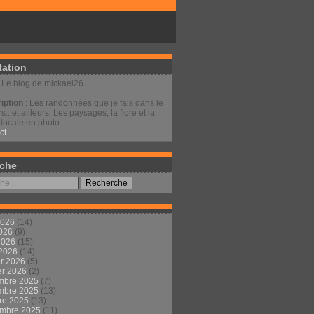
tation
: Le blog de mickael26
iption
: Les randonnées que je fais dans le
s...et ailleurs. Les paysages, la flore et la
locale en photo.
ct
che
2026
(14)
2026
(9)
 2026
(15)
 2026
(14)
er 2026
(5)
er 2026
(2)
mbre 2025
(7)
mbre 2025
(13)
re 2025
(13)
embre 2025
(11)