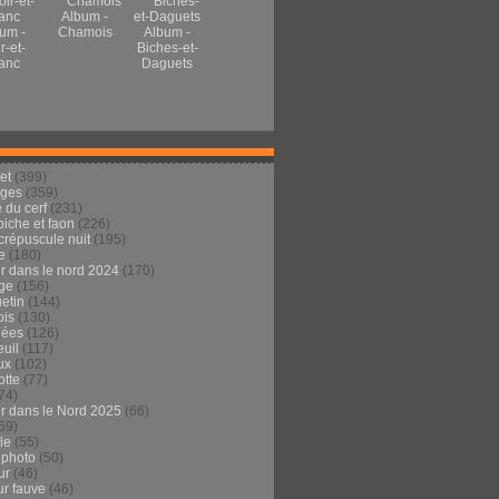
Album -
um -
Chamois
Album -
r-et-
Biches-et-
anc
Daguets
et
(399)
ages
(359)
 du cerf
(231)
 biche et faon
(226)
crépuscule nuit
(195)
e
(180)
ur dans le nord 2024
(170)
ge
(156)
etin
(144)
is
(130)
dées
(126)
euil
(117)
ux
(102)
tte
(77)
74)
ur dans le Nord 2025
(66)
59)
ule
(55)
 photo
(50)
ur
(46)
ur fauve
(46)