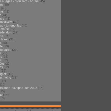
e nuages - brouillard - brume
(45)
on
(45)
e
(45)
he
(44)
c
(44)
acs
(42)
ux divers
(40)
au - torrent - lac
(40)
 croûte
(39)
ède alpin
(37)
tes
(36)
t blanc
(36)
d
(35)
de
(29)
te barbu
(26)
r
(25)
es
(25)
de
(22)
ées
(22)
es
(22)
(19)
ng of"
(18)
ur moine
(18)
(17)
(16)
urs dans les Alpes Juin 2023
(15)
(15)
uy
(14)
(13)