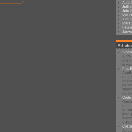
Août 
Juille
Juin 
Mai 
Avril
Mars
Févri
Janvi
Article
Sittel
Autre 
quelqu
le vis
Pics 
A cett
rempli
emplac
plus 
chance
qui a
Crète
Derniè
route,
de fai
jours
alento
6.4l/1
Col d
Aujour