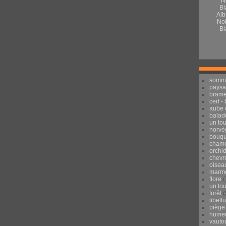
Alb
Noi
Bl
somm
pays
brame
cerf -
aube 
balad
un to
norvè
bouqu
chamo
orchi
chevr
oisea
marmo
flore
(
un to
forêt
(
libell
piège
hume
vauto