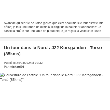
Avant de quitter l'île de Torsö (parce que c'est beau mais le tour est vite fait
hélas) je fais une rando de 8kms à, il s'agit de la boucle "Sandbacken" Je
casse la croûte sur une table de pique nique, je reçois la visite d'un lièvre qui
me vient droit...
Un tour dans le Nord : J22 Korsganden - Torsö
(85kms)
Publié le 24/04/2024 à 09:32
Par
mickael26