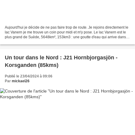
Aujourd'hui je décide de ne pas faire trop de route. Je rejoins directement le
lac Vanern je me trouve un coin pour midi et m'y pose. Le lac Vanern est le
plus grand de Suède, 5648km², 153km3 : une goutte d'eau qui arrive dans
lac y passe 9 ans ! Cela...
Un tour dans le Nord : J21 Hornbjorgasjön -
Korsganden (85kms)
Publié le 23/04/2024 à 09:06
Par
mickael26