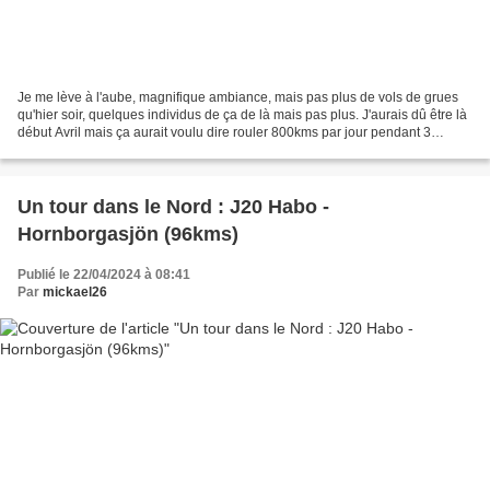
Je me lève à l'aube, magnifique ambiance, mais pas plus de vols de grues
qu'hier soir, quelques individus de ça de là mais pas plus. J'aurais dû être là
début Avril mais ça aurait voulu dire rouler 800kms par jour pendant 3
jours... pas de regret au vu...
Un tour dans le Nord : J20 Habo -
Hornborgasjön (96kms)
Publié le 22/04/2024 à 08:41
Par
mickael26