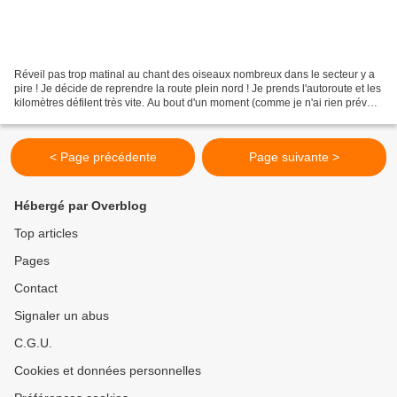
Réveil pas trop matinal au chant des oiseaux nombreux dans le secteur y a
pire ! Je décide de reprendre la route plein nord ! Je prends l'autoroute et les
kilomètres défilent très vite. Au bout d'un moment (comme je n'ai rien prévu
de précis) je sors...
< Page précédente
Page suivante >
Hébergé par Overblog
Top articles
Pages
Contact
Signaler un abus
C.G.U.
Cookies et données personnelles