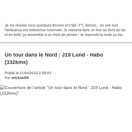
Je me réveille sous quelques flocons et il fait -3°C dehors... en une nuit
l'ambiance est redevenue hivernale. Je retourne faire un tour au bord du lac
et en forêt, ça ressemble à un mois de janvier ! Je reprends la route ça me
permet de mettre le chauffage....
Un tour dans le Nord : J19 Lund - Habo
(332kms)
Publié le 21/04/2024 à 08:03
Par
mickael26