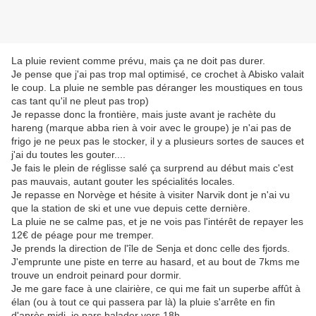
La pluie revient comme prévu, mais ça ne doit pas durer.
Je pense que j'ai pas trop mal optimisé, ce crochet à Abisko valait
le coup. La pluie ne semble pas déranger les moustiques en tous
cas tant qu'il ne pleut pas trop)
Je repasse donc la frontière, mais juste avant je rachète du
hareng (marque abba rien à voir avec le groupe) je n'ai pas de
frigo je ne peux pas le stocker, il y a plusieurs sortes de sauces et
j'ai du toutes les gouter....
Je fais le plein de réglisse salé ça surprend au début mais c'est
pas mauvais, autant gouter les spécialités locales.
Je repasse en Norvège et hésite à visiter Narvik dont je n'ai vu
que la station de ski et une vue depuis cette dernière.
La pluie ne se calme pas, et je ne vois pas l'intérêt de repayer les
12€ de péage pour me tremper.
Je prends la direction de l'île de Senja et donc celle des fjords.
J'emprunte une piste en terre au hasard, et au bout de 7kms me
trouve un endroit peinard pour dormir.
Je me gare face à une clairière, ce qui me fait un superbe affût à
élan (ou à tout ce qui passera par là) la pluie s'arrête en fin
d'après midi, je pars balader vers 18h.