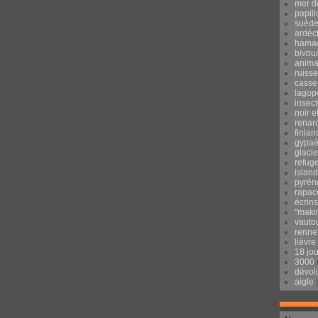
mer d
papill
suèd
ardèc
hama
bivou
anima
ruisse
casse
lagop
insec
noir e
renar
finlan
gypaè
glacie
refug
islan
pyrén
rapac
écrins
"maki
vauto
renne
lièvre
18 jo
3000
dévol
aigle