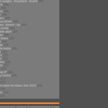
e nuages - brouillard - brume
(45)
on
(45)
e
(45)
he
(44)
c
(44)
acs
(42)
ux divers
(40)
au - torrent - lac
(40)
 croûte
(39)
ède alpin
(37)
tes
(36)
t blanc
(36)
d
(35)
de
(29)
te barbu
(26)
r
(25)
es
(25)
de
(22)
ées
(22)
es
(22)
(19)
ng of"
(18)
ur moine
(18)
(17)
(16)
urs dans les Alpes Juin 2023
(15)
(15)
uy
(14)
(13)