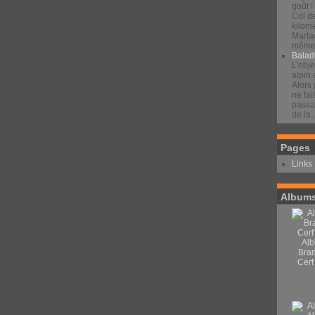
goût !
Col d
kilomè
Marta
même 
Balad
L'obje
alpin 
Alors 
ne fai
passan
de la..
Pages
Links
Albums
Alb
Bra
Cerf