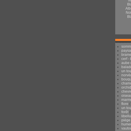
Alb
Noi
Bl
somm
pays
brame
cerf -
aube 
balad
un to
norvè
bouqu
chamo
orchi
chevr
oisea
marmo
flore
(
un to
forêt
(
libell
piège
hume
vauto