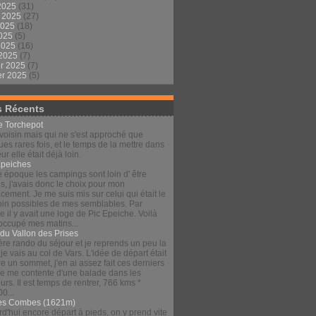
2025
(31)
t 2025
(27)
2025
(18)
2025
(5)
 2025
(16)
 2025
(7)
er 2025
(7)
er 2025
(5)
s Récents
le Torchepot
voisin mais qui ne s'est approché que
es rares fois, et le temps de la mettre dans
eur elle était déjà loin.
Épeiches
e époque les campings sont loin d' être
s, j'avais donc le choix pour mon
ement. Je me suis mis sur celui qui était le
loin possibles de mes semblables. Par
 il y avait une loge de Pic Epeiche. Voilà
 occupé mes matins...
 du Vallon des Prises
re rando du séjour et je reprends un peu la
 je vais au col de Vars. L'idée de départ était
re un sommet, j'en ai assez fait ces derniers
 je me contente d'une balade dans les
urs. Il est temps de rentrer, 766 kms *
00...
es Combes (1621m)
d'hui encore départ à pieds, on y prend vite