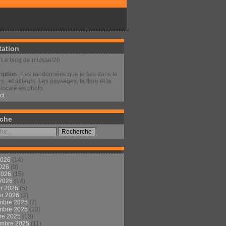
tation
: Le blog de mickael26
iption
: Les randonnées que je fais dans le
s...et ailleurs. Les paysages, la flore et la
locale en photo.
ct
che
2026
(14)
2026
(9)
 2026
(15)
 2026
(14)
er 2026
(5)
er 2026
(2)
mbre 2025
(7)
mbre 2025
(13)
re 2025
(13)
embre 2025
(11)