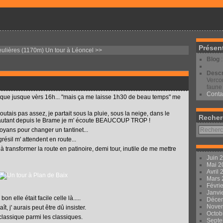
Présen
eulières (1170m)
Un tour à Léoncel >>
Blog
Descr
Vercor
faune 
Conta
rdique jusque vèrs 16h... "mais ça me laisse 1h30 de beau temps" me
outais pas assez, je partait sous la pluie, sous la neige, dans le
Recher
s, autant depuis le Brame je m' écoute BEAUCOUP TROP !
oyans pour changer un tantinet...
grésil m' attendent en route...
à transformer la route en patinoire, demi tour, inutile de me mettre
Juin 
Mai 
Avril
Mars
Févri
Janvi
, bon elle était facile celle là.....
Déce
Nove
, j' aurais peut être dû insister.
Octob
 classique parmi les classiques.
Sept