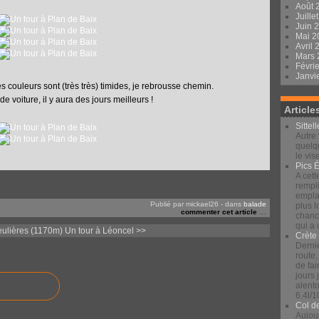
Août 
Juille
Juin 
Mai 
Avril
Mars
Févri
Janvi
es couleurs sont (très très) timides, je rebrousse chemin.
 voiture, il y aura des jours meilleurs !
Article
Sittel
Autre 
quelqu
le vis
Pics 
A cett
rempli
emplac
Publié par mickael26
-
dans
balade
plus 
commenter cet article
…
chance
qui a
eulières (1170m)
Un tour à Léoncel >>
Crète
Derniè
route,
de fai
jours
alento
6.4l/1
Col d
Aujour