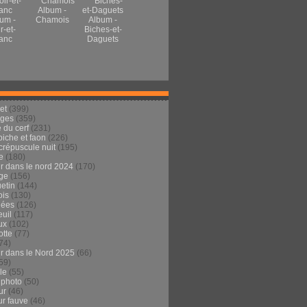
Album -
um -
Chamois
Album -
r-et-
Biches-et-
anc
Daguets
et
(399)
ages
(359)
 du cerf
(231)
 biche et faon
(226)
crépuscule nuit
(195)
e
(180)
ur dans le nord 2024
(170)
ge
(156)
etin
(144)
is
(130)
dées
(126)
euil
(117)
ux
(102)
tte
(77)
74)
ur dans le Nord 2025
(66)
59)
ule
(55)
 photo
(50)
ur
(46)
ur fauve
(46)