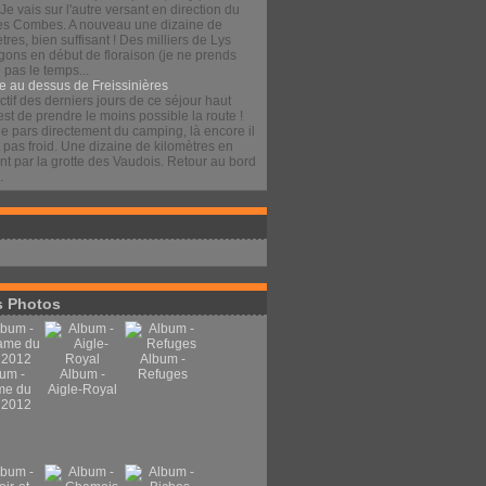
 Je vais sur l'autre versant en direction du
es Combes. A nouveau une dizaine de
tres, bien suffisant ! Des milliers de Lys
gons en début de floraison (je ne prends
pas le temps...
e au dessus de Freissinières
ctif des derniers jours de ce séjour haut
est de prendre le moins possible la route !
je pars directement du camping, là encore il
t pas froid. Une dizaine de kilomètres en
t par la grotte des Vaudois. Retour au bord
.
 Photos
Album -
um -
Album -
Refuges
me du
Aigle-Royal
 2012