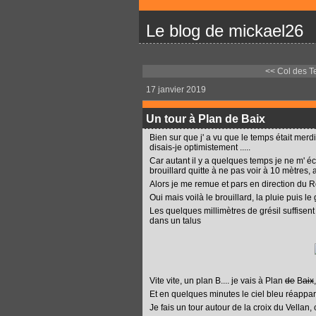
Le blog de mickael26
<< Col des T
17 janvier 2019
Un tour à Plan de Baix
Bien sur que j' a vu que le temps était me
disais-je optimistement .....
Car autant il y a quelques temps je ne m' éc
brouillard quitte à ne pas voir à 10 mètre
Alors je me remue et pars en direction du R
Oui mais voilà le brouillard, la pluie puis le 
Les quelques millimètres de grésil suffisent 
dans un talus
Vite vite, un plan B.... je vais à Plan
de
B
aix
Et en quelques minutes le ciel bleu réapparaît
Je fais un tour autour de la croix du Vellan,