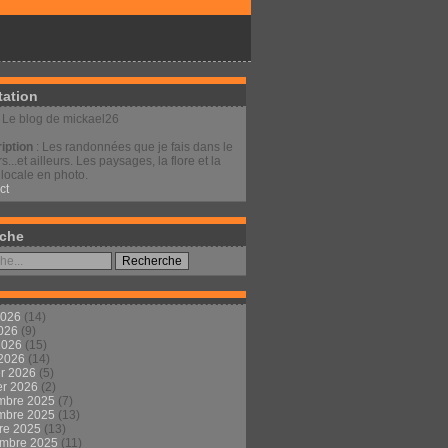
tation
: Le blog de mickael26
iption
: Les randonnées que je fais dans le
s...et ailleurs. Les paysages, la flore et la
locale en photo.
ct
che
2026
(14)
2026
(9)
 2026
(15)
 2026
(14)
er 2026
(5)
er 2026
(2)
mbre 2025
(7)
mbre 2025
(13)
re 2025
(13)
embre 2025
(11)