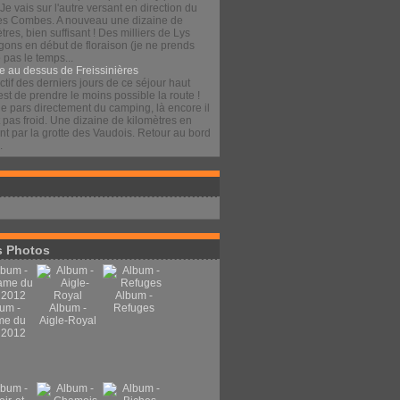
 Je vais sur l'autre versant en direction du
es Combes. A nouveau une dizaine de
tres, bien suffisant ! Des milliers de Lys
gons en début de floraison (je ne prends
pas le temps...
e au dessus de Freissinières
ctif des derniers jours de ce séjour haut
est de prendre le moins possible la route !
je pars directement du camping, là encore il
t pas froid. Une dizaine de kilomètres en
t par la grotte des Vaudois. Retour au bord
.
 Photos
Album -
um -
Album -
Refuges
me du
Aigle-Royal
 2012