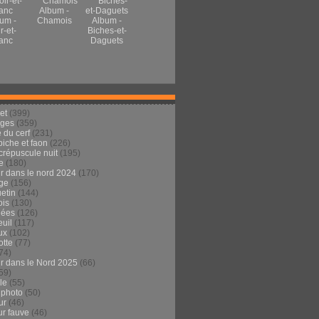
Album -
um -
Chamois
Album -
r-et-
Biches-et-
anc
Daguets
et
(399)
ages
(359)
 du cerf
(231)
 biche et faon
(226)
crépuscule nuit
(195)
e
(180)
ur dans le nord 2024
(170)
ge
(156)
etin
(144)
is
(130)
dées
(126)
euil
(117)
ux
(102)
tte
(77)
74)
ur dans le Nord 2025
(66)
59)
ule
(55)
 photo
(50)
ur
(46)
ur fauve
(46)