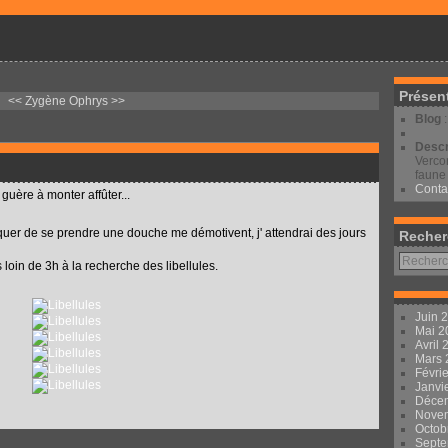
Présen
<< Zygène
Ophrys >>
Blog
Descr
Vercor
faune 
Conta
uère à monter affûter...
quer de se prendre une douche me démotivent, j' attendrai des jours
Recher
loin de 3h à la recherche des libellules.
Juin 
Mai 
Avril
Mars
Févri
Janvi
Déce
Nove
Octob
Sept