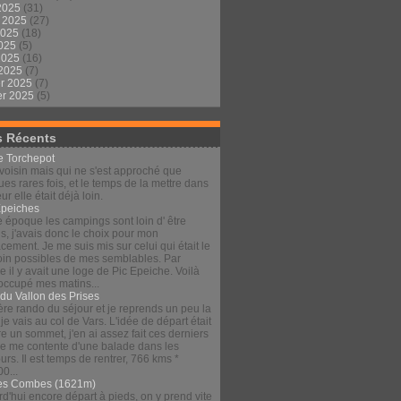
2025
(31)
t 2025
(27)
2025
(18)
2025
(5)
 2025
(16)
 2025
(7)
er 2025
(7)
er 2025
(5)
s Récents
le Torchepot
voisin mais qui ne s'est approché que
es rares fois, et le temps de la mettre dans
eur elle était déjà loin.
Épeiches
e époque les campings sont loin d' être
s, j'avais donc le choix pour mon
ement. Je me suis mis sur celui qui était le
loin possibles de mes semblables. Par
 il y avait une loge de Pic Epeiche. Voilà
 occupé mes matins...
 du Vallon des Prises
re rando du séjour et je reprends un peu la
 je vais au col de Vars. L'idée de départ était
re un sommet, j'en ai assez fait ces derniers
 je me contente d'une balade dans les
urs. Il est temps de rentrer, 766 kms *
00...
es Combes (1621m)
d'hui encore départ à pieds, on y prend vite