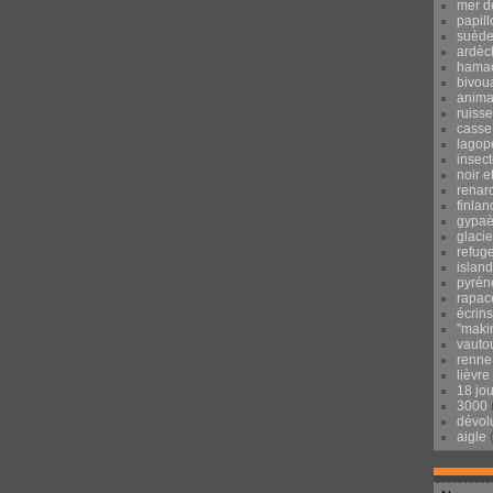
mer d
papill
suèd
ardèc
hama
bivou
anima
ruisse
casse
lagop
insec
noir e
renar
finlan
gypaè
glacie
refug
islan
pyrén
rapac
écrins
"maki
vauto
renne
lièvre
18 jo
3000
dévol
aigle