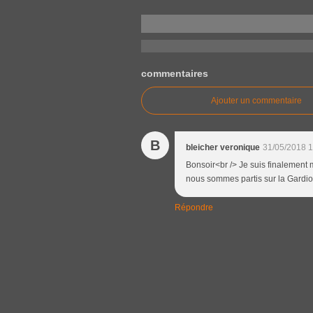
commentaires
Ajouter un commentaire
B
bleicher veronique
31/05/2018 1
Bonsoir<br /> Je suis finalement 
nous sommes partis sur la Gardio
Répondre