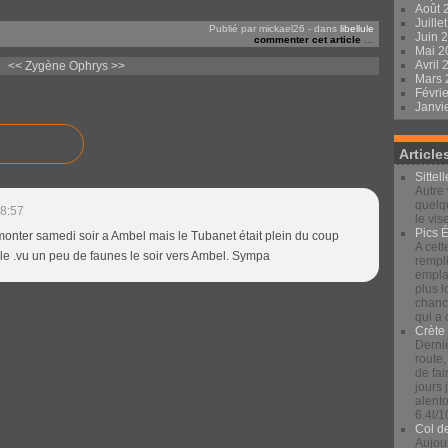
Août 
Juille
Publié par mickael26
-
dans
libellule
Juin 
commenter cet article
…
Mai 
Avril
<< Zygène
Ophrys >>
Mars
Févri
Janvi
Article
Sittel
Autre 
quelqu
8:57
le vis
Pics 
monter samedi soir a Ambel mais le Tubanet était plein du coup
A cett
le .vu un peu de faunes le soir vers Ambel. Sympa
rempli
emplac
plus 
chance
qui a
Crète
Derniè
route,
de fai
jours
alento
6.4l/1
Col d
Aujour