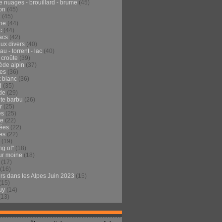
e nuages - brouillard - brume
(45)
on
(45)
e
(45)
he
(44)
c
(44)
acs
(42)
ux divers
(40)
au - torrent - lac
(40)
 croûte
(39)
ède alpin
(37)
tes
(36)
t blanc
(36)
d
(35)
de
(29)
te barbu
(26)
r
(25)
es
(25)
de
(22)
ées
(22)
es
(22)
(19)
ng of"
(18)
ur moine
(18)
(17)
(16)
urs dans les Alpes Juin 2023
(15)
(15)
uy
(14)
(13)