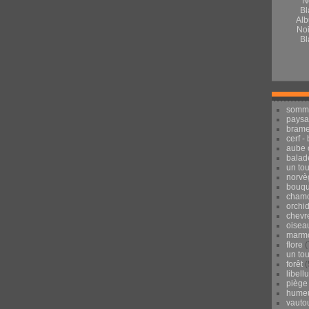
Alb
Noi
Bl
somm
pays
brame
cerf -
aube 
balad
un to
norvè
bouqu
chamo
orchi
chevr
oisea
marmo
flore
(
un to
forêt
(
libell
piège
hume
vauto