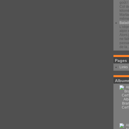
goût !
Col d
kilomè
Marta
même 
Balad
L'obje
alpin 
Alors 
ne fai
passan
de la..
Pages
Links
Albums
Alb
Bra
Cerf